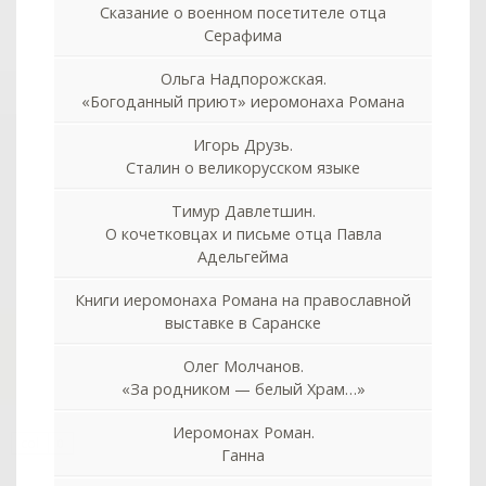
Сказание о военном посетителе отца
Серафима
Ольга Надпорожская.
«Богоданный приют» иеромонаха Романа
Игорь Друзь.
Сталин о великорусском языке
Тимур Давлетшин.
О кочетковцах и письме отца Павла
Адельгейма
Книги иеромонаха Романа на православной
выставке в Саранске
Олег Молчанов.
«За родником — белый Храм…»
Иеромонах Роман.
col
0
Ганна