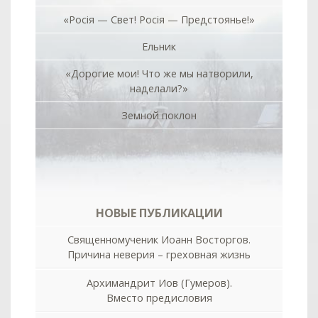
«Росiя — Свет! Росiя — Предстоянье!»
Ельник
«Дорогие мои! Что же мы натворили,
наделали?»
Земной поклон
НОВЫЕ ПУБЛИКАЦИИ
Священномученик Иоанн Восторгов.
Причина неверия – греховная жизнь
Архимандрит Иов (Гумеров).
Вместо предисловия