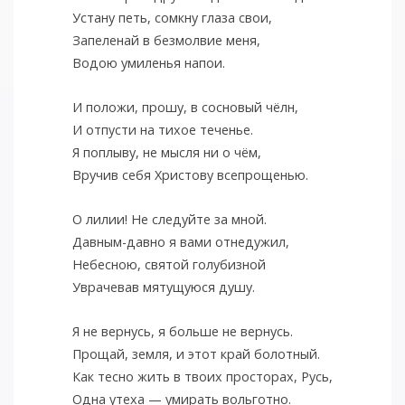
Устану петь, сомкну глаза свои,
Запеленай в безмолвие меня,
Водою умиленья напои.
И положи, прошу, в сосновый чёлн,
И отпусти на тихое теченье.
Я поплыву, не мысля ни о чём,
Вручив себя Христову всепрощенью.
О лилии! Не следуйте за мной.
Давным-давно я вами отнедужил,
Небесною, святой голубизной
Уврачевав мятущуюся душу.
Я не вернусь, я больше не вернусь.
Прощай, земля, и этот край болотный.
Как тесно жить в твоих просторах, Русь,
Одна утеха — умирать вольготно.