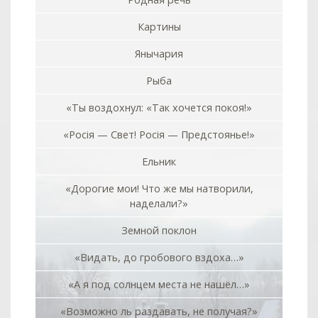
Картины
Янычария
Рыба
«Ты воздохнул: «Так хочется покоя!»
«Росiя — Свет! Росiя — Предстоянье!»
Ельник
«Дорогие мои! Что же мы натворили,
наделали?»
Земной поклон
«Видать, до гробового вздоха…»
«А я под солнцем места не нашёл…»
«Возможно ль раздавать, не получая?»