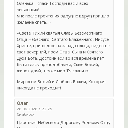
Оленька .. спаси Господи вас и всех
читающих!
мне после прочтения вдруг(не вдруг) пришло
желание спеть…-
«Свете Тихий святыя Славы Безсмертнаго
Отца Небеснаго, Святаго Блаженнаго, Иисусе
Христе, пришедше на запад солнца, видевше
свет вечерний, поем Отца, Сына и Святаго
Духа Бога. Достоин еси во вся времена пет
быти гласы преподобными, Сыне Божий,
живот даяй, темже мир Тя славит».
Мир всем Божий и Любовь Божия, Которая
никогда не проходит!
Олег
26.06.2026 в 22:29
Симбирск
Царствия Небесного Дорогому Родному Отцу