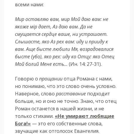
всеми нами:
Мир оставляю вам, мир Мой даю вам: не
якоже мiр дает, Аз даю вам. Да не
смущается сердце ваше, ни устрашает.
Слышасте, яко Аз рех вам: иду и прииду к
вам. Аще бысте любили Мя, возрадовалися
бысте (убо), яко рех: иду ко Отцу: яко Отец
Мой болий Мене есть…
(Ин. 14: 27-31).
Говорю о
прощании
отца Романа с нами,
но понимаю, что это слово очень условно.
Наверное, слово
расставание
подходит
больше, но и оно не точно. Знаю, что отец
Роман останется в нашей жизни, и не
только стихами.
«Не умирают любящие
Бога!»
— это его собственные слова,
звучащие как отголосок Евангелия.