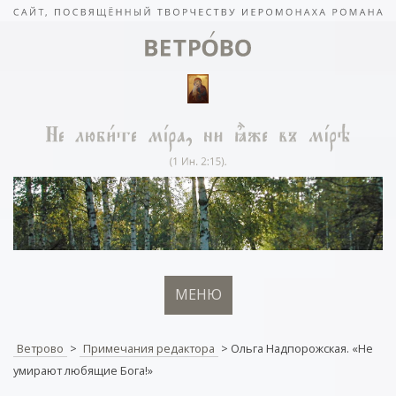
МЕНЮ
Ветрово
>
Примечания редактора
>
Ольга Надпорожская. «Не
умирают любящие Бога!»