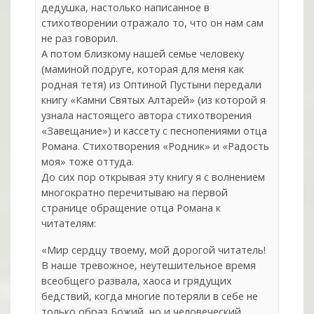
дедушка, настолько написанное в
стихотворении отражало то, что он нам сам
не раз говорил.
А потом близкому нашей семье человеку
(маминой подруге, которая для меня как
родная тетя) из Оптиной Пустыни передали
книгу «Камни Святых Алтарей» (из которой я
узнала настоящего автора стихотворения
«Завещание») и кассету с песнопениями отца
Романа. Стихотворения «Родник» и «Радость
моя» тоже оттуда.
До сих пор открывая эту книгу я с волнением
многократно перечитываю на первой
странице обращение отца Романа к
читателям:
«Мир сердцу твоему, мой дорогой читатель!
В наше тревожное, неутешительное время
всеобщего развала, хаоса и грядущих
бедствий, когда многие потеряли в себе не
только образ Божий, но и человеческий