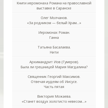
Книги иеромонаха Романа на православной
выставке в Саранске
Олег Молчанов.
«За родником — белый Храм…»
Иеромонах Роман.
Ганна
Татьяна Басалаева.
Нити
Архимандрит Иов (Гумеров).
Была ли грешницей Мария Магдалина?
Священник Георгий Максимов.
Отвечая иудеям об Иисусе.
Часть пятая
Виктория Можаева.
«Станет воздух золотисто невесом…»