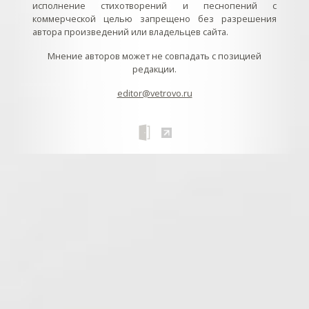
исполнение стихотворений и песнопений с
коммерческой целью запрещено без разрешения
автора произведений или владельцев сайта.
Мнение авторов может не совпадать с позицией
редакции.
editor@vetrovo.ru
// // //Ftakar - disabled. //
//
// // // // // // // // // // // // // //
//
// // // // // // // // // // // // // // // // Раздел «Песнопения».
Интерактивные кнопки и окна с видеозаписями. // Что
здесь? Три кнопки btn_ru (Rutube), btn_vk (VK), btn_yt
(Youtube). // Нажатие на кнопку // 1) делает её заметной
классом .btn_visible. // 2) пригашает другие кнопки
классом .btn_muted. // 3) открывает нужное окно с
видеозаписью удалив .v_hiden и добавив .v_visible. // 4)
закрывает ненужное окно, удалив .v_visible и добавив