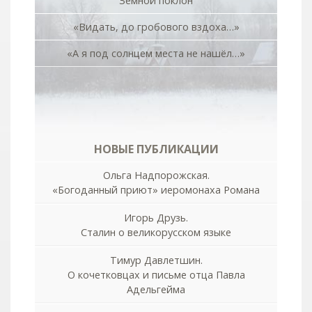
Земной поклон
«Видать, до гробового вздоха…»
«А я под солнцем места не нашёл…»
НОВЫЕ ПУБЛИКАЦИИ
Ольга Надпорожская.
«Богоданный приют» иеромонаха Романа
Игорь Друзь.
Сталин о великорусском языке
Тимур Давлетшин.
О кочетковцах и письме отца Павла
Адельгейма