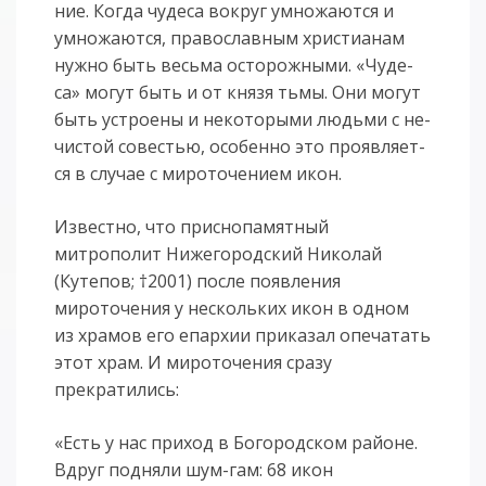
ние. Ко­г­да чу­де­са во­круг умно­жа­ют­ся и
умно­жа­ют­ся, пра­во­слав­ным хри­сти­а­нам
нуж­но быть весь­ма осто­рож­ны­ми. «Чу­де­
са» мо­гут быть и от кня­зя тьмы. Они мо­гут
быть устро­е­ны и не­ко­то­ры­ми людь­ми с не­
чи­стой со­ве­стью, осо­бен­но это про­яв­ля­ет­
ся в слу­чае с ми­ро­то­че­ни­ем икон.
Известно, что приснопамятный
митрополит Нижегородский Николай
(Кутепов; †2001) после появления
мироточения у нескольких икон в одном
из храмов его епархии приказал опечатать
этот храм. И мироточения сразу
прекратились:
«Есть у нас приход в Богородском районе.
Вдруг подняли шум-гам: 68 икон