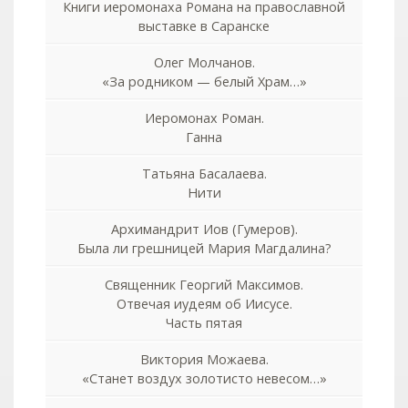
Книги иеромонаха Романа на православной
выставке в Саранске
Олег Молчанов.
«За родником — белый Храм…»
Иеромонах Роман.
Ганна
Татьяна Басалаева.
Нити
Архимандрит Иов (Гумеров).
Была ли грешницей Мария Магдалина?
Священник Георгий Максимов.
Отвечая иудеям об Иисусе.
Часть пятая
Виктория Можаева.
«Станет воздух золотисто невесом…»