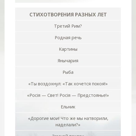
СТИХОТВОРЕНИЯ РАЗНЫХ ЛЕТ
Третий Рим?
Родная речь
Картины
Янычария
Рыба
«Ты воздохнул: «Так хочется покоя!»
«Росiя — Свет! Росiя — Предстоянье!»
Ельник
«Дорогие мои! Что же мы натворили,
наделали?»