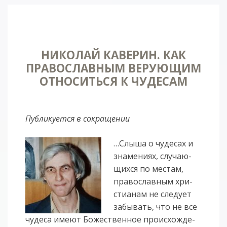
НИКОЛАЙ КАВЕРИН. КАК
ПРАВОСЛАВНЫМ ВЕРУЮЩИМ
ОТНОСИТЬСЯ К ЧУДЕСАМ
Публикуется в сокращении
…Слы­ша о чу­де­сах и
зна­ме­ни­ях, слу­ча­ю­
щих­ся по ме­стам,
пра­во­слав­ным хри­
сти­а­нам не сле­ду­ет
за­бы­вать, что не все
чу­де­са име­ют Бо­же­ствен­ное про­ис­хож­де­