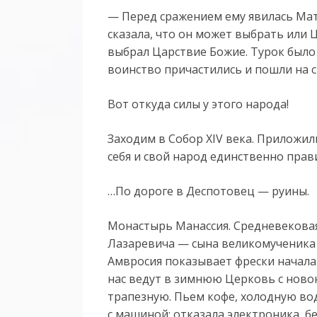
— Перед сражением ему явилась Мат
сказала, что он может выбрать или 
выбрал Царствие Божие. Турок было 
воинство причастились и пошли на с
Вот откуда силы у этого народа!
Заходим в Собор XIV века. Приложил
себя и свой народ единственно пра
…По дороге в Деспотовец — руины.
Монастырь Манассия. Средневековая
Лазаревича — сына великомученика 
Амвросия показывает фрески начала 
нас ведут в зимнюю Церковь с нов
трапезную. Пьем кофе, холодную во
с машиной: отказала электроника, бе