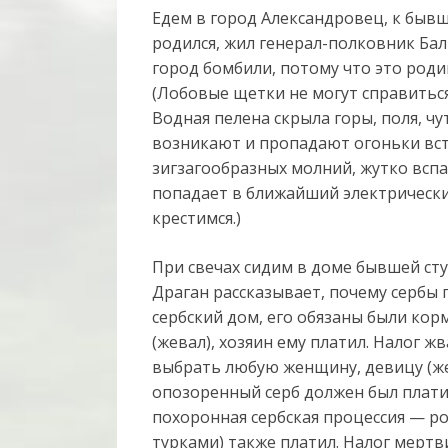
Едем в город Александровец, к бывш
родился, жил генерал-полковник Бал
город бомбили, потому что это роди
(Лобовые щетки не могут справитьс
Водная пелена скрыла горы, поля, ч
возникают и пропадают огоньки вс
зигзагообразных молний, жутко всп
попадает в ближайший электрически
крестимся.)
При свечах сидим в доме бывшей ст
Драган рассказывает, почему сербы 
сербский дом, его обязаны были корм
(жевал), хозяин ему платил. Налог ж
выбрать любую женщину, девицу (жену
опозоренный серб должен был платит
похоронная сербская процессия — р
турками) также платил. Налог мертви