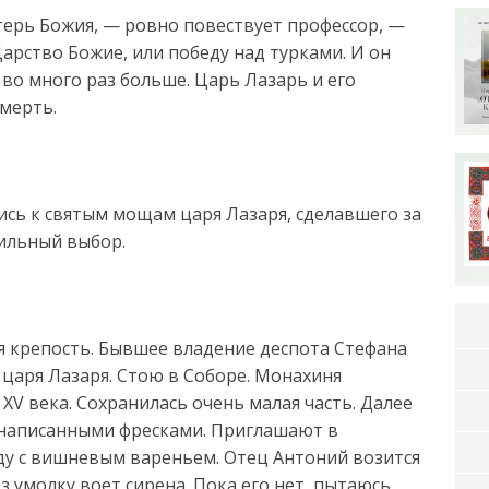
ерь Божия, — ровно повествует профессор, —
Царство Божие, или победу над турками. И он
во много раз больше. Царь Лазарь и его
мерть.
ись к святым мощам царя Лазаря, сделавшего за
вильный выбор.
 крепость. Бывшее владение деспота Стефана
царя Лазаря. Стою в Соборе. Монахиня
XV века. Сохранилась очень малая часть. Далее
онаписанными фресками. Приглашают в
ду с вишневым вареньем. Отец Антоний возится
з умолку воет сирена. Пока его нет, пытаюсь