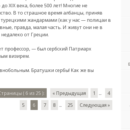
до XIX века, более 500 лет! Многие не
тво. В то страшное время албанцы, приняв
 турецкими жандармами (как у нас — полицаи в
вные, правда, малая часть. И живут они не в
 недалеко от Греции.
т профессор, — был сербский Патриарх
вным визирем.
евнобольным. Братушки сербы! Как же вы
Страницы ( 6 из 25 ):
« Предыдущая
1
...
4
5
6
7
8
...
25
Следующая »