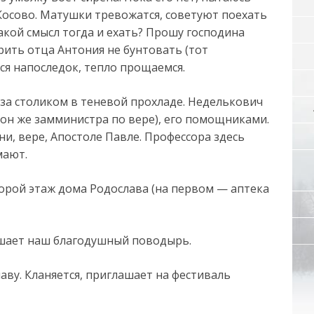
 Косово. Матушки тревожатся, советуют поехать
 Какой смысл тогда и ехать? Прошу господина
рить отца Антония не бунтовать (тот
ся напоследок, тепло прощаемся.
за столиком в теневой прохладе. Неделькович
 он же замминистра по вере), его помощниками.
и, вере, Апостоле Павле. Профессора здесь
мают.
орой этаж дома Родослава (на первом — аптека
лашает наш благодушный поводырь.
аву. Кланяется, приглашает на фестиваль