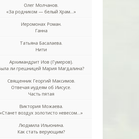
Олег Молчанов.
«За родником — белый Храм…»
Иеромонах Роман.
Ганна
Татьяна Басалаева.
Нити
Архимандрит Иов (Гумеров).
Была ли грешницей Мария Магдалина?
Священник Георгий Максимов.
Отвечая иудеям об Иисусе.
Часть пятая
Виктория Можаева.
«Станет воздух золотисто невесом…»
Людмила Ильюнина.
Как стать верующим?