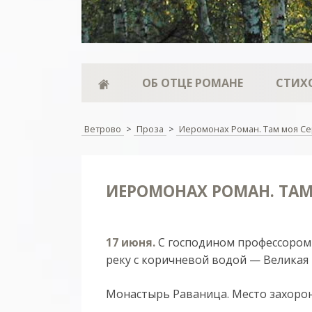
ОБ ОТЦЕ РОМАНЕ
СТИХ
Ветрово
>
Проза
>
Иеромонах Роман. Там моя С
ИЕРОМОНАХ РОМАН. ТАМ
17 июня.
С господином профессором 
реку с коричневой водой — Великая
Монастырь Раваница. Место захорон