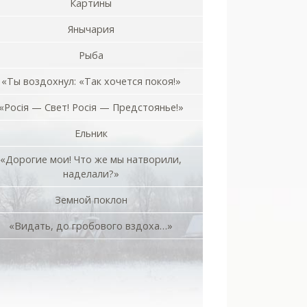
Картины
Янычария
Рыба
«Ты воздохнул: «Так хочется покоя!»
«Росiя — Свет! Росiя — Предстоянье!»
Ельник
«Дорогие мои! Что же мы натворили,
наделали?»
Земной поклон
«Видать, до гробового вздоха…»