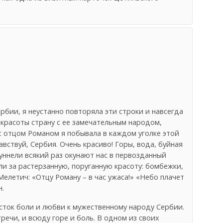
рбии, я неустанно повторяла эти строки и навсегда
красоты страну с ее замечательным народом,
с отцом Романом я побывала в каждом уголке этой
вствуй, Сербия. Очень красиво! Горы, вода, буйная
уннели всякий раз окунают нас в первозданный
и за растерзанную, поруганную красоту: бомбежки,
елетич: «Отцу Роману – в час ужаса!» «Небо плачет
н.
сток боли и любви к мужественному народу Сербии.
речи, и всюду горе и боль. В одном из своих