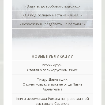
«Видать, до гробового вздоха…»
«А я под солнцем места не нашёл…»
«Возможно ль раздавать, не получая?»
НОВЫЕ ПУБЛИКАЦИИ
Игорь Друзь.
Сталин о великорусском языке
Тимур Давлетшин.
О кочетковцах и письме отца Павла
Адельгейма
Книги иеромонаха Романа на православной
выставке в Саранске