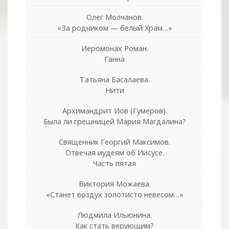
Олег Молчанов.
«За родником — белый Храм…»
Иеромонах Роман.
Ганна
Татьяна Басалаева.
Нити
Архимандрит Иов (Гумеров).
Была ли грешницей Мария Магдалина?
Священник Георгий Максимов.
Отвечая иудеям об Иисусе.
Часть пятая
Виктория Можаева.
«Станет воздух золотисто невесом…»
Людмила Ильюнина.
Как стать верующим?