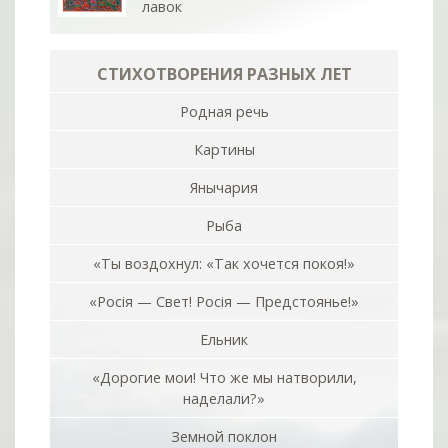
лавок
СТИХОТВОРЕНИЯ РАЗНЫХ ЛЕТ
Родная речь
Картины
Янычария
Рыба
«Ты воздохнул: «Так хочется покоя!»
«Росiя — Свет! Росiя — Предстоянье!»
Ельник
«Дорогие мои! Что же мы натворили,
наделали?»
Земной поклон