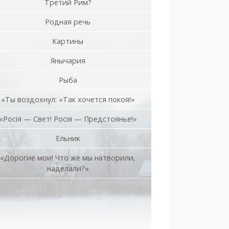
Третий Рим?
Родная речь
Картины
Янычария
Рыба
«Ты воздохнул: «Так хочется покоя!»
«Росiя — Свет! Росiя — Предстоянье!»
Ельник
«Дорогие мои! Что же мы натворили,
наделали?»