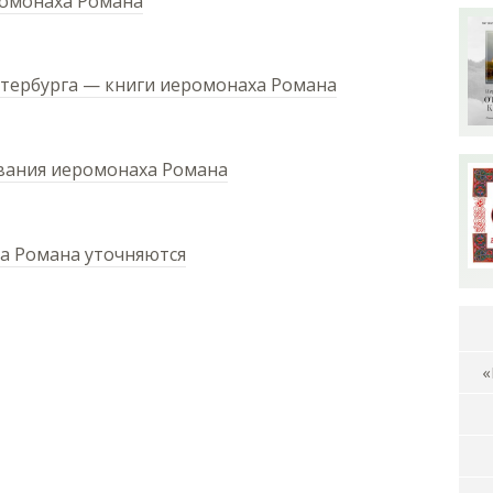
ромонаха Романа
етербурга — книги иеромонаха Романа
евания иеромонаха Романа
а Романа уточняются
«