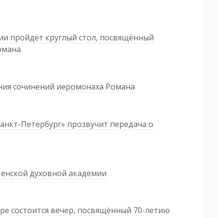
ии пройдёт круглый стол, посвящённый
омана
ния сочинений иеромонаха Романа
Санкт-Петербург» прозвучит передача о
етенской духовной академии
вре состоится вечер, посвящённый 70-летию