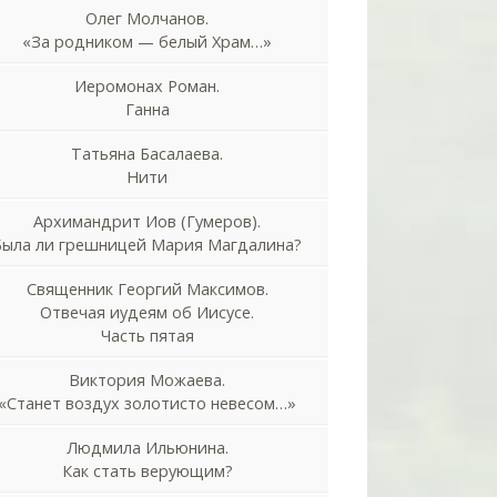
Олег Молчанов.
«За родником — белый Храм…»
Иеромонах Роман.
Ганна
Татьяна Басалаева.
Нити
Архимандрит Иов (Гумеров).
Была ли грешницей Мария Магдалина?
Священник Георгий Максимов.
Отвечая иудеям об Иисусе.
Часть пятая
Виктория Можаева.
«Станет воздух золотисто невесом…»
Людмила Ильюнина.
Как стать верующим?