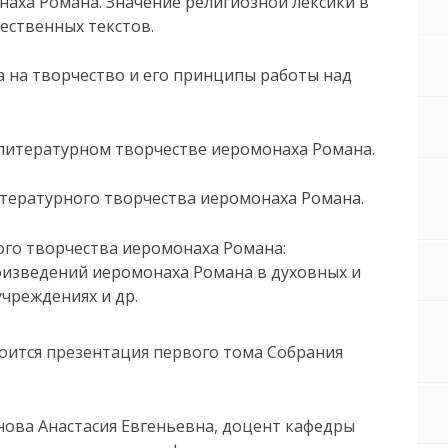
аха Романа. Значение религиозной лексики в
ественных текстов.
 на творчество и его принципы работы над
литературном творчестве иеромонаха Романа.
тературного творчества иеромонаха Романа.
го творчества иеромонаха Романа:
оизведений иеромонаха Романа в духовных и
чреждениях и др.
тоится презентация первого тома Собрания
нова Анастасия Евгеньевна, доцент кафедры