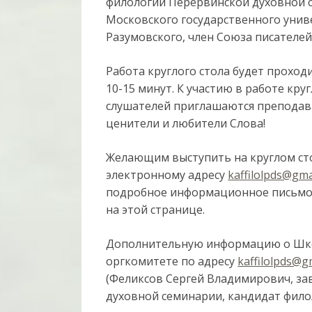
филологии Перервинской духовной 
Московского государственного униве
Разумовского, член Союза писателей
Работа круглого стола будет прохо
10-15 минут. К участию в работе кру
слушателей приглашаются преподават
ценители и любители Слова!
Желающим выступить на круглом сто
электронному адресу
kaffilolpds@gma
подробное информационное письмо
на этой странице.
Дополнительную информацию о Шко
оргкомитете по адресу
kaffilolpds@g
(Феликсов Сергей Владимирович, з
духовной семинарии, кандидат филол