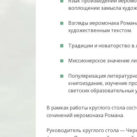
Язык произведений иеромон
воплощении замысла худож
Взгляды иеромонаха Романа
художественным текстом.
Традиции и новаторство в 
Миссионерское значение ли
Популяризация литературно
книгоиздание, изучение пр
светских образовательных у
В рамках работы круглого стола сос
сочинений иеромонаха Романа.
Руководитель круглого стола — Чер