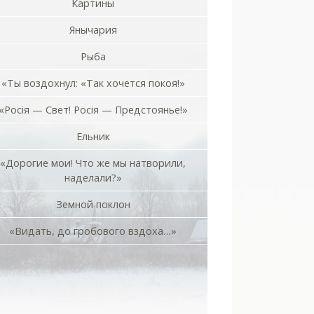
Картины
Янычария
Рыба
«Ты воздохнул: «Так хочется покоя!»
«Росiя — Свет! Росiя — Предстоянье!»
Ельник
«Дорогие мои! Что же мы натворили,
наделали?»
Земной поклон
«Видать, до гробового вздоха…»