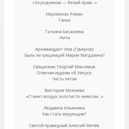
«За родником — белый Храм…»
Иеромонах Роман.
Ганна
Татьяна Басалаева.
Нити
Архимандрит Иов (Гумеров).
Была ли грешницей Мария Магдалина?
Священник Георгий Максимов.
Отвечая иудеям об Иисусе.
Часть пятая
Виктория Можаева.
«Станет воздух золотисто невесом…»
Людмила Ильюнина.
Как стать верующим?
Святой праведный Алексий Мечёв.