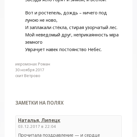
Вот и ростепель, дождь – ничего под
луною не ново,
И заплакали стёкла, стирая узорчатый лес.
Мой неведомый друг, неприкаянность міра
земного
Уврачует навек постоянство Небес.
иеромонах Роман
30 ноября 2017
скит Ветрово
ЗАМЕТКИ НА ПОЛЯХ
Наталья, Липецк
03.12.2017 в 22:04
Прочитала поздравление — и сердце