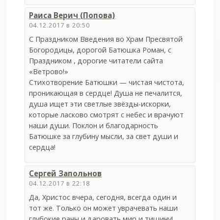
Раиса Верич (Попова)
04.12.2017 в 20:50
С Праздником Введения во Храм Пресвятой
Богородицы, дорогой Батюшка Роман, с
Праздником , дорогие читатели сайта
«Ветрово!»
Стихотворение Батюшки — чистая чистота,
проникающая в сердце! Душа не печалится,
душа ищет эти светлые звёзды-искорки,
которые ласково смотрят с небес и врачуют
наши души. Поклон и благодарность
Батюшке за глубину мысли, за свет души и
сердца!
Сергей Запольнов
04.12.2017 в 22:18
Да, Христос вчера, сегодня, всегда один и
тот же. Только он может уврачевать наши
глубокие раны и даровать мир и тишину!