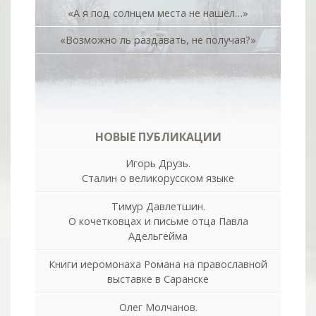
«А я под солнцем места не нашёл…»
«Возможно ль раздавать, не получая?»
НОВЫЕ ПУБЛИКАЦИИ
Игорь Друзь.
Сталин о великорусском языке
Тимур Давлетшин.
О кочетковцах и письме отца Павла
Адельгейма
Книги иеромонаха Романа на православной
выставке в Саранске
Олег Молчанов.