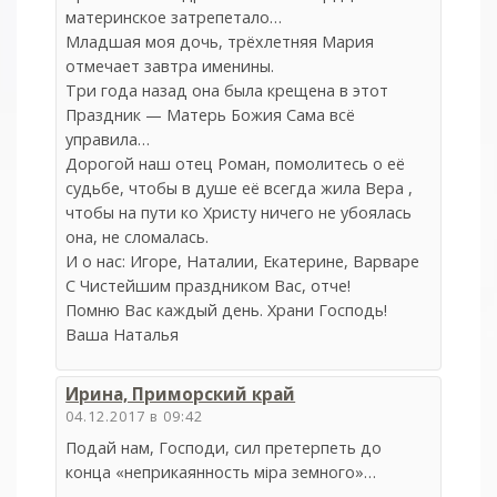
материнское затрепетало…
Младшая моя дочь, трёхлетняя Мария
отмечает завтра именины.
Три года назад она была крещена в этот
Праздник — Матерь Божия Сама всё
управила…
Дорогой наш отец Роман, помолитесь о её
судьбе, чтобы в душе её всегда жила Вера ,
чтобы на пути ко Христу ничего не убоялась
она, не сломалась.
И о нас: Игоре, Наталии, Екатерине, Варваре
С Чистейшим праздником Вас, отче!
Помню Вас каждый день. Храни Господь!
Ваша Наталья
Ирина, Приморский край
04.12.2017 в 09:42
Подай нам, Господи, сил претерпеть до
конца «неприкаянность міра земного»…