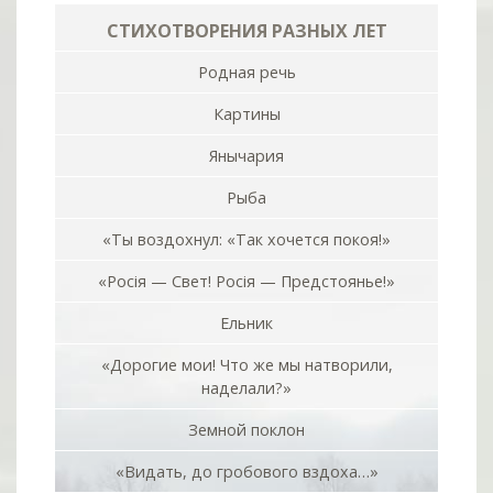
СТИХОТВОРЕНИЯ РАЗНЫХ ЛЕТ
Родная речь
Картины
Янычария
Рыба
«Ты воздохнул: «Так хочется покоя!»
«Росiя — Свет! Росiя — Предстоянье!»
Ельник
«Дорогие мои! Что же мы натворили,
наделали?»
Земной поклон
«Видать, до гробового вздоха…»