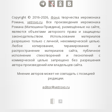
Copyright © 2016–2026,
Фонд
творчества иеромонаха
Романа,
vetrovo.ru
. Все произведения иеромонаха
Романа (Матюшина-Правдина), размещённые на сайте,
являются объектами авторского права и защищены
законодательством. Использование материалов
разрешено только с личной, некоммерческой целью.
Любое копирование, тиражирование и
распространение материалов сайта, публичное
исполнение стихотворений и песнопений с
коммерческой целью запрещено без разрешения
автора произведений или владельцев сайта.
Мнение авторов может не совпадать с позицией
редакции.
editor@vetrovo.ru
// // //Ftakar - disabled. //
//
// // // // // // // // // // // // // //
//