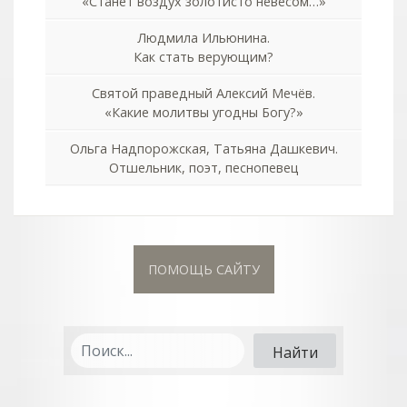
«Станет воздух золотисто невесом…»
Людмила Ильюнина.
Как стать верующим?
Святой праведный Алексий Мечёв.
«Какие молитвы угодны Богу?»
Ольга Надпорожская, Татьяна Дашкевич.
Отшельник, поэт, песнопевец
ПОМОЩЬ САЙТУ