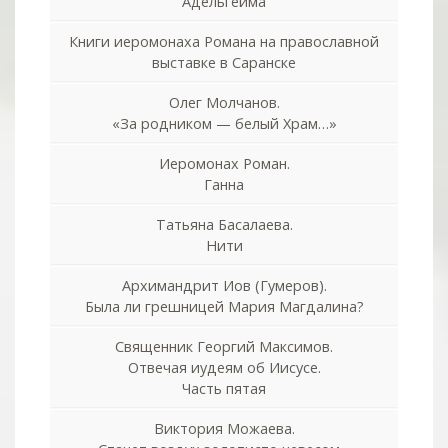
Адельгейма
Книги иеромонаха Романа на православной
выставке в Саранске
Олег Молчанов.
«За родником — белый Храм…»
Иеромонах Роман.
Ганна
Татьяна Басалаева.
Нити
Архимандрит Иов (Гумеров).
Была ли грешницей Мария Магдалина?
Священник Георгий Максимов.
Отвечая иудеям об Иисусе.
Часть пятая
Виктория Можаева.