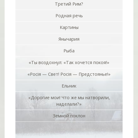
Третий Рим?
Родная речь
Картины
Янычария
Рыба
«Ты воздохнул: «Так хочется покоя!»
«Росiя — Свет! Росiя — Предстоянье!»
Ельник
«Дорогие мои! Что же мы натворили,
наделали?»
Земной поклон