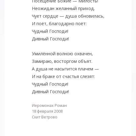
Посещение Божие — Милость!
Неожидан желанный приход.
Чует сердце — душа обновилась,
И поёт, благодарно поёт:
Чудный Господи!
Дивный Господи!
Умилённой волною охвачен,
Замираю, восторгом объят.
А душа не насытится плачем —
И на браке от счастья слезят:
Чудный Господи!
Дивный Господи!
Иеромонах Роман
18 февраля 2008
Скит Ветрово