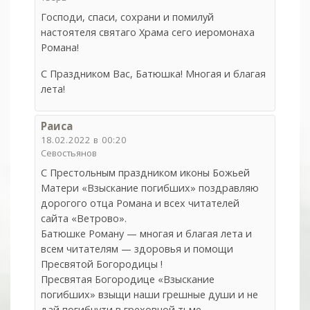
Господи, спаси, сохрани и помилуй
настоятеля святаго Храма сего иеромонаха
Романа!
С Праздником Вас, Батюшка! Многая и благая
лета!
Раиса
18.02.2022 в 00:20
Севостьянов
С Престольным праздником иконы Божьей
Матери «Взыскание погибших» поздравляю
дорогого отца Романа и всех читателей
сайта «Ветрово».
Батюшке Роману — многая и благая лета и
всем читателям — здоровья и помощи
Пресвятой Богородицы !
Пресвятая Богородице «Взыскание
погибших» взыщи наши грешные души и не
дай погибнути в греховной тьме.