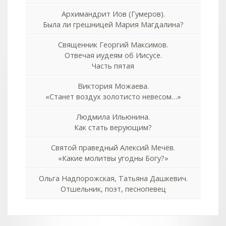
Архимандрит Иов (Гумеров).
Была ли грешницей Мария Магдалина?
Священник Георгий Максимов.
Отвечая иудеям об Иисусе.
Часть пятая
Виктория Можаева.
«Станет воздух золотисто невесом…»
Людмила Ильюнина.
Как стать верующим?
Святой праведный Алексий Мечёв.
«Какие молитвы угодны Богу?»
Ольга Надпорожская, Татьяна Дашкевич.
Отшельник, поэт, песнопевец