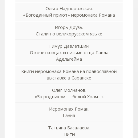
Ольга Надпорожская.
«Богоданный приют» иеромонаха Романа
Игорь Друзь.
Сталин о великорусском языке
Тимур Давлетшин.
О кочетковцах и письме отца Павла
Адельгейма
Книги иеромонаха Романа на православной
выставке в Саранске
Олег Молчанов.
«За родником — белый Храм…»
Иеромонах Роман.
Ганна
Татьяна Басалаева.
Нити