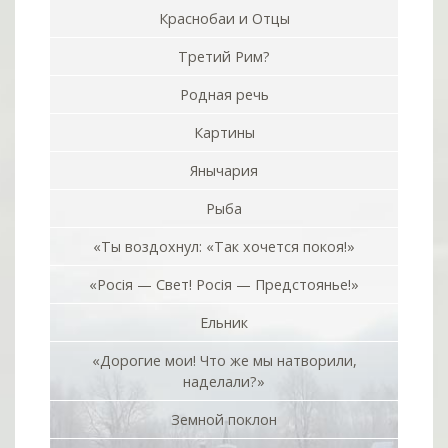
Краснобаи и Отцы
Третий Рим?
Родная речь
Картины
Янычария
Рыба
«Ты воздохнул: «Так хочется покоя!»
«Росiя — Свет! Росiя — Предстоянье!»
Ельник
«Дорогие мои! Что же мы натворили,
наделали?»
Земной поклон