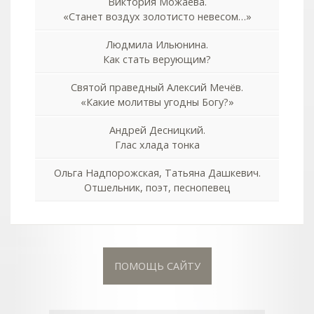
Виктория Можаева.
«Станет воздух золотисто невесом…»
Людмила Ильюнина.
Как стать верующим?
Святой праведный Алексий Мечёв.
«Какие молитвы угодны Богу?»
Андрей Десницкий.
Глас хлада тонка
Ольга Надпорожская, Татьяна Дашкевич.
Отшельник, поэт, песнопевец
ПОМОЩЬ САЙТУ