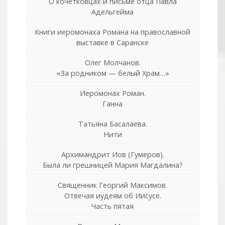
О кочетковцах и письме отца Павла
Адельгейма
Книги иеромонаха Романа на православной
выставке в Саранске
Олег Молчанов.
«За родником — белый Храм…»
Иеромонах Роман.
Ганна
Татьяна Басалаева.
Нити
Архимандрит Иов (Гумеров).
Была ли грешницей Мария Магдалина?
Священник Георгий Максимов.
Отвечая иудеям об Иисусе.
Часть пятая