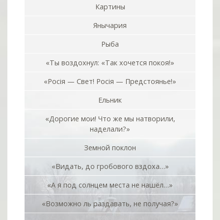
Картины
Янычария
Рыба
«Ты воздохнул: «Так хочется покоя!»
«Росiя — Свет! Росiя — Предстоянье!»
Ельник
«Дорогие мои! Что же мы натворили,
наделали?»
Земной поклон
«Видать, до гробового вздоха…»
«А я под солнцем места не нашёл…»
«Возможно ль раздавать, не получая?»