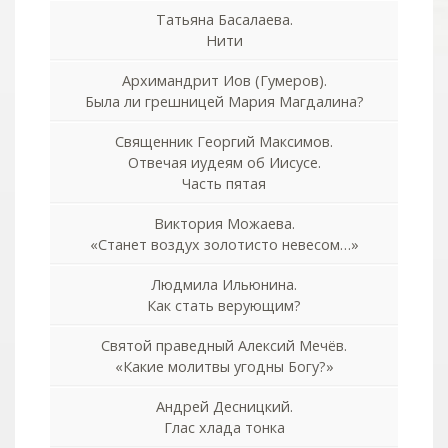
Татьяна Басалаева.
Нити
Архимандрит Иов (Гумеров).
Была ли грешницей Мария Магдалина?
Священник Георгий Максимов.
Отвечая иудеям об Иисусе.
Часть пятая
Виктория Можаева.
«Станет воздух золотисто невесом…»
Людмила Ильюнина.
Как стать верующим?
Святой праведный Алексий Мечёв.
«Какие молитвы угодны Богу?»
Андрей Десницкий.
Глас хлада тонка