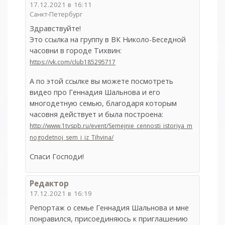
17.12.2021 в 16:11
Санкт-Петербург
Здравствуйте!
Это ссылка на группу в ВК Николо-Беседной
часовни в городе Тихвин:
https://vk.com/club185295717
А по этой ссылке вы можете посмотреть
видео про Геннадия Шальнова и его
многодетную семью, благодаря которым
часовня действует и была построена:
http://www.1tvspb.ru/event/Semejnie_cennosti_istoriya_m
nogodetnoj_sem_i_iz_Tihvina/
Спаси Господи!
Редактор
17.12.2021 в 16:19
Репортаж о семье Геннадия Шальнова и мне
понравился, присоединяюсь к приглашению