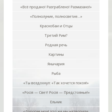
«Всё продано! Разграблено! Размазано!»
«Полнолуние, полносветие…»
Краснобаи и Отцы
Третий Рим?
Родная речь
Картины
Янычария
Рыба
«Ты воздохнул: «Так хочется покоя!»
«Росiя — Свет! Росiя — Предстоянье!»
Ельник
«Дорогие мои! Что же мы натворили,