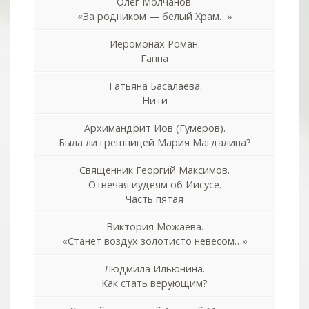
Олег Молчанов.
«За родником — белый Храм…»
Иеромонах Роман.
Ганна
Татьяна Басалаева.
Нити
Архимандрит Иов (Гумеров).
Была ли грешницей Мария Магдалина?
Священник Георгий Максимов.
Отвечая иудеям об Иисусе.
Часть пятая
Виктория Можаева.
«Станет воздух золотисто невесом…»
Людмила Ильюнина.
Как стать верующим?