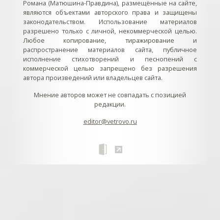
Романа (Матюшина-Правдина), размещённые на сайте,
являются объектами авторского права и защищены
законодательством. Использование материалов
разрешено только с личной, некоммерческой целью.
Любое копирование, тиражирование и
распространение материалов сайта, публичное
исполнение стихотворений и песнопений с
коммерческой целью запрещено без разрешения
автора произведений или владельцев сайта.
Мнение авторов может не совпадать с позицией
редакции.
editor@vetrovo.ru
// // //Ftakar - disabled. //
//
// // // // // // // // // // // // // //
//
// // // // // // // // // // // // // // // // Раздел «Песнопения».
Интерактивные кнопки и окна с видеозаписями. // Что
здесь? Три кнопки btn_ru (Rutube), btn_vk (VK), btn_yt
(Youtube). // Нажатие на кнопку // 1) делает её заметной