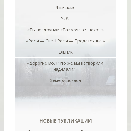
Янычария
Рыба
«Ты воздохнул: «Так хочется покоя!»
«Росiя — Свет! Росiя — Предстоянье!»
Ельник
«Дорогие мои! Что же мы натворили,
наделали?»
Земной поклон
НОВЫЕ ПУБЛИКАЦИИ