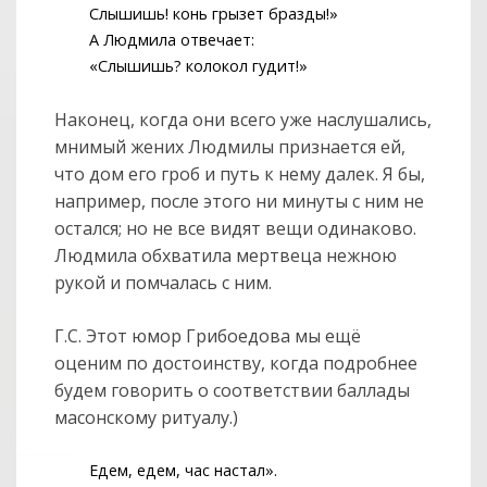
Слышишь! конь грызет бразды!»
А Людмила отвечает:
«Слышишь? колокол гудит!»
Наконец, когда они всего уже наслушались,
мнимый жених Людмилы признается ей,
что дом его гроб и путь к нему далек. Я бы,
например, после этого ни минуты с ним не
остался; но не все видят вещи одинаково.
Людмила обхватила мертвеца нежною
рукой и помчалась с ним.
Г.С. Этот юмор Грибоедова мы ещё
оценим по достоинству, когда подробнее
будем говорить о соответствии баллады
масонскому ритуалу.)
col
0
Едем, едем, час настал».