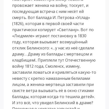
провожает жениха на войну, тоскует, и
последующая встреча с ним несёт ей
смерть. Вот баллада И. Петрова «Услад»
(1826), которая в первой своей части
практически копирует «Светлану». Вот по
«Людмиле» играют постановку в 1830
году, которая вызывает возмущённый
отклик Белинского: «…у нас из неё сделали
драму… Драму из баллады с мертвецом и
кладбищем!.. Приплели тут Отечественную
войну 1812 года, Смоленск, измену,
заставили ломаться и кривляться какую-то
невесту с крепко намазанным белилами
лицом, а жениха-мертвеца заставили при
свисте ветра вызывать её в окно стихами
баллады, которая когда-то тешила детей».
И это всё, что увидел Белинский в драме?
Прокричал о нехватке запчастей и