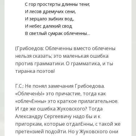
С гор простерты длинны тени;
И лесов дремучих сени,
И зерцало зыбких вод,
И небес далекий свод
В светлый сумрак облеченны…
(Грибоедов: Облеченны вместо облечены
нельзя сказать; это маленькая ошибка
против грамматики. О грамматика, и ты
тиранка поэтов!
Г.С.: Не понял замечания Грибоедова.
«ОблеченЫ» это причастие, тогда как
«облечЕнны» это краткое прилагательное.
И где же ошибка Жуковского? Тогда
Александру Сергеевичу надо бы и к
пригоркам, которые отдалЕнны, с такой же
претензией подойти. Но у Жуковского они