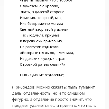
«Где ты, милый? Что с тобою?
С чужеземною красою,
Знать, в далекой стороне
Изменил, неверный, мне,
Иль безвременно могила
Светлый взор твой угасила».
Так Людмила, приуныв,
К персям очи приклонив,
На распутии вздыхала.
«Возвратится ль он, – мечтала, –
Из далеких, чуждых стран
С грозной ратию славян?»
Пыль туманит отдаленье;
(Грибоедов: Можно сказать: пыль туманит
даль, отдаленность, но и то слишком
фигурно, а отдаление просто значит, что
предмет удаляется; если принять, что пыль