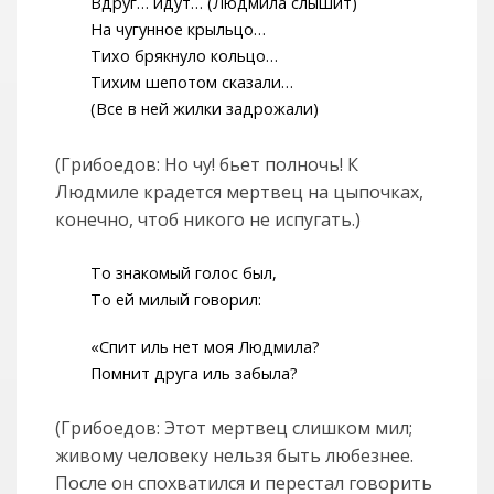
Вдруг… идут… (Людмила слышит)
На чугунное крыльцо…
Тихо брякнуло кольцо…
Тихим шепотом сказали…
(Все в ней жилки задрожали)
(Грибоедов: Но чу! бьет полночь! К
Людмиле крадется мертвец на цыпочках,
конечно, чтоб никого не испугать.)
То знакомый голос был,
То ей милый говорил:
«Спит иль нет моя Людмила?
Помнит друга иль забыла?
(Грибоедов: Этот мертвец слишком мил;
живому человеку нельзя быть любезнее.
После он спохватился и перестал говорить