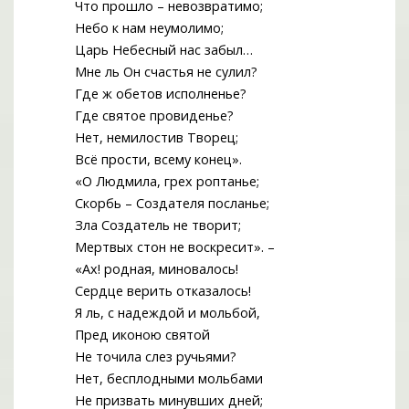
Что прошло – невозвратимо;
Небо к нам неумолимо;
Царь Небесный нас забыл…
Мне ль Он счастья не сулил?
Где ж обетов исполненье?
Где святое провиденье?
Нет, немилостив Творец;
Всё прости, всему конец».
«О Людмила, грех роптанье;
Скорбь – Создателя посланье;
Зла Создатель не творит;
Мертвых стон не воскресит». –
«Ах! родная, миновалось!
Сердце верить отказалось!
Я ль, с надеждой и мольбой,
Пред иконою святой
Не точила слез ручьями?
Нет, бесплодными мольбами
Не призвать минувших дней;