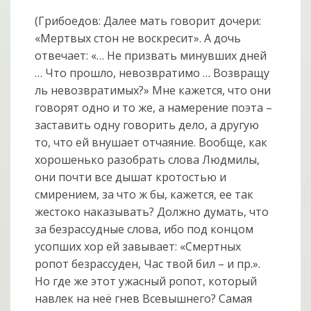
(Грибоедов: Далее мать говорит дочери:
«Мертвых стон не воскресит». А дочь
отвечает: «… Не призвать минувших дней
… Что прошло, невозвратимо … Возвращу
ль невозвратимых?» Мне кажется, что они
говорят одно и то же, а намерение поэта –
заставить одну говорить дело, а другую
то, что ей внушает отчаяние. Вообще, как
хорошенько разобрать слова Людмилы,
они почти все дышат кротостью и
смирением, за что ж бы, кажется, ее так
жестоко наказывать? Должно думать, что
за безрассудные слова, ибо под концом
усопших хор ей завывает: «Смертных
ропот безрассуден, Час твой бил – и пр.».
Но где же этот ужасный ропот, который
навлек на неё гнев Всевышнего? Самая