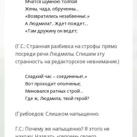
Мчатся шумною толпой
Жены, чада, обрученны…
«Возвратились незабвенны!..»
А Людмила?.. Ждет-пождет…
«Там дружину он ведет;
(Г.С.: Странная разбивка на строфы: прямо
посреди речи Людмилы. Спишем эту
странность на редакторское невнимание.)
Сладкий час – соединенье!..»
Вот проходит ополченье;
Миновался ратных строй…
Где ж, Людмила, твой герой?
(Грибоедов: Слишком напыщенно.
Г.С.: Почему же напыщенно? Я этого не
нахожу. Назвать «героем» своего