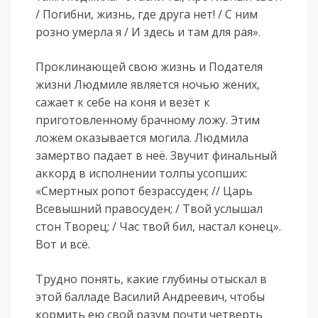
/ Погибни, жизнь, где друга нет! / С ним
розно умерла я / И здесь и там для рая».
Проклинающей свою жизнь и Подателя
жизни Людмиле является ночью жених,
сажает к себе на коня и везёт к
приготовленному брачному ложу. Этим
ложем оказывается могила. Людмила
замертво падает в неё. Звучит финальный
аккорд в исполнении толпы усопших:
«Смертных ропот безрассуден; // Царь
Всевышний правосуден; / Твой услышал
стон Творец; / Час твой бил, настал конец».
Вот и всё.
Трудно понять, какие глубины отыскал в
этой балладе Василий Андреевич, чтобы
кормить ею свой разум почти четверть