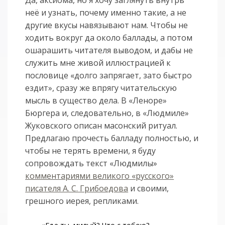
Да, аксиома, но я хочу заглянуть внутрь
неё и узнать, почему именно такие, а не
другие вкусы навязывают нам. Чтобы не
ходить вокруг да около баллады, а потом
ошарашить читателя выводом, и дабы не
служить мне живой иллюстрацией к
пословице «долго запрягает, зато быстро
ездит», сразу же впрягу читательскую
мысль в существо дела. В «Леноре»
Бюргера и, следовательно, в «Людмиле»
Жуковского описан масонский ритуал.
Предлагаю прочесть балладу полностью, и
чтобы не терять времени, я буду
сопровождать текст «Людмилы»
комментариями великого «русского»
писателя А. С. Грибоедова
и своими,
грешного иерея, репликами.