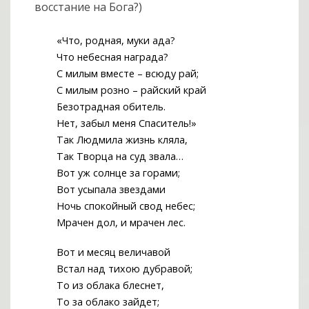
восстание на Бога?)
«Что, родная, муки ада?
Что небесная награда?
С милым вместе – всюду рай;
С милым розно – райский край
Безотрадная обитель.
Нет, забыл меня Спаситель!»
Так Людмила жизнь кляла,
Так Творца на суд звала…
Вот уж солнце за горами;
Вот усыпала звездами
Ночь спокойный свод небес;
Мрачен дол, и мрачен лес.
Вот и месяц величавой
Встал над тихою дубравой;
То из облака блеснет,
То за облако зайдет;