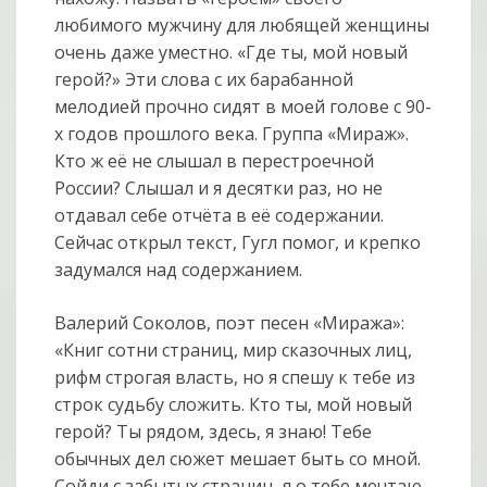
любимого мужчину для любящей женщины
очень даже уместно. «Где ты, мой новый
герой?» Эти слова с их барабанной
мелодией прочно сидят в моей голове с 90-
х годов прошлого века. Группа «Мираж».
Кто ж её не слышал в перестроечной
России? Слышал и я десятки раз, но не
отдавал себе отчёта в её содержании.
Сейчас открыл текст, Гугл помог, и крепко
задумался над содержанием.
Валерий Соколов, поэт песен «Миража»:
«Книг сотни страниц, мир сказочных лиц,
рифм строгая власть, но я спешу к тебе из
строк судьбу сложить. Кто ты, мой новый
герой? Ты рядом, здесь, я знаю! Тебе
обычных дел сюжет мешает быть со мной.
Сойди с забытых страниц, я о тебе мечтаю,