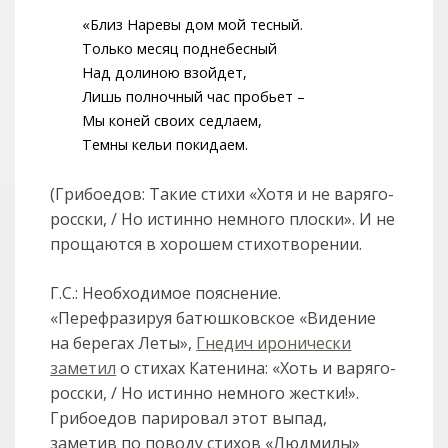
«Близ Наревы дом мой тесный.
Только месяц поднебесный
Над долиною взойдет,
Лишь полночный час пробьет –
Мы коней своих седлаем,
Темны кельи покидаем.
(Грибоедов: Такие стихи «Хотя и не варяго-
росски, / Но истинно немного плоски». И не
прощаются в хорошем стихотворении.
Г.С.: Необходимое пояснение.
«Перефразируя батюшковское «Видение
на берегах Леты»,
Гнедич иронически
заметил
о стихах Катенина: «Хоть и варяго-
росски, / Но истинно немного жестки!».
Грибоедов парировал этот выпад,
заметив по поводу стихов «Людмилы»