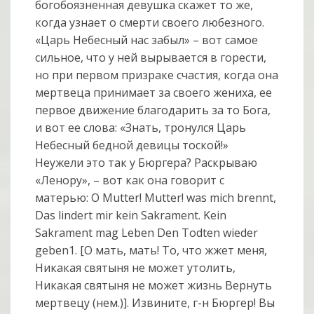
богобоязненная девушка скажет то же,
когда узнает о смерти своего любезного.
«Царь Небесный нас забыл» – вот самое
сильное, что у ней вырывается в горести,
но при первом призраке счастия, когда она
мертвеца принимает за своего жениха, ее
первое движение благодарить за то Бога,
и вот ее слова: «Знать, тронулся Царь
Небесный бедной девицы тоской!»
Неужели это так у Бюргера? Раскрываю
«Ленору», – вот как она говорит с
матерью: О Mutter! Mutter! was mich brennt,
Das lindert mir kein Sakrament. Kein
Sakrament mag Leben Den Todten wieder
geben1. [О мать, мать! То, что жжет меня,
Никакая святыня не может утолить,
Никакая святыня не может жизнь Вернуть
мертвецу (нем.)]. Извините, г-н Бюргер! Вы