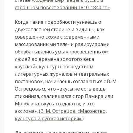
статье
«Ходячие мертвецы в русском
страшном повествовании 1810-1840 гг.»
.
Когда такие подробности узнаёшь о
двухсотлетней старине и видишь, как
совершенно схоже с современными
массированными теле- и радиоударами
обрабатывались умы «просвещённых»»
людей во времена золотого века
«русской» культуры посредством
литературных журналов и театральных
постановок, начинаешь соглашаться с В. М.
Острецовым, что «вкусы не есть вещь
стихийная, свалившаяся с гор Памира или
Монблана; вкусы создаются, и это
аксиома». (
В. М. Острецов. «Масонство,
культура и русская история».
)