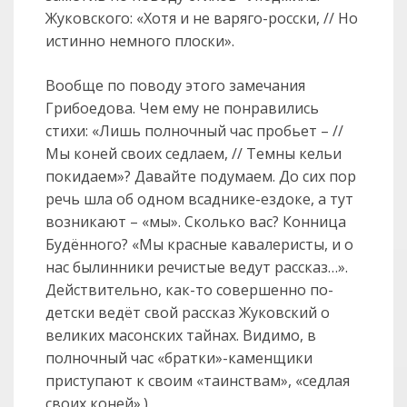
Жуковского: «Хотя и не варяго-росски, // Но
истинно немного плоски».
Вообще по поводу этого замечания
Грибоедова. Чем ему не понравились
стихи: «Лишь полночный час пробьет – //
Мы коней своих седлаем, // Темны кельи
покидаем»? Давайте подумаем. До сих пор
речь шла об одном всаднике-ездоке, а тут
возникают – «мы». Сколько вас? Конница
Будённого? «Мы красные кавалеристы, и о
нас былинники речистые ведут рассказ…».
Действительно, как-то совершенно по-
детски ведёт свой рассказ Жуковский о
великих масонских тайнах. Видимо, в
полночный час «братки»-каменщики
приступают к своим «таинствам», «седлая
своих коней».)