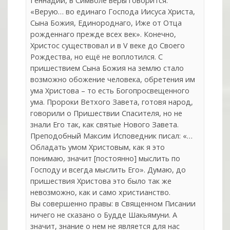
Геннадий, в Символе веры говорится:
«Верую… во единаго Господа Иисуса Христа,
Сына Божия, Единороднаго, Иже от Отца
рожденнаго прежде всех век». Конечно,
Христос существовал и в V веке до Своего
Рождества, но ещё не воплотился. С
пришествием Сына Божия на землю стало
возможно обожение человека, обретения им
ума Христова – то есть Богопросвещенного
ума. Пророки Ветхого Завета, готовя народ,
говорили о Пришествии Спасителя, но не
знали Его так, как святые Нового Завета.
Преподобный Максим Исповедник писал: «…
Обладать умом Христовым, как я это
понимаю, значит [постоянно] мыслить по
Господу и всегда мыслить Его». Думаю, до
пришествия Христова это было так же
невозможно, как и само христианство.
Вы совершенно правы: в Священном Писании
ничего не сказано о Будде Шакьямуни. А
значит, знание о нем не является для нас