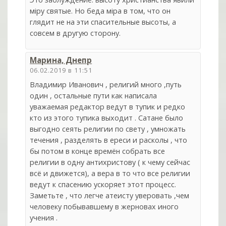
мiру святые. Но беда мiра в том, что он
глядит не на эти спасительные высоты, а
совсем в другую сторону.
Марина, Днепр
06.02.2019 в 11:51
Владимир Иванович , религий много ,путь
один , остальные пути как написала
уважаемая редактор ведут в тупик и редко
кто из этого тупика выходит . Сатане было
выгодно сеять религии по свету , умножать
течения , разделять в ереси и расколы , что
бы потом в конце времён собрать все
религии в одну антихристову ( к чему сейчас
всё и движется), а вера в то что все религии
ведут к спасению ускоряет этот процесс.
Заметьте , что легче атеисту уверовать ,чем
человеку побывавшему в жерновах иного
учения .