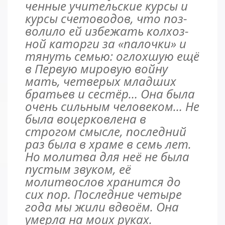
чен­ные учи­тель­ские кур­сы и
кур­сы сче­то­во­дов, что поз­
во­ли­ло ей из­бе­жать кол­хоз­
ной ка­тор­ги за «па­лоч­ки» и
тя­нуть семью: оглохшую ещё
в Первую мировую войну
мать, четверых младших
братьев и сестёр… Она была
очень сильным человеком… Не
была воцерковлена в
строгом смысле, последний
раз была в храме в семь лет.
Но молитва для неё не была
пустым звуком, её
молитвослов хранится до
сих пор. Последние четыре
года мы жили вдвоём. Она
умерла на моих руках.