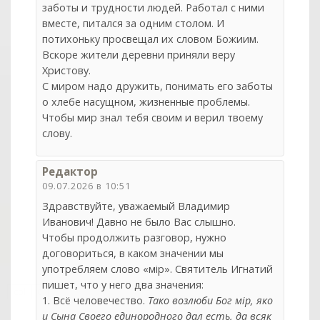
заботы и трудности людей. Работал с ними
вместе, питался за одним столом. И
потихоньку просвещал их словом Божиим.
Вскоре жители деревни приняли веру
Христову.
С миром надо дружить, понимать его заботы
о хлебе насущном, жизненные проблемы.
Чтобы мир знал тебя своим и верил твоему
слову.
Редактор
09.07.2026 в 10:51
Здравствуйте, уважаемый Владимир
Иванович! Давно не было Вас слышно.
Чтобы продолжить разговор, нужно
договориться, в каком значении мы
употребляем слово «мiр». Святитель Игнатий
пишет, что у него два значения:
col
0
1. Всё человечество.
Та­ко воз­лю­би Бог мiр, яко
и Сы­на Сво­е­го еди­но­род­но­го дал есть, да всяк