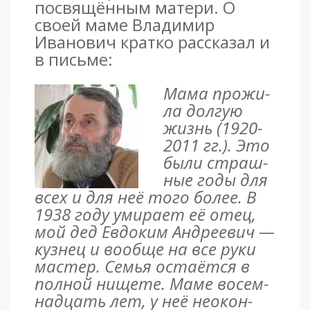
посвящённым матери. О
своей маме Владимир
Иванович кратко рассказал и
в письме:
Ма­ма про­жи­
ла дол­гую
жизнь (1920-
2011 гг.). Это
бы­ли страш­
ные го­ды для
всех и для неё того бо­лее. В
1938 го­ду уми­ра­ет её отец,
мой дед Ев­до­ким Андре­евич —
куз­нец и во­об­ще на все ру­ки
мастер. Семья ос­та­ёт­ся в
пол­ной ни­ще­те. Ма­ме во­сем­
над­цать лет, у неё не­окон­