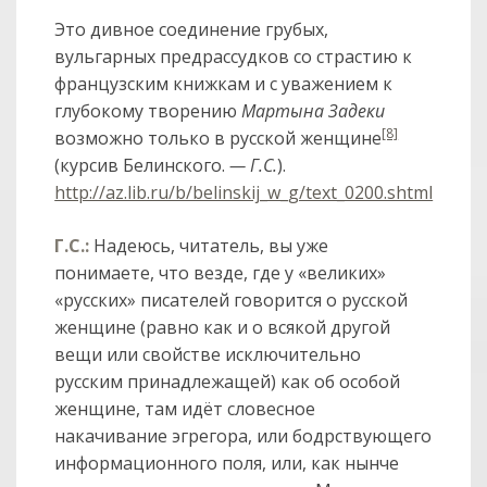
Это дивное соединение грубых,
вульгарных предрассудков со страстию к
французским книжкам и с уважением к
глубокому творению
Мартына Задеки
[8]
возможно только в русской женщине
(курсив Белинского.
— Г.С.
).
http://az.lib.ru/b/belinskij_w_g/text_0200.shtml
Г.С.:
Надеюсь, читатель, вы уже
понимаете, что везде, где у «великих»
«русских» писателей говорится о русской
женщине (равно как и о всякой другой
вещи или свойстве исключительно
русским принадлежащей) как об особой
женщине, там идёт словесное
накачивание эгрегора, или бодрствующего
информационного поля, или, как нынче