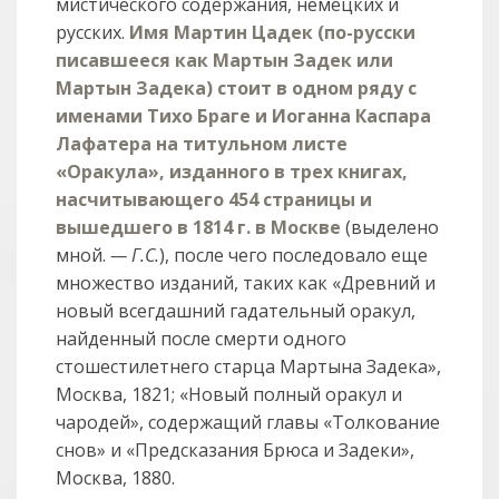
мистического содержания, немецких и
русских.
Имя Мартин Цадек (по-русски
писавшееся как Мартын Задек или
Мартын Задека) стоит в одном ряду с
именами Тихо Браге и Иоганна Каспара
Лафатера на титульном листе
«Оракула», изданного в трех книгах,
насчитывающего 454 страницы и
вышедшего в 1814 г. в Москве
(выделено
мной.
— Г.С.
), после чего последовало еще
множество изданий, таких как «Древний и
новый всегдашний гадательный оракул,
найденный после смерти одного
стошестилетнего старца Мартына Задека»,
Москва, 1821; «Новый полный оракул и
чародей», содержащий главы «Толкование
снов» и «Предсказания Брюса и Задеки»,
Москва, 1880.