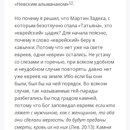
[2]
«Невским альманахом»
.
Но почему я решил, что Мартин Задека, с
которым безотлучно спала «Татьяна», это
«еврейский» цадик? Для начала поясню,
почему я слово «еврейский» беру в
кавычки. Потому что нет уже на свете
евреев, одни «евреи» остались. Не устану
со слезами и горечью, при всяком удобном
и неудобном случае повторять: давно нет
уже евреев на земле. Ибо если бы они
были, был бы на ней порядок. Во всяком
случае, так называемые гей-парады
разбегались бы под градом камней,
потому что Бог заповедал евреям:
если кто
ляжет с мужчиною, как с женщиною, то оба
они сделали мерзость: да будут преданы
смерти, кровь их на них
(Лев. 20:13). Камни