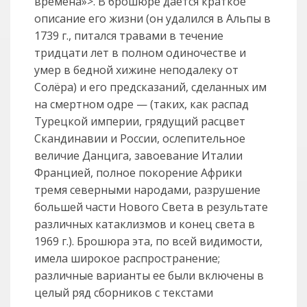
времена»>. В брошюре дается краткое
описание его жизни (он удалился в Альпы в
1739 г., питался травами в течение
тридцати лет в полном одиночестве и
умер в бедной хижине неподалеку от
Солёра) и его предсказаний, сделанных им
на смертном одре — (таких, как распад
Турецкой империи, грядущий расцвет
Скандинавии и России, ослепительное
величие Данцига, завоевание Италии
Францией, полное покорение Африки
тремя северными народами, разрушение
большей части Нового Света в результате
различных катаклизмов и конец света в
1969 г.). Брошюра эта, по всей видимости,
имела широкое распространение;
различные варианты ее были включены в
целый ряд сборников с текстами