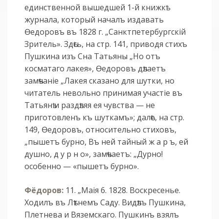
единственной вышедшей 1-й книжкѣ
журнала, который началъ издавать
Ѳедоровъ въ 1828 г. „Санктпетербургскій
Зритель». Здѣсь, на стр. 141, приводя стихъ
Пушкина изъ Сна Татьяны „Но отъ
косматаго лакея», Ѳедоровъ дѣлаетъ
замѣчаніе „Лакея сказано для шутки, но
читатель невольно принимая участіе въ
Татьянѣ и раздѣляя ея чувства — не
приготовленъ къ шуткамъ»; далѣе, на стр.
149, Ѳедоровъ, относительно стиховъ,
„пышетъ бурно, Въ ней тайный
ж а р ъ,
ей
душно,
д у р н о»,
замѣчаетъ: „Дурно!
особенно — «пышетъ бурно».
Фёдоров:
11. „Маія 6. 1828. Воскресенье.
Ходилъ въ Лѣтнемъ Саду. Видѣлъ Пушкина,
Плетнева и Вяземскаго. Пушкинъ взялъ