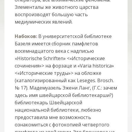
Элементалы же животного царства
воспроизводят большую часть
медиумических явлений.
Набоков:
В университетской библиотеке
Базеля имеется сборник памфлетов
восемнадцатого века с надписью
«Historische Schriften» <«Исторические
сочинения»> на форзаце и «Varia historica»
<«Исторические труды»> на обложке
(каталогизированный как Leseges. Brosch.
№ 17). Мадемуазель Эжени Ланг, (Г.С.: зачем
здесь имя швейцарской библиотекарши?)
библиотекарь Швейцарской
национальной библиотеки, любезно
предоставила мне возможность
ознакомиться с фотокопией четвертого
памфлета из этой серии. Это брошюрка на