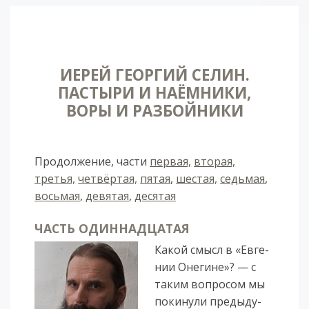
ИЕРЕЙ ГЕОРГИЙ СЕЛИН.
ПАСТЫРИ И НАЁМНИКИ,
ВОРЫ И РАЗБОЙНИКИ
Продолжение, части
первая,
вторая,
третья,
четвёртая,
пятая
,
шестая,
седьмая
,
восьмая
,
девятая
,
десятая
ЧАСТЬ ОДИННАДЦАТАЯ
Ка­кой смысл в «Ев­ге­
нии Оне­ги­не»? — с
та­ким во­про­сом мы
по­ки­ну­ли пре­ды­ду­