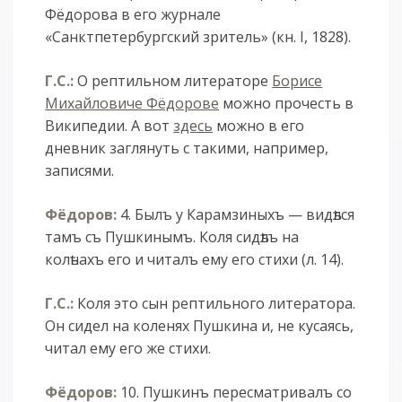
Фёдорова в его журнале
«Санктпетербургский зритель» (кн. I, 1828).
Г.С.:
О рептильном литераторе
Борисе
Михайловиче Фёдорове
можно прочесть в
Википедии. А вот
здесь
можно в его
дневник заглянуть с такими, например,
записями.
Фёдоров:
4. Былъ у Карамзиныхъ — видѣлся
тамъ съ Пушкинымъ. Коля сидѣлъ на
колѣнахъ его и читалъ ему его стихи (л. 14).
Г.С.:
Коля это сын рептильного литератора.
Он сидел на коленях Пушкина и, не кусаясь,
читал ему его же стихи.
Фёдоров:
10. Пушкинъ пересматривалъ со