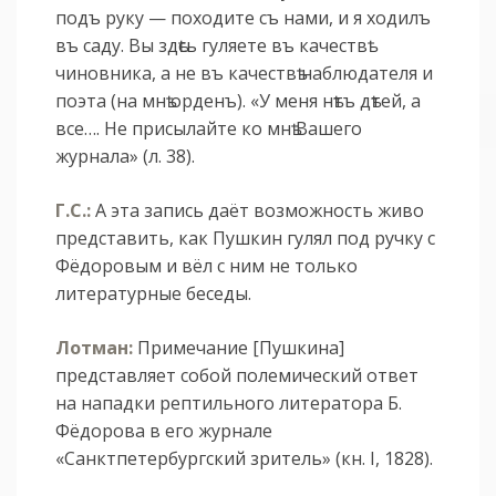
подъ руку — походите съ нами, и я ходилъ
въ саду. Вы здѣсь гуляете въ качествѣ
чиновника, а не въ качествѣ наблюдателя и
поэта (на мнѣ орденъ). «У меня нѣтъ дѣтей, а
все…. Не присылайте ко мнѣ Вашего
журнала» (л. 38).
Г.С.:
А эта запись даёт возможность живо
представить, как Пушкин гулял под ручку с
Фёдоровым и вёл с ним не только
литературные беседы.
Лотман:
Примечание [Пушкина]
представляет собой полемический ответ
на нападки рептильного литератора Б.
Фёдорова в его журнале
«Санктпетербургский зритель» (кн. I, 1828).