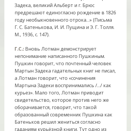
Задека, великий Альберт и г. Брюс
предрешают единогласно рождение в 1826
году необыкновенного отрока…» (Письма
Г. С. Батенькова, И. И. Пущина и Э. Г. Толля.
М., 1936, с. 147).
Г.С.:
Вновь Лотман демонстрирует
непонимание написанного Пушкиным.
Пушкин говорит, что почтенный человек
Мартын Задека гадательных книг не писал,
а Лотман говорит, что «сочинения
Мартына Задеки воспринимались /…/ как
курьез». Мало того, Лотман приводит
свидетельство, которое против него же
оборачивается, говорит, что такой
образованный современник Пушкина как
Батеньков решил жениться согласно
гаданиям курьёзной книги. Тут одно из