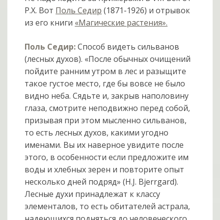
Р.Х. Вот
Поль Седир
(1871-1926) и отрывок
из его книги
«Магические растения».
Поль Седир:
Способ видеть сильванов
(лесных духов). «После обычных очищений
пойдите ранним утром в лес и разыщите
такое густое место, где бы вовсе не было
видно неба. Сядьте и, закрыв наполовину
глаза, смотрите неподвижно перед собой,
призывая при этом мысленно сильванов,
то есть лесных духов, какими угодно
именами. Вы их наверное увидите после
этого, в особенности если предложите им
воды и хлебных зерен и повторите опыт
несколько дней подряд» (Н.J. Bjerrgard).
Лесные духи принадлежат к классу
элементалов, то есть обитателей астрала,
надеющихся подняться до человеческого