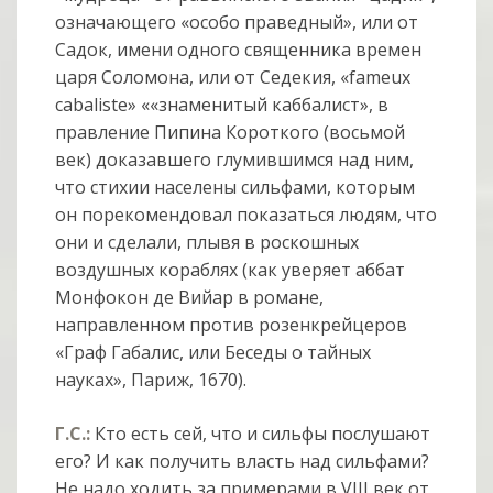
означающего «особо праведный», или от
Садок, имени одного священника времен
царя Соломона, или от Седекия, «fameux
cabaliste» ««знаменитый каббалист», в
правление Пипина Короткого (восьмой
век) доказавшего глумившимся над ним,
что стихии населены сильфами, которым
он порекомендовал показаться людям, что
они и сделали, плывя в роскошных
воздушных кораблях (как уверяет аббат
Монфокон де Вийар в романе,
направленном против розенкрейцеров
«Граф Габалис, или Беседы о тайных
науках», Париж, 1670).
Г.С.:
Кто есть сей, что и сильфы послушают
его? И как получить власть над сильфами?
Не надо ходить за примерами в VIII век от