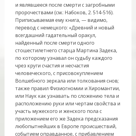
и являвшееся после смерти с загробными
пророчествами (см.: Набоков, 2. 514-516).
Приписываемая ему книга, — видимо,
перевод с немецкого: «Древний и новый
всегдашний гадательный оракул,
найденный после смерти одного
стошестилетнего старца Мартина Задека,
по которому узнавал он судьбу каждого
чрез круги счастия и несчастия
человеческого, с присовокуплением
Волшебного зеркала или толкования снов;
также правил Физиогномии и Хиромантии,
или Наук как узнавать по сложению тела и
расположению руки или чертам свойства и
участь мужеского и женского пола с
приложением его же Задека предсказания
любопытнейших в Европе происшествий,
событием оправданное, с прибавлением