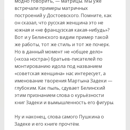
модно говорить, — матрицы. Мы уже
встречали примеры матричных
построений у Достоевского. Помните, как
он сказал, что русская женщина это не
южная и «не французская какая-нибудь»?
Вот и у Белинского видим пример такой
же работы, тот же стиль и тот же почерк.
Но в данный момент не «общее дело»
(«коза ностра») братьев-писателей по
монтированию идола под названием
«советская женщина» нас интересует, а
именование творения Мартына Задеки —
глубоким. Как пыль, сдувает Белинский
этим признанием слова о курьёзности
книг Задеки и вымышленность его фигуры.
Ну и наконец, слова самого Пушкина о
col
0
Задеке и его книге прочтём.