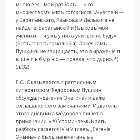
мною весь мой разборъ — и со
множествомъ мѣстъ согласился. «Чувствій —
у Баратынскаго, Языкова и Дельвига не
найдете. Баратынскій и Языковъ мои
ученики — я ужъ у нихъ учиться не буду»
(Вотъ голосъ самолюбія). Лакея самъ
Пушкинъ не защищаетъ, это выраженіе п
ы ш е т ъ б у р н о — правда, что дурно. *)
(л. 32).
Г.С.:
Оказывается, с рептильным
литератором Фёдоровым Пушкин
обсуждал «Евгения Онегина» и даже
соглашался с его замечаниями. Издатель
этого дневника Фёдорова пишет в
примечании: « *) Упоминаемый здѣсь
разборъ касается IV и V главъ „Евгенія
Онѣгина» и былъ напечатанъ въ