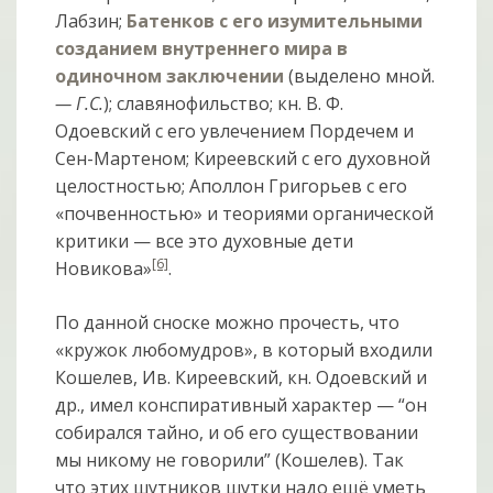
Лабзин;
Батенков с его изумительными
созданием внутреннего мира в
одиночном заключении
(выделено мной.
— Г.С.
); славянофильство; кн. В. Ф.
Одоевский с его увлечением Пордечем и
Сен-Мартеном; Киреевский с его духовной
целостностью; Аполлон Григорьев с его
«почвенностью» и теориями органической
критики — все это духовные дети
[6]
Новикова»
.
По данной сноске можно прочесть, что
«кружок любомудров», в который входили
Кошелев, Ив. Киреевский, кн. Одоевский и
др., имел конспиративный характер — “он
собирался тайно, и об его существовании
мы никому не говорили” (Кошелев). Так
что этих шутников шутки надо ещё уметь