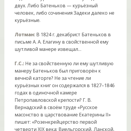
двух. Либо Батеньков — курьёзный
человек, либо сочинения Задеки далеко не
курьёзные.
Лотман:
В 1824 г. декабрист Батеньков в
письме А. А. Елагину в свойственной ему
шутливой манере извещал…
Г.С.:
Не за свойственную ли ему шутливую
манеру Батеньков был приговорён к
вечной каторге? Не за чтение ли
курьёзных книг он содержался в 1827–1846
годах в одиночной камере
Петропавловской крепости? Г. В.
Вернадский в своём труде «Русское
масонство в царствование Екатерины II»
пишет: «Розенкрейцерство первой
четверти XIX века; Виельгорский, Ланской,