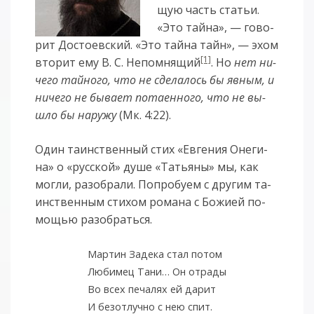
щую часть статьи.
«Это тай­на», — го­во­
рит Дос­то­евс­кий. «Это тай­на тайн», — эхом
[1]
вто­рит ему В. С. Не­по­мня­щий
. Но
нет ни­
че­го тай­но­го, что не сде­ла­лось бы яв­ным, и
ни­че­го не бы­ва­ет по­та­ен­но­го, что не вы­
шло бы на­ру­жу
(Мк. 4:22).
Один та­инст­вен­ный стих «Ев­ге­ния Оне­ги­
на» о «рус­ской» ду­ше «Тать­я­ны» мы, как
мог­ли, ра­зо­бра­ли. По­про­бу­ем с дру­гим та­
инст­вен­ным сти­хом ро­ма­на с Бо­жи­ей по­
мощью ра­зо­брать­ся.
Мартин Задека стал потом
Любимец Тани… Он отрады
Во всех печалях ей дарит
И безотлучно с нею спит.