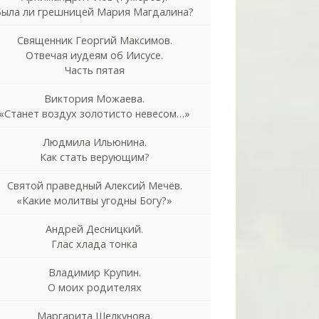
Была ли грешницей Мария Магдалина?
Священник Георгий Максимов.
Отвечая иудеям об Иисусе.
Часть пятая
Виктория Можаева.
«Станет воздух золотисто невесом…»
Людмила Ильюнина.
Как стать верующим?
Святой праведный Алексий Мечёв.
«Какие молитвы угодны Богу?»
Андрей Десницкий.
Глас хлада тонка
Владимир Крупин.
О моих родителях
Маргарита Шелкунова.