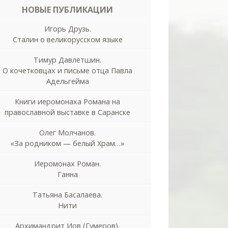
НОВЫЕ ПУБЛИКАЦИИ
Игорь Друзь.
Сталин о великорусском языке
Тимур Давлетшин.
О кочетковцах и письме отца Павла
Адельгейма
Книги иеромонаха Романа на
православной выставке в Саранске
Олег Молчанов.
«За родником — белый Храм…»
Иеромонах Роман.
Ганна
Татьяна Басалаева.
Нити
Архимандрит Иов (Гумеров).