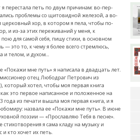
 я пе­рес­та­ла петь по двум при­чи­нам: во-пер­
ча­лись про­бле­мы со щи­то­вид­ной же­ле­зой, а во-
 церков­ный хор, в ко­то­ром я пе­ла, что­бы по­
 хор, и из-за этих переживаний у меня, к
я пою для самой себя, пишу стихи, в основном
 — это то, к чему я более всего стремлюсь,
ба и телом, и духом…
 «Покажи мне путь» я написала в двадцать лет.
 миссионер отец Любодраг Петрович из
я), который хотел, чтобы моя первая книга
 как это первое написанное и положенное на
3 года из печати вышла моя первая книга, и я
юбомиру: назвала ее «Покажи мне путь». В июне
уховной поэзии — «Прославляю Тебя в песне».
е стихотворения я сама кладу на музыку и
 и кто хочет их петь.