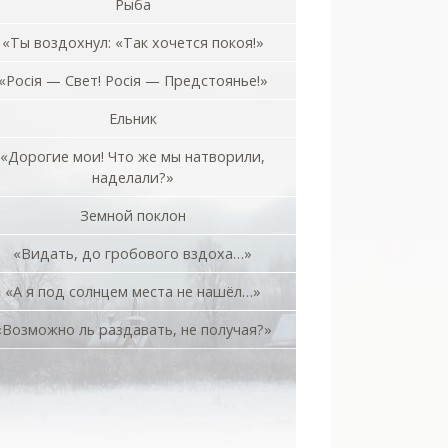
Рыба
«Ты воздохнул: «Так хочется покоя!»
«Росiя — Свет! Росiя — Предстоянье!»
Ельник
«Дорогие мои! Что же мы натворили,
наделали?»
Земной поклон
«Видать, до гробового вздоха…»
«А я под солнцем места не нашёл…»
«Возможно ль раздавать, не получая?»