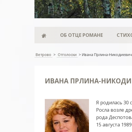
ОБ ОТЦЕ РОМАНЕ
СТИХ
Ветрово
>
Отголоски
>
Ивана Прлина-Никодиевич.
ИВАНА ПРЛИНА-НИКОДИЕ
Я ро­ди­лась 30 с
Рос­ла воз­ле дре
ро­да Дес­по­то­
15 ав­гус­та 198