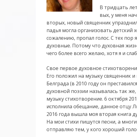
В трид­цать лет
вых, у ме­ня на­
вто­рых, но­вый свя­щен­ник уп­разд­нил
падья мог­ла ор­га­ни­зо­вать детс­кий
сожалению, пропал голос. С тех пор 
духовные. Потому что духовная жизнь
чего более всего желаю, хотя я и сла
Свое первое духовное стихотворение
Его положил на музыку священник и
Белграда (в 2010 году он преставилс
духовной поэзии называлась так же,
музыку стихотворение. 6 октября 201
исполнила обещание, данное отцу Л
2016 года вышла моя вторая книга д
На мои стихи пишутся песни, а многи
отправляю тем, у кого хороший голос