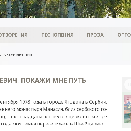
ОТВОРЕНИЯ
ПЕСНОПЕНИЯ
ПРОЗА
ОТГ
 Покажи мне путь
ВИЧ. ПОКАЖИ МНЕ ПУТЬ
ен­тяб­ря 1978 го­да в го­ро­де Яго­ди­на в Сер­бии.
в­не­го мо­нас­ты­ря Ма­на­сия, близ сербс­ко­го го­
вац, с шест­над­ца­ти лет пе­ла в цер­ков­ном хо­ре.
9 го­да моя семья пе­ре­се­ли­лась в Швей­ца­рию.