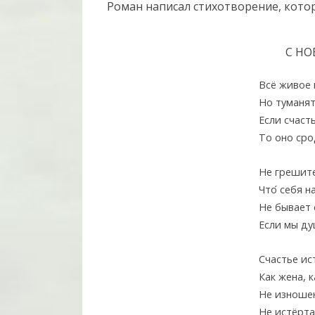
Роман написал стихотворение, кото
С НО
Всё живое 
Но туманят
Если счаст
То оно сро
Не грешите
Что
себя н
Не бывает 
Если мы ду
Счастье ис
Как жена, 
Не изношен
Не истёрта