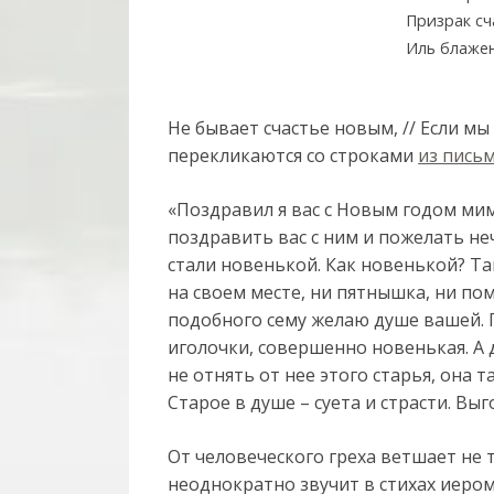
Призрак сч
Иль блаже
Не бывает счастье новым, // Если м
перекликаются со строками
из пись
«Поздравил я вас с Новым годом ми
поздравить вас с ним и пожелать не
стали новенькой. Как новенькой? Та
на своем месте, ни пятнышка, ни пом
подобного сему желаю душе вашей. По
иголочки, совершенно новенькая. А д
не отнять от нее этого старья, она т
Старое в душе – суета и страсти. Выг
От человеческого греха ветшает не т
неоднократно звучит в стихах иером