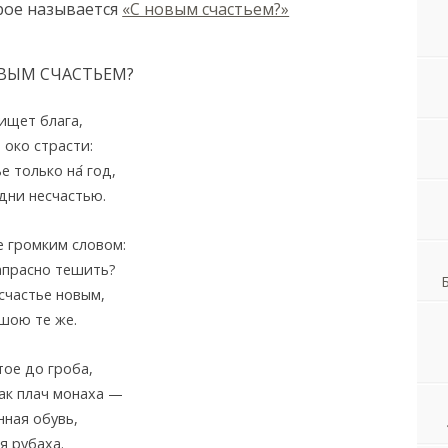
рое называется
«С новым счастьем?»
ВЫМ СЧАСТЬЕМ?
ищет блага,
 око страсти:
ье только на
год,
дни несчастью.
 громким словом:
апрасно тешить?
счастье новым,
шою те же.
тое до гроба,
как плач монаха —
ная обувь,
я рубаха.