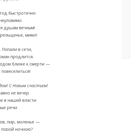
год быстротечно
 неуловимо.
ая душам вечным!
рельщенье, мимо!
 Попали в сети,
рман продлится.
годом ближе к смерти —
 повеселиться!
дом! С Новым счастьем!
авно не вечер.
е в нашей власти
ые речи.
ов, пир, моленье —
л порой ночною?