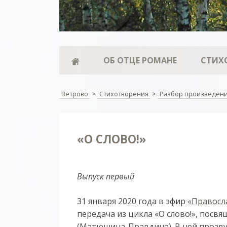
ОБ ОТЦЕ РОМАНЕ
СТИХ
Ветрово
>
Стихотворения
>
Разбор произведен
«О СЛОВО!»
Выпуск первый
31 января 2020 года в эфир
«Правосл
передача из цикла «О слово!», пос
(Матюшина-Правдина). В ней прозву