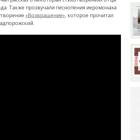
ода. Также прозвучали песнопения иеромонаха
хотворение
«Возвращение»,
которое прочитал
Надпорожский.