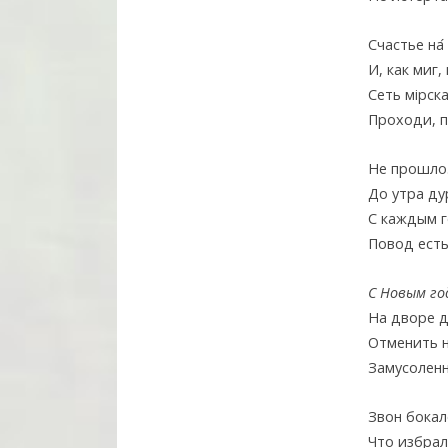
Счастье на
И, как миг,
Сеть мiрск
Проходи, п
Не прошло.
До утра ду
С каждым 
Повод есть
С Новым го
На дворе д
Отменить н
Замусоленн
Звон бокал
Что избра