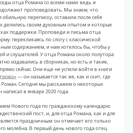
еседы отца Романа со всеми нами: ведь и
родолжают проповедовать. Мы знаем, что
 обильную переписку, оставили после себя
ых делились своим духовным опытом и которые
сках поддержки. Проповеди и письма отца
му: перекликаясь по слогу с классической
ным содержанием, и нам хотелось бы, чтобы у
ей и слушателей. У отца Романа около полутора
тно издавались в сборниках, но есть и такие,
рямо сейчас. Они еще не успели войти в книги
трово»
— он называется так же, как и скит, где
 Роман. Сегодня мы расскажем о некоторых
 написал в январе 2020 года.
ием Нового года по гражданскому календарю.
ественский пост, и, для отца Романа, как и для
является праздничным: он отмечает его только
го молебна. В первый день нового года отец