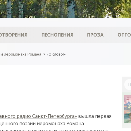
ОТВОРЕНИЯ
ПЕСНОПЕНИЯ
ПРОЗА
ОТГ
ий иеромонаха Романа
>
«О слово!»
авного радио Санкт-Петербурга»
вышла первая
вящённого поэзии иеромонаха Романа
чал рассказ о некоторых стихотворениях отца