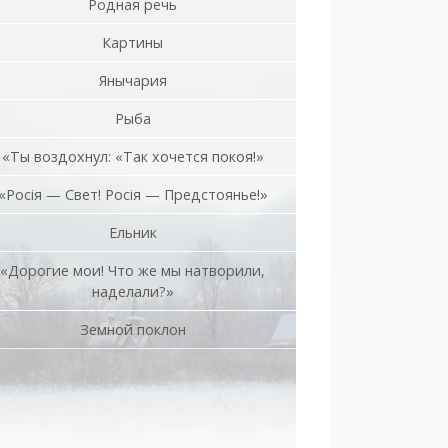
Родная речь
Картины
Янычария
Рыба
«Ты воздохнул: «Так хочется покоя!»
«Росiя — Свет! Росiя — Предстоянье!»
Ельник
«Дорогие мои! Что же мы натворили,
наделали?»
Земной поклон