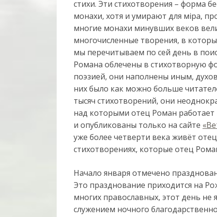
стихи. Эти стихотворения – форма б
монахи, хотя и умирают для мiра, п
многие монахи минувших веков вели
многочисленные творения, в котор
мы перечитываем по сей день в пои
Романа облечены в стихотворную фор
поэзией, они наполнены иным, духов
них было как можно больше читател
тысяч стихотворений, они неоднокра
над которыми отец Роман работает п
и опубликованы только на сайте
«Ве
уже более четверти века живёт отец
стихотворениях, которые отец Роман
Начало января отмечено празднован
Это празднование приходится на Рожд
многих православных, этот день не 
служением ночного благодарственно