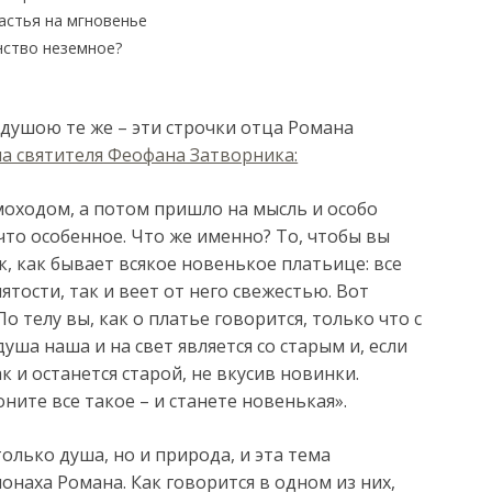
астья на мгновенье
нство неземное?
ы душою те же – эти строчки отца Романа
ма святителя Феофана Затворника:
моходом, а потом пришло на мысль и особо
что особенное. Что же именно? То, чтобы вы
к, как бывает всякое новенькое платьице: все
ятости, так и веет от него свежестью. Вот
 телу вы, как о платье говорится, только что с
уша наша и на свет является со старым и, если
ак и останется старой, не вкусив новинки.
оните все такое – и станете новенькая».
олько душа, но и природа, и эта тема
онаха Романа. Как говорится в одном из них,