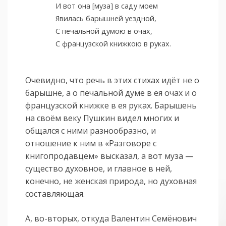
И вот она [муза] в саду моем
Явилась барышней уездной,
С печальной думою в очах,
С французской книжкою в руках.
Очевидно, что речь в этих стихах идёт не о
барышне, а о печальной думе в ея очах и о
французской книжке в ея руках. Барышень
на своём веку Пушкин видел многих и
общался с ними разнообразно, и
отношение к ним в «Разговоре с
книгопродавцем» высказал, а вот муза —
существо духовное, и главное в ней,
конечно, не женская природа, но духовная
составляющая.
А, во-вторых, откуда Валентин Семёнович