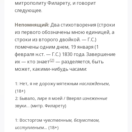
митрополиту Филарету, и говорит
следующее.
Непомнящий:
Два стихотворения (строки
из первого обозначены мною единицей, а
строки из второго двойкой. — Г.С.)
помечены одним днем, 19 января (1
февраля н.ст. — Г.С.) 1830 года. Завершение
[2]
их — кто знает
— разделяется, быть
может, какими-нибудь часами:
1: Нет, я не дорожу мятежным
наслажденьем
,
(18+)
2: Бывало, лире я моей / Вверял
изнеженные
звуки… (митр. Филарету)
1: Восторгом
чувственным, безумством,
исступленьем…
(18+)