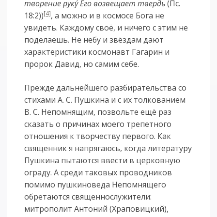
творение руку
Его возвещает твердь
(Пс.
[4]
18:2))
, а можно и в космосе Бога не
увидеть. Каждому своё, и ничего с этим не
поделаешь. Не небу и звёздам дают
характеристики космонавт Гагарин и
пророк Давид, но самим себе.
Прежде дальнейшего разбирательства со
стихами А. С. Пушкина и с их толкованием
В. С. Непомнящим, позвольте ещё раз
сказать о причинах моего трепетного
отношения к творчеству первого. Как
священник я напрягаюсь, когда литературу
Пушкина пытаются ввести в церковную
ограду. А среди таковых проводников
помимо пушкиноведа Непомнящего
обретаются священнослужители:
митрополит Антоний (Храповицкий),