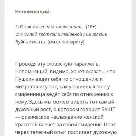
Непомнящий:
1: О как милее
ты, смиренница…
(18+)
2: И силой
кроткой и любовной / Смиряешь
буйные мечты. (митр. Филарету)
Проводя эту словесную параллель,
Непомнящий, видимо, хочет сказать, что
Пушкин ведёт себя по отношению к
митрополиту так, как угодившая поэту
смиренница ведёт себя по отношению к
нему. Здесь мы можем видеть тот самый
духовный рост, о котором говорит БеШТ
— физическое наслаждение женской
col
красотой влечёт за собой смирение. Поэт
0
через телесный опыт постигает духовную