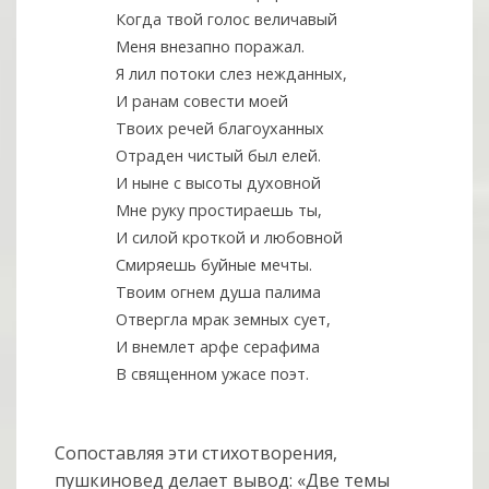
Когда твой голос величавый
Меня внезапно поражал.
Я лил потоки слез нежданных,
И ранам совести моей
Твоих речей благоуханных
Отраден чистый был елей.
И ныне с высоты духовной
Мне руку простираешь ты,
И силой кроткой и любовной
Смиряешь буйные мечты.
Твоим огнем душа палима
Отвергла мрак земных сует,
И внемлет арфе серафима
В священном ужасе поэт.
Сопоставляя эти стихотворения,
пушкиновед делает вывод: «Две темы