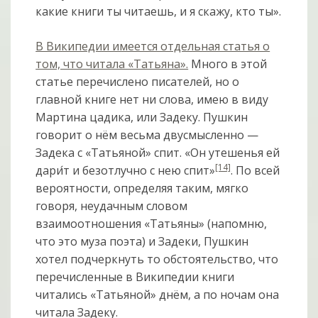
какие книги ты читаешь, и я скажу, кто ты».
В Википедии имеется отдельная статья о
том, что читала «Татьяна».
Много в этой
статье перечислено писателей, но о
главной книге нет ни слова, имею в виду
Мартина цадика, или Задеку. Пушкин
говорит о нём весьма двусмысленно —
Задека с «Татьяной» спит. «Он утешенья ей
[14]
дари
т и безотлучно с нею спит»
. По всей
вероятности, определяя таким, мягко
говоря, неудачным словом
взаимоотношения «Татьяны» (напомню,
что это муза поэта) и Задеки, Пушкин
хотел подчеркнуть то обстоятельство, что
перечисленные в Википедии книги
читались «Татьяной» днём, а по ночам она
читала Задеку.