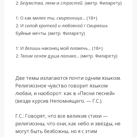
2:
Безумства,
лени и
страстей.
(митр. Филарету)
1: О как милее
ты, смиренница…
(18+)
2: И силой
кроткой и любовной
/
Смиряешь
буйные мечты. (митр. Филарету)
1: И
делишь
наконец мой
пламень…
(18+)
2:
Твоим огнем
душа
палима…
(митр. Филарету)
Две темы излагаются почти одним языком.
Религиозное чувство говорит языком
любви, и наоборот: как в «Песни песней»
(везде курсив Непомнящего. — Г.С.).
Г.С.: Говорят, что все великие стихи —
религиозны, что они, как небо и звёзды, не
могут быть безбожны, но я с этим