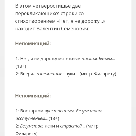
В этом четверостишье две
перекликающихся строки со
стихотворением «Нет, я не дорожу…»
находит Валентин Семёнович:
Непомнящий:
1: Нет, я не дорожу мятежным
наслажденьем…
(18+)
2: Вверял
изнеженные
звуки… (митр. Филарету)
Непомнящий:
1: Восторгом
чувственным, безумством,
исступленьем…
(18+)
2:
Безумства,
лени и
страстей…
(митр.
Филарету)