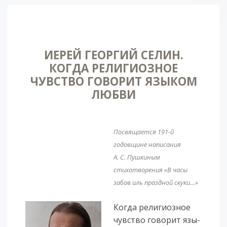
ИЕРЕЙ ГЕОРГИЙ СЕЛИН.
КОГДА РЕЛИГИОЗНОЕ
ЧУВСТВО ГОВОРИТ ЯЗЫКОМ
ЛЮБВИ
Посвящается 191-й
годовщине написания
А. С. Пушкиным
стихотворения «В часы
забав иль праздной скуки…»
Ко­гда ре­ли­ги­оз­ное
чувст­во го­во­рит язы­