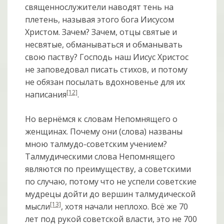
священнослужители наводят тень на
плетень, называя этого бога Иисусом
Христом. Зачем? Зачем, отцы святые и
несвятые, обманываться и обманывать
свою паству? Господь наш Иисус Христос
не заповедовал писать стихов, и потому
не обязан посылать вдохновенье для их
[12]
написания
.
Но вернёмся к словам Непомнящего о
женщинах. Почему они (слова) названы
мною талмудо-советским учением?
Талмудическими слова Непомнящего
являются по преимуществу, а советскими
по случаю, потому что не успели советские
мудрецы дойти до вершин талмудической
[13]
мысли
, хотя начали неплохо. Всё же 70
лет под рукой советской власти, это не 700