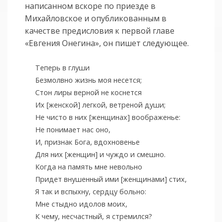
написанном вскоре по приезде в
Михайловское и опубликованным в
качестве предисловия к первой главе
«Евгения Онегина», он пишет следующее.
Теперь в глуши
Безмолвно жизнь моя несется;
Стон лиры верной не коснется
Их [женской] легкой, ветреной души;
Не чисто в них [женщинах] воображенье:
Не понимает нас оно,
И, признак Бога, вдохновенье
Для них [женщин] и чуждо и смешно.
Когда на память мне невольно
Придет внушенный ими [женщинами] стих,
Я так и вспыхну, сердцу больно:
Мне стыдно идолов моих,
К чему, несчастный, я стремился?