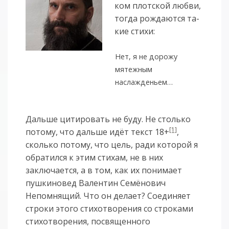
ком плотс­кой люб­ви,
то­гда рож­да­ют­ся та­
кие сти­хи:
Нет, я не дорожу
мятежным
наслажденьем…
Даль­ше ци­ти­ро­вать не бу­ду. Не столь­ко
[1]
по­то­му, что даль­ше идёт текст 18+
,
сколь­ко по­то­му, что цель, ра­ди ко­то­рой я
об­ра­тил­ся к этим сти­хам, не в них
заключается, а в том, как их понимает
пушкиновед Валентин Семёнович
Непомнящий. Что он делает? Соединяет
строки этого стихотворения со строками
стихотворения, посвященного