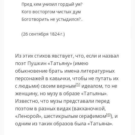
Пред кем унизил гордый ум?
Кого восторгом чистых дум
Боготворить не устыдился?..
(26 сентября 1824 г.)
Из этих стихов явствует, что, если и назвал
поэт Пушкин «Татьяну» (имею
обыкновение брать имена литературных
персонажей в кавычки, чтобы не путать их
[5]
с людьми) своим верным
идеалом, то не
женщину, но музу в образе «Татьяны».
Известно, что музы представали перед
поэтом в разных видах (вакханочкой,
[6]
«Ленорой», шестикрылым серафимом
), и
одним из таких образов была «Татьяна».