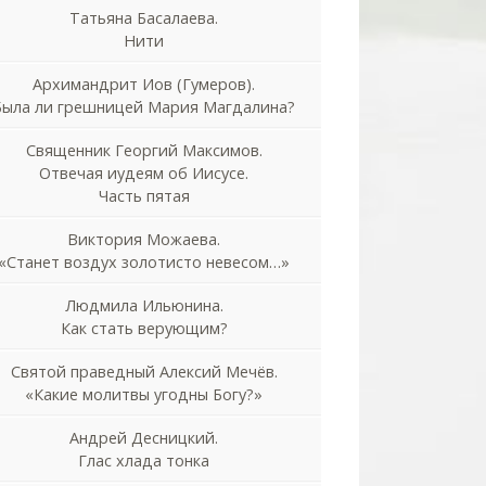
Татьяна Басалаева.
Нити
Архимандрит Иов (Гумеров).
Была ли грешницей Мария Магдалина?
Священник Георгий Максимов.
Отвечая иудеям об Иисусе.
Часть пятая
Виктория Можаева.
«Станет воздух золотисто невесом…»
Людмила Ильюнина.
Как стать верующим?
Святой праведный Алексий Мечёв.
«Какие молитвы угодны Богу?»
Андрей Десницкий.
Глас хлада тонка