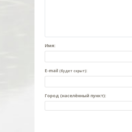
Имя:
E-mail
:
(будет скрыт)
Город (населённый пункт):