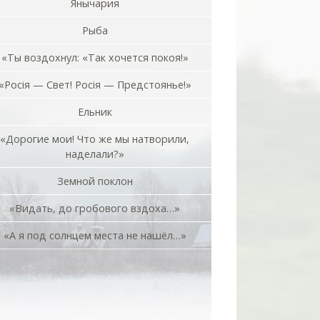
Янычария
Рыба
«Ты воздохнул: «Так хочется покоя!»
«Росiя — Свет! Росiя — Предстоянье!»
Ельник
«Дорогие мои! Что же мы натворили,
наделали?»
Земной поклон
«Видать, до гробового вздоха…»
«А я под солнцем места не нашёл…»