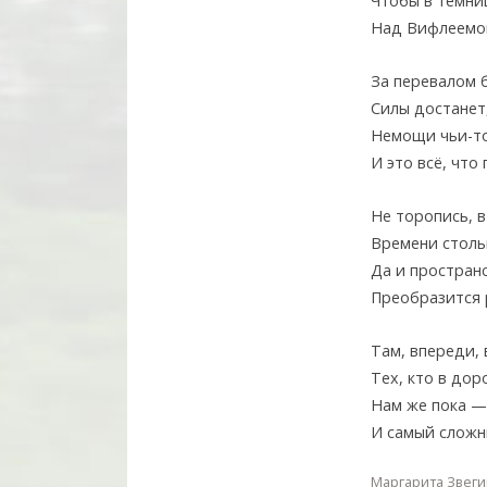
Чтобы в темниц
Над Вифлеемом
За перевалом б
Силы достанет,
Немощи чьи-то
И это всё, что
Не торопись, в
Времени стольк
Да и простран
Преобразится р
Там, впереди, 
Тех, кто в дор
Нам же пока — 
И самый сложн
Маргарита Звег