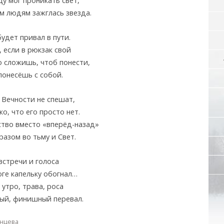
у мог проникать свет,
 людям зажглась звезда.
удет привал в пути.
 если в рюкзак свой
 сложишь, чтоб понести,
 понесёшь с собой.
 Вечности не спешат,
о, что его просто нет.
ство вместо «вперёд-назад»
азом во тьму и Свет.
встречи и голоса
оге капельку обогнал…
утро, трава, роса
ый, финишный перевал.
инцева