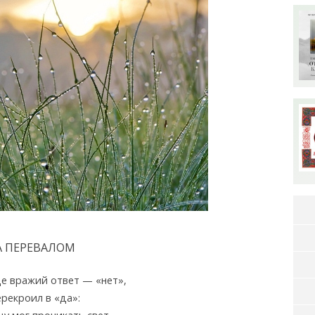
А ПЕРЕВАЛОМ
е вражий ответ — «нет»,
рекроил в «да»: