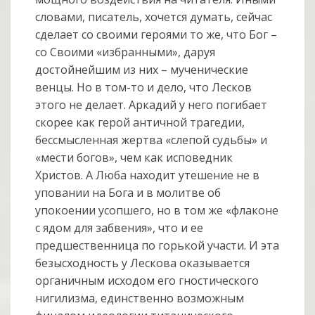
словами, писатель, хочется думать, сейчас
сделает со своими героями то же, что Бог –
со Своими «избранными», даруя
достойнейшим из них – мученические
венцы. Но в том-то и дело, что Лесков
этого не делает. Аркадий у него погибает
скорее как герой античной трагедии,
бессмысленная жертва «слепой судьбы» и
«мести богов», чем как исповедник
Христов. А Люба находит утешение не в
уповании на Бога и в молитве об
упокоении усопшего, но в том же «флаконе
с ядом для забвения», что и ее
предшественница по горькой участи. И эта
безысходность у Лескова оказывается
органичным исходом его гностического
нигилизма, единственно возможным