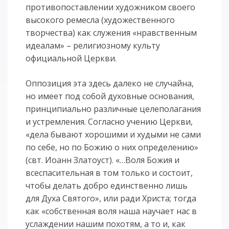
противопоставлении художником своего
высокого ремесла (художественного
творчества) как служения «нравственным
идеалам» – религиозному культу
официальной Церкви.
Оппозиция эта здесь далеко не случайна,
но имеет под собой духовные основания,
принципиально различные целеполагания
и устремления. Согласно учению Церкви,
«дела бывают хорошими и худыми не сами
по себе, но по Божию о них определению»
(свт. Иоанн Златоуст). «…Воля Божия и
всеспасительная в том только и состоит,
чтобы делать добро единственно лишь
для Духа Святого», или ради Христа; тогда
как «собственная воля наша научает нас в
услаждении нашим похотям, а то и, как