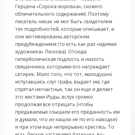
Герцена «Сорока-воровка», схожего
обличительного содержания). Поэтому
писатель никак не мог быть свидетелем
тех подробностей, которые описывает, и
они мотивированы авторским
предубеждением (то есть как раз «идеями
художника» Лескова). Отсюда
гиперболическая подлость и низость
священника, которыми его награждает
сатирик. Мало того, что тот, малодушно
испугавшись слуг графа, выдает им, где
спрятал несчастных, так он еще и делает
это жестами Иуды, вслух громко
продолжая все отрицать (чтобы
предаваемые слышали его преданность им
и думали, что их нашли не по его наводке)
и при этом еще непрерывно крестясь. То
есть Лесков заставляет батюшку, во-