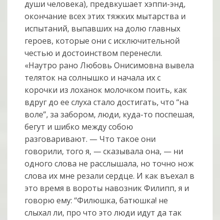
души человека), предвкушает хэппи-энд,
окончание всех этих тяжких мытарства и
испытаний, выпавших на долю главных
героев, которые они с исключительной
честью и достоинством перенесли.
«Наутро рано Любовь Онисимовна вывела
теляток на солнышко и начала их с
корочки из лоханок молочком поить, как
вдруг до ее слуха стало достигать, что “на
воле”, за забором, люди, куда-то поспешая,
бегут и шибко между собою
разговаривают. — Что такое они
говорили, того я, — сказывала она, — ни
одного слова не расслышала, но точно нож
слова их мне резали сердце. И как въехал в
это время в вороты навозник Филипп, я и
говорю ему: “Филюшка, батюшка! не
слыхал ли, про что это люди идут да так