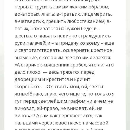
первых, трусить самым жалким образом;
во-вторых, лгать; в-третьих, лицемерить,
в-четвертых, грешить любостяжанием; в-
пятых, наживаться на чужой беде; в-
шестых, отдавать невинно страждущих в
руки палачей; и – в придачу ко всему – еще
и святотатствовать, осквернять крестное
знамение, с которым все это им делается.
«А старичок-священник сробел, что ли, что
дело плохо, — весь трясется перед
дворецким и крестится и кричит
скоренько: — Ох, светы мои, ой, светы
ясные! Знаю, знаю, чего ищете, но только я
тут перед светлейшим графом ни в чем не
виноват, ей-право, не виноват, ей, не
виноват! А сам как перекрестится, так
пальцами через левое плечо на часовой
футляр кажет, где я заперта. <…> А поп