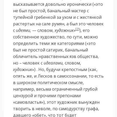
высказывается довольно иронически («это
не был простой, банальный мастер с
тупейной гребенкой за ухом и с жестянкой
растертых на сале румян, а был это человек
[2]
с
идеями,
— словом,
художник»
), его
собственное художество, по сути, можно
определить теми же категориями («это
был не простой сатирик, банальный
обличитель нравственных язв общества,
но – человек с
идеалами,
словом,
художник
») . Но, будучи крепостным (как,
опять же, и Лесков в самосознании, то есть
в широком политическом смысле,
например, весьма ограниченный грубой
цензурой и прочими препонами
«самовластья»), этот художник вынужден
творить в неволе, по самодурству графа,
давшего «обет», что тот будет