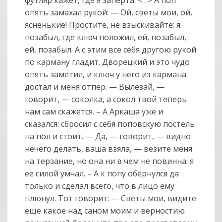
опять замахал рукой: — Ой, светы мои, ой,
ясненькие! Простите, не взыскивайте: я
позабыл, где ключ положил, ей, позабыл,
ей, позабыл. А с этим все себя другою рукой
по карману гладит. Дворецкий и это чудо
опять заметил, и ключ у него из кармана
достал и меня отпер. — Вылезай, —
говорит, — соколка, а сокол твой теперь
нам сам скажется. – А Аркаша уже и
сказался: сбросил с себя поповскую постель
на пол и стоит. — Да, — говорит, — видно
нечего делать, ваша взяла, — везите меня
на терзание, но она ни в чем не повинна: я
ее силой умчал. – А к попу обернулся да
только и сделал всего, что в лицо ему
плюнул. Тот говорит: — Светы мои, видите
еще какое над саном моим и верностию