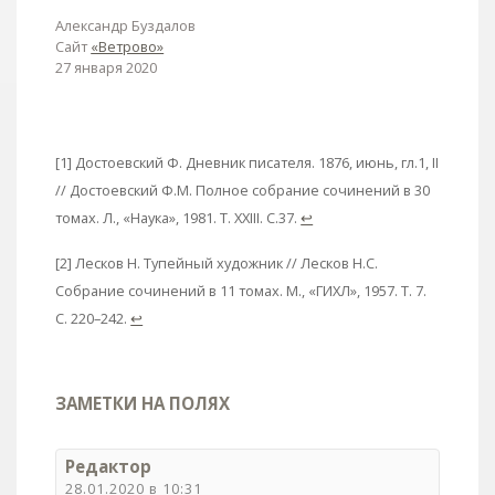
Александр Буздалов
Сайт
«Ветрово»
27 января 2020
[1] Достоевский Ф. Дневник писателя. 1876, июнь, гл.1, II
// Достоевский Ф.М. Полное собрание сочинений в 30
томах. Л., «Наука», 1981. Т. XXIII. С.37.
↩
[2] Лесков Н. Тупейный художник // Лесков Н.С.
Собрание сочинений в 11 томах. М., «ГИХЛ», 1957. Т. 7.
С. 220–242.
↩
ЗАМЕТКИ НА ПОЛЯХ
Редактор
28.01.2020 в 10:31