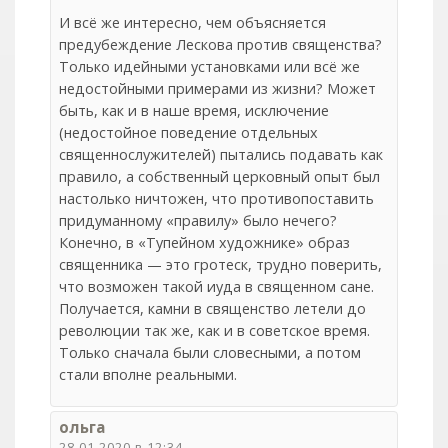
И всё же интересно, чем объясняется
предубеждение Лескова против священства?
Только идейными установками или всё же
недостойными примерами из жизни? Может
быть, как и в наше время, исключение
(недостойное поведение отдельных
священнослужителей) пытались подавать как
правило, а собственный церковный опыт был
настолько ничтожен, что противопоставить
придуманному «правилу» было нечего?
Конечно, в «Тупейном художнике» образ
священника — это гротеск, трудно поверить,
что возможен такой иуда в священном сане.
Получается, камни в священство летели до
революции так же, как и в советское время.
Только сначала были словесными, а потом
стали вполне реальными.
ольга
28.01.2020 в 12:34