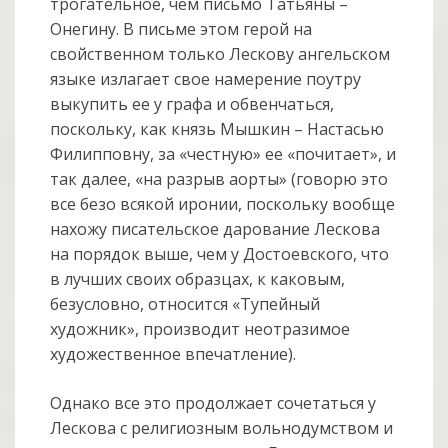
трогательное, чем письмо Татьяны –
Онегину. В письме этом герой на
свойственном только Лескову ангельском
языке излагает свое намерение поутру
выкупить ее у графа и обвенчаться,
поскольку, как князь Мышкин – Настасью
Филипповну, за «честную» ее «почитает», и
так далее, «на разрыв аорты» (говорю это
все безо всякой иронии, поскольку вообще
нахожу писательское дарование Лескова
на порядок выше, чем у Достоевского, что
в лучших своих образцах, к каковым,
безусловно, относится «Тупейный
художник», производит неотразимое
художественное впечатление).
Однако все это продолжает сочетаться у
Лескова с религиозным вольнодумством и