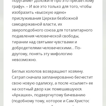
поругание? Доложите про это пресветлому
графу». – И все это только для того, чтобы
изобразить «высокую идею»
прислуживания Церкви безбожной
самодержавной власти, их
звероподобного союза для тоталитарного
подавления человеческой свободы,
тирании над святыми чувствами и
добродетелями человеческими… По-
другому, понять эту мифологию
невозможно.
Беглых холопов возвращают хозяину.
Сатрап сначала запланированно бесчестит
свою новую одалиску, а после «ссылает» ее
на скотный двор как помешавшуюся.
«Аркашке», подвергнутому бичеванию
(подобному тому, которое и Сам Христос