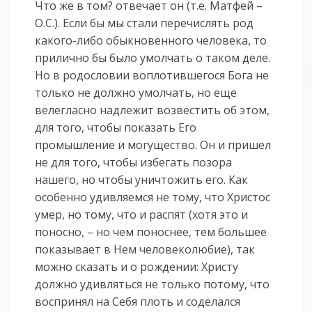
Что же в том? отвечает он (т.е. Матфей –
О.С.). Если бы мы стали перечислять род
какого-либо обыкновен­ного человека, то
прилично бы было умолчать о таком деле.
Но в родословии воплотив­шегося Бога не
только не должно умолчать, но еще
велегласно надлежит возвестить об этом,
для того, чтобы показать Его
промышление и могуще­с­т­во. Он и пришел
не для того, чтобы избегать позора
нашего, но чтобы уничтожить его. Как
особен­но удивля­емся не тому, что Христос
умер, но тому, что и распят (хотя это и
поносно, – но чем поноснее, тем большее
показывает в Нем человеколюбие), так
можно сказать и о рождении: Христу
должно удивляться не только потому, что
воспринял на Себя плоть и соделал­ся