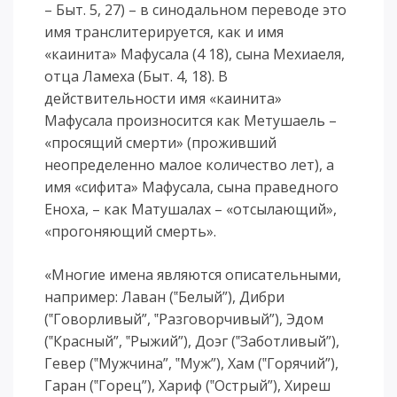
– Быт. 5, 27) – в синодальном переводе это
имя транслитерируется, как и имя
«каинита» Мафусала (4 18), сына Мехиаеля,
отца Ламеха (Быт. 4, 18). В
действительности имя «каинита»
Мафусала произносится как Метушаель –
«просящий смерти» (проживший
неопределенно малое количество лет), а
имя «сифита» Мафусала, сына праведного
Еноха, – как Матушалах – «отсылающий»,
«прогоняющий смерть».
«Многие имена являются описательными,
например: Лаван (‟Белый”), Дибри
(‟Говорливый”, ‟Разговорчивый”), Эдом
(‟Красный”, ‟Рыжий”), Доэг (‟Заботливый”),
Гевер (‟Мужчина”, ‟Муж”), Хам (‟Горячий”),
Гаран (‟Горец”), Хариф (‟Острый”), Хиреш