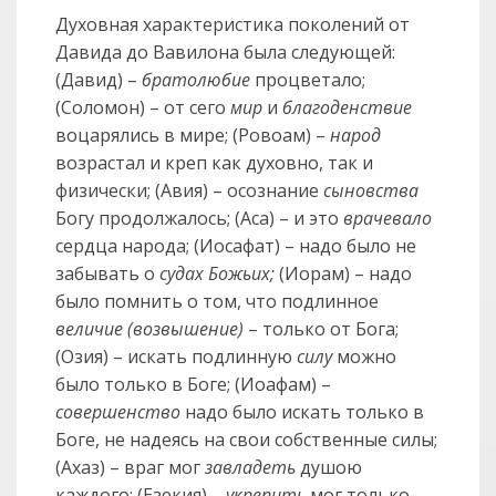
Духовная характеристика поколений от
Давида до Вавилона была следующей:
(Давид) –
братолюбие
процветало;
(Соломон) – от сего
мир
и
благоденствие
воцарялись в мире; (Ровоам) –
народ
возрастал и креп как духовно, так и
физически; (Авия) – осознание
сыновства
Богу продолжалось; (Аса) – и это
врачевало
сердца народа; (Иосафат) – надо было не
забывать о
судах Божьих;
(Иорам) – надо
было помнить о том, что подлинное
величие (возвышение)
– только от Бога;
(Озия) – искать подлинную
силу
можно
было только в Боге; (Иоафам) –
совершенство
надо было искать только в
Боге, не надеясь на свои собственные силы;
(Ахаз) – враг мог
завладеть
душою
каждого; (Езекия) –
укрепить
мог только