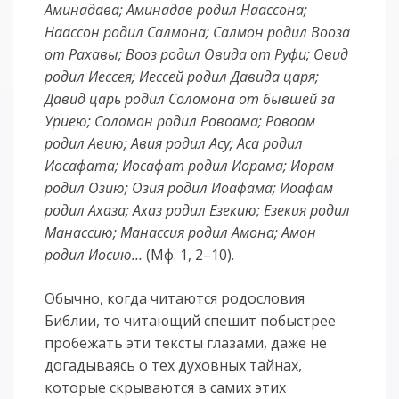
Аминадава; Аминадав родил Наассона;
Наассон родил Салмона; Салмон родил Вооза
от Рахавы; Вооз родил Овида от Руфи; Овид
родил Иессея; Иессей родил Давида царя;
Давид царь родил Соломона от бывшей за
Уриею; Соломон родил Ровоама; Ровоам
родил Авию; Авия родил Асу; Аса родил
Иосафата; Иосафат родил Иорама; Иорам
родил Озию; Озия родил Иоафама; Иоафам
родил Ахаза; Ахаз родил Езекию; Езекия родил
Манассию; Манассия родил Амона; Амон
родил Иосию…
(Мф. 1, 2–10).
Обычно, когда читаются родословия
Библии, то читающий спешит побыстрее
пробежать эти тексты глазами, даже не
догадываясь о тех духовных тайнах,
которые скрываются в самих этих