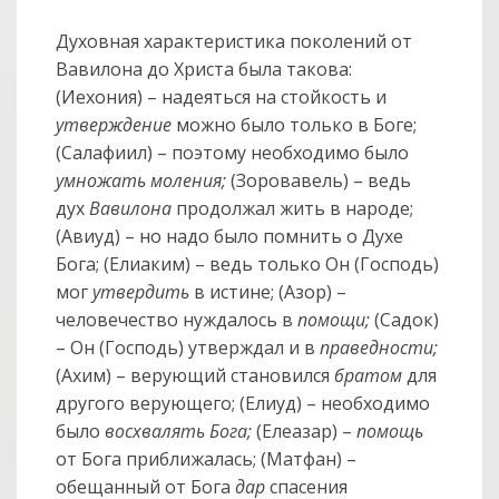
Духовная характеристика поколений от
Вавилона до Христа была такова:
(Иехония) – надеяться на стойкость и
утверждение
можно было только в Боге;
(Салафиил) – поэтому необходимо было
умножать моления;
(Зоровавель) – ведь
дух
Вавилона
продолжал жить в народе;
(Авиуд) – но надо было помнить о Духе
Бога; (Елиаким) – ведь только Он (Господь)
мог
утвердить
в истине; (Азор) –
человечество нуждалось в
помощи;
(Садок)
– Он (Господь) утверждал и в
праведности;
(Ахим) – верующий становился
братом
для
другого верующего; (Елиуд) – необходимо
было
восхвалять Бога;
(Елеазар) –
помощь
col
от Бога приближалась; (Матфан) –
0
обещанный от Бога
дар
спасения