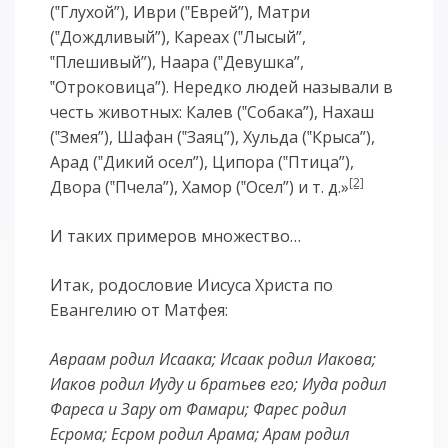
(‟Глухой”), Иври (‟Еврей”), Матри
(‟Дождливый”), Кареах (‟Лысый”,
‟Плешивый”), Наара (‟Девушка”,
‟Отроковица”). Нередко людей называли в
честь животных: Калев (‟Собака”), Нахаш
(‟Змея”), Шафан (‟Заяц”), Хульда (‟Крыса”),
Арад (‟Дикий осел”), Ципора (‟Птица”),
[2]
Двора (‟Пчела”), Хамор (‟Осел”) и т. д.»
И таких примеров множество…
Итак, родословие Иисуса Христа по
Евангелию от Матфея:
Авраам родил Исаака; Исаак родил Иакова;
Иаков родил Иуду и братьев его; Иуда родил
Фареса и Зару от Фамари; Фарес родил
Есрома; Есром родил Арама; Арам родил