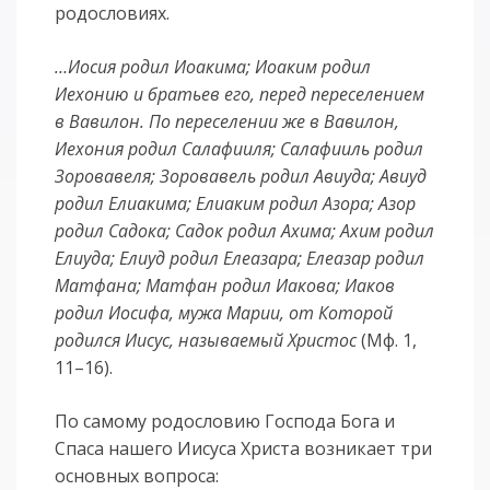
родословиях.
…Иосия родил Иоакима; Иоаким родил
Иехонию и братьев его, перед переселением
в Вавилон. По переселении же в Вавилон,
Иехония родил Салафииля; Салафииль родил
Зоровавеля; Зоровавель родил Авиуда; Авиуд
родил Елиакима; Елиаким родил Азора; Азор
родил Садока; Садок родил Ахима; Ахим родил
Елиуда; Елиуд родил Елеазара; Елеазар родил
Матфана; Матфан родил Иакова; Иаков
родил Иосифа, мужа Марии, от Которой
родился Иисус, называемый Христос
(Мф. 1,
11–16).
По самому родословию Господа Бога и
Спаса нашего Иисуса Христа возникает три
основных вопроса: