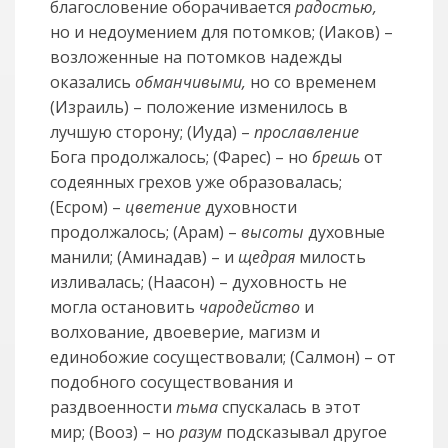
благословение оборачивается
радостью,
но и недоумением для потомков; (Иаков) –
возложенные на потомков надежды
оказались
обманчивыми,
но со временем
(Израиль) – положение изменилось в
лучшую сторону; (Иуда) –
прославление
Бога продолжалось; (Фарес) – но
брешь
от
содеянных грехов уже образовалась;
(Есром) –
цветение
духовности
продолжалось; (Арам) –
высоты
духовные
манили; (Аминадав) – и
щедрая
милость
изливалась; (Наасон) – духовность не
могла остановить
чародейство
и
волхование, двоеверие, магизм и
единобожие сосуществовали; (Салмон) – от
подобного сосуществования и
раздвоенности
тьма
спускалась в этот
мир; (Вооз) – но
разум
подсказывал другое