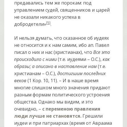
предавались тем же порокам: под
управлением судей, священников и царей
не оказали никакого успеха в
[5]
добродетели»
.
И нельзя думать, что сказанное об иудеях
не относится и к нам самим, ибо ап. Павел
писал о них и нас (христианах), что
Все это
происходило с ними
(т.е. иудеями – О.С.),
как
образы; а описано в наставление нам
(т.е.
христианам – О.С.),
достигшим последних
веков
(1 Кор. 10, 11). – И в наше время
многие слишком много значения придают
разным формам политического устроения
общества. Однако мы видим, и это
очевидно, –
с переменою правления
люди лучше не становятся.
Грешили
иудеи и при патриархах (время от Авраама