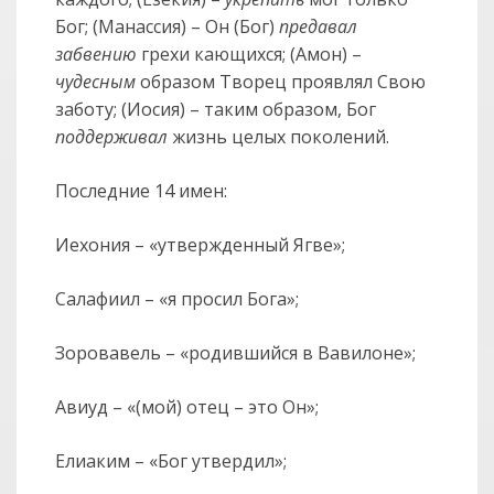
Бог; (Манассия) – Он (Бог)
предавал
забвению
грехи кающихся; (Амон) –
чудесным
образом Творец проявлял Свою
заботу; (Иосия) – таким образом, Бог
поддерживал
жизнь целых поколений.
Последние 14 имен:
Иехония – «утвержденный Ягве»;
Салафиил – «я просил Бога»;
Зоровавель – «родившийся в Вавилоне»;
Авиуд – «(мой) отец – это Он»;
Елиаким – «Бог утвердил»;