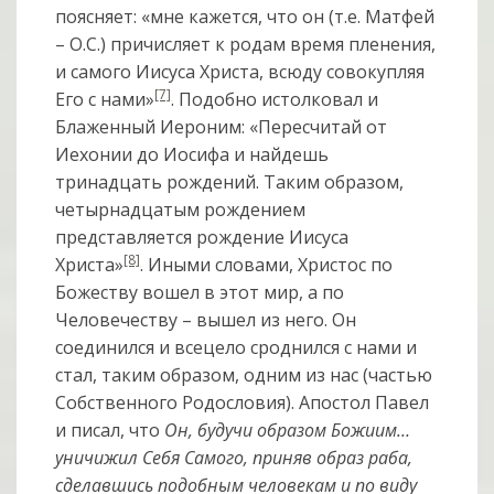
поясняет: «мне кажется, что он (т.е. Матфей
– О.С.) причисляет к родам время пленения,
и самого Иисуса Христа, всюду совокупляя
[7]
Его с нами»
. Подобно истолковал и
Блаженный Иероним: «Пересчитай от
Иехонии до Иосифа и найдешь
тринадцать рождений. Таким образом,
четырнадцатым рождением
представляется рождение Иисуса
[8]
Христа»
. Иными словами, Христос по
Божеству вошел в этот мир, а по
Человечеству – вышел из него. Он
соединился и всецело сроднился с нами и
стал, таким образом, одним из нас (частью
Собственного Родословия). Апостол Павел
и писал, что
Он, будучи образом Божиим…
уничижил Себя Самого, приняв образ раба,
сделавшись подобным человекам и по виду