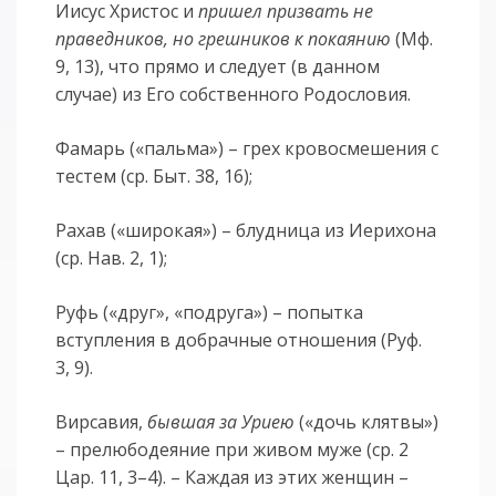
Иисус Христос и
пришел призвать не
праведников, но грешников к покаянию
(Мф.
9, 13), что прямо и следует (в данном
случае) из Его собственного Родословия.
Фамарь («пальма») – грех кровосмешения с
тестем (ср. Быт. 38, 16);
Рахав («широкая») – блудница из Иерихона
(ср. Нав. 2, 1);
Руфь («друг», «подруга») – попытка
вступления в добрачные отношения (Руф.
3, 9).
Вирсавия,
бывшая за Уриею
(«дочь клятвы»)
– прелюбодеяние при живом муже (ср. 2
Цар. 11, 3–4). – Каждая из этих женщин –