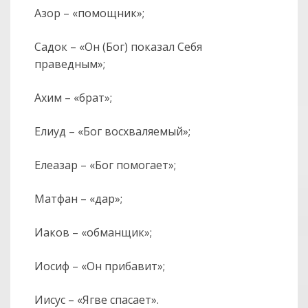
Азор – «помощник»;
Садок – «Он (Бог) показал Себя
праведным»;
Ахим – «брат»;
Елиуд – «Бог восхваляемый»;
Елеазар – «Бог помогает»;
Матфан – «дар»;
Иаков – «обманщик»;
Иосиф – «Он прибавит»;
Иисус – «Ягве спасает».