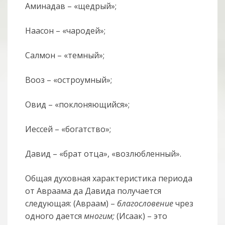
Аминадав – «щедрый»;
Наасон – «чародей»;
Салмон – «темный»;
Вооз – «остроумный»;
Овид – «поклоняющийся»;
Иессей – «богатство»;
Давид – «брат отца», «возлюбленный».
Общая духовная характеристика периода
от Авраама да Давида получается
следующая: (Авраам) –
благословение
чрез
одного дается
многим;
(Исаак) – это