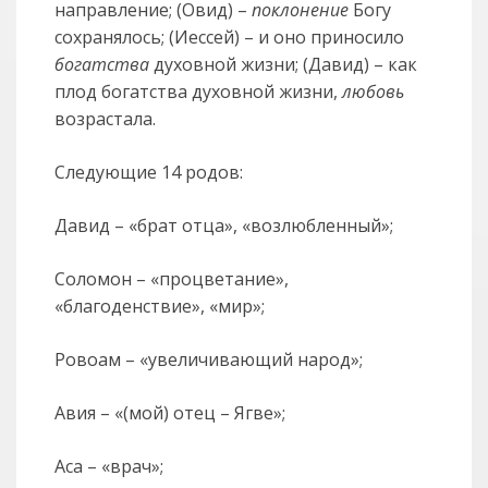
направление; (Овид) –
поклонение
Богу
сохранялось; (Иессей) – и оно приносило
богатства
духовной жизни; (Давид) – как
плод богатства духовной жизни,
любовь
возрастала.
Следующие 14 родов:
Давид – «брат отца», «возлюбленный»;
Соломон – «процветание»,
«благоденствие», «мир»;
Ровоам – «увеличивающий народ»;
Авия – «(мой) отец – Ягве»;
Аса – «врач»;