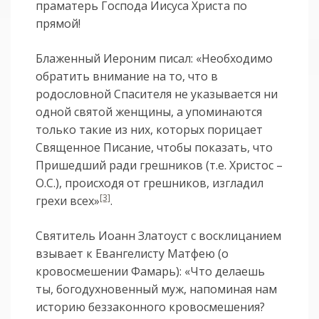
праматерь Господа Иисуса Христа по
прямой!
Блаженный Иероним писал: «Необходимо
обратить внимание на то, что в
родословной Спасителя не указывается ни
одной святой женщины, а упоминаются
только такие из них, которых порицает
Священное Писание, чтобы показать, что
Пришедший ради грешников (т.е. Христос –
О.С.), происходя от грешников, изгладил
[3]
грехи всех»
.
Святитель Иоанн Златоуст с восклицанием
взывает к Евангелисту Матфею (о
кровосмешении Фамарь): «Что делаешь
ты, богодухновен­ный муж, напоминая нам
историю беззакон­ного кровосмешения?