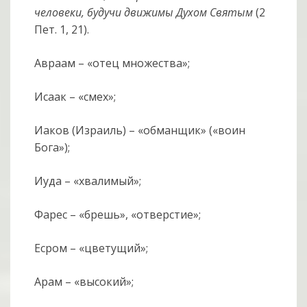
человеки, будучи движимы Духом Святым
(2
Пет. 1, 21).
Авраам – «отец множества»;
Исаак – «смех»;
Иаков (Израиль) – «обманщик» («воин
Бога»);
Иуда – «хвалимый»;
Фарес – «брешь», «отверстие»;
Есром – «цветущий»;
Арам – «высокий»;