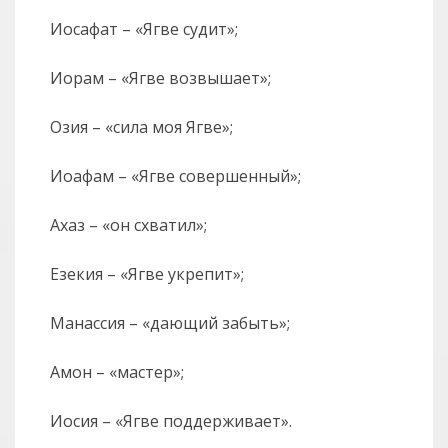
Иосафат – «Ягве судит»;
Иорам – «Ягве возвышает»;
Озия – «сила моя Ягве»;
Иоафам – «Ягве совершенный»;
Ахаз – «он схватил»;
Езекия – «Ягве укрепит»;
Манассия – «дающий забыть»;
Амон – «мастер»;
Иосия – «Ягве поддерживает».