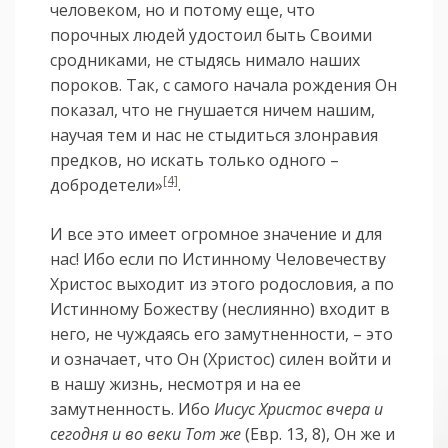
человеком, но и потому еще, что
порочных людей удосто­ил быть Сво­ими
сродниками, не стыдясь нимало наших
пороков. Так, с самого начала рождения Он
показал, что не гнушает­ся ничем нашим,
научая тем и нас не стыдиться злонравия
предков, но искать только одного –
[4]
добродетели»
.
И все это имеет огромное значение и для
нас! Ибо если по Истинному Человечеству
Христос выходит из этого родословия, а по
Истинному Божеству (неслиянно) входит в
него, не чуждаясь его замутненности, – это
и означает, что Он (Христос) силен войти и
в нашу жизнь, несмотря и на ее
замутненность. Ибо
Иисус Христос вчера и
сегодня и во веки Тот же
(Евр. 13, 8), Он же и