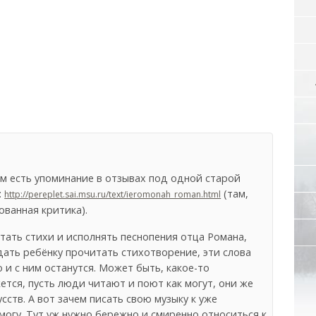
ём есть упоминание в отзывах под одной старой
:
(там,
http://pereplet.sai.msu.ru/text/ieromonah_roman.html
ованная критика).
тать стихи и исполнять песнопения отца Романа,
дать ребёнку прочитать стихотворение, эти слова
 и с ним останутся. Может быть, какое-то
ется, пусть люди читают и поют как могут, они же
ств. А вот зачем писать свою музыку к уже
огу. Тут уж нужно бережно и смиренно относиться к