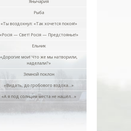
Янычария
Рыба
«Ты воздохнул: «Так хочется покоя!»
«Росiя — Свет! Росiя — Предстоянье!»
Ельник
«Дорогие мои! Что же мы натворили,
наделали?»
Земной поклон
«Видать, до гробового вздоха…»
«А я под солнцем места не нашёл…»