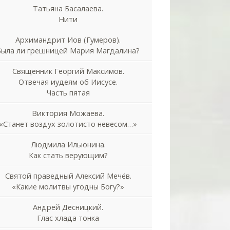
Татьяна Басалаева.
Нити
Архимандрит Иов (Гумеров).
Была ли грешницей Мария Магдалина?
Священник Георгий Максимов.
Отвечая иудеям об Иисусе.
Часть пятая
Виктория Можаева.
«Станет воздух золотисто невесом…»
Людмила Ильюнина.
Как стать верующим?
Святой праведный Алексий Мечёв.
«Какие молитвы угодны Богу?»
Андрей Десницкий.
Глас хлада тонка