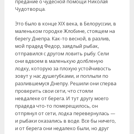
предание о чудесной помощи Николая
Чудотворца.
Это было в конце XIX века, в Белоруссии, в
маленьком городке Жлобине, стоящем на
берегу Днепра. Как-то весной, в разлив,
мой прадед Федор, заядлый рыбак,
отправился с другом ловить рыбу. Сели
они вдвоем в маленькую долбленую
лодку, которую за плохую устойчивость
зовут у нас душегубками, и поплыли по
разлившемуся Днепру. Решили они сперва
проверить свои сети, что стояли
невдалеке от берега. И тут другу моего
прадеда что-то померещилось, он
отпрянул от сети, лодка перевернулась —
и рыбаки оказались в воде. Все бы ничего,
и от берега они недалеко были, но друг