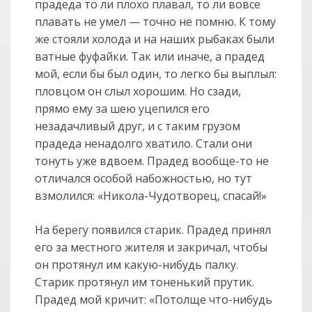
прадеда то ли плохо плавал, то ли вовсе
плавать не умел — точно не помню. К тому
же стояли холода и на наших рыбаках были
ватные фуфайки. Так или иначе, а прадед
мой, если бы был один, то легко бы выплыл:
пловцом он слыл хорошим. Но сзади,
прямо ему за шею уцепился его
незадачливый друг, и с таким грузом
прадеда ненадолго хватило. Стали они
тонуть уже вдвоем. Прадед вообще-то не
отличался особой набожностью, но тут
взмолился: «Никола-Чудотворец, спасай!»
На берегу появился старик. Прадед принял
его за местного жителя и закричал, чтобы
он протянул им какую-нибудь палку.
Старик протянул им тоненький прутик.
Прадед мой кричит: «Потолще что-нибудь