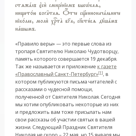
стzжaлъ є3си2 смирeніемъ высHкаz,
нищет0ю бог†таz. Џтче сщ7енноначaльниче
нік0лае, моли2 хrтA бGа, сп7сти1сz душaмъ
нaшымъ.
«Правило веры» — это первые слова из
тропаря Святителю Николаю Чудотворцу,
память которого совершается 19 декабря.
Так же называется и приложение
к газете
[1]
«Православный Санкт-Петербург»
, в
котором публикуются письма читателей с
рассказами о чудесной помощи,
полученной от Святителя Николая. Сегодня
мы хотим опубликовать некоторые из них
и предложить вам тоже присылать нам
свои рассказы об участии святых в вашей
жизни. Следующий Праздник Святителя
Николая не скоро – 22 мая, но 15 января мы