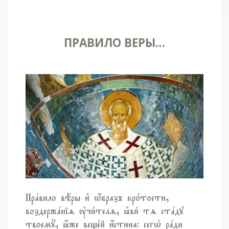
ПРАВИЛО ВЕРЫ…
Прaвило вёры и3 w4бразъ кр0тости,
воздержaніz ўчи1телz, kви1 тz стaду
твоемY, ћже вещeй и4стина: сегw2 рaди