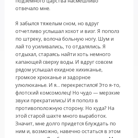
подземного царства насмешливо
отвечало мне.
Я забылся тяжелым сном, но вдруг
отчетливо услышал хохот и визг. Я пополз
по штреку, волоча больную ногу. Шум и
лай то усиливались, то отдалялись. Я
отдыхал, стараясь найти хоть немного
капающей сверху воды. И вдруг совсем
рядом услышал ехидное хихиканье,
громкое хрюканье и задорное
улюлюканье. И я… перекрестился! Это я-то,
флотский комсомолец! Но чудо — мерзкие
звуки прекратились! И я пополз в
противоположную сторону. Но куда? На
этой старой шахте много выработок.
Значит, мне долго придется блуждать по
ним и, возможно, навечно остаться в этом