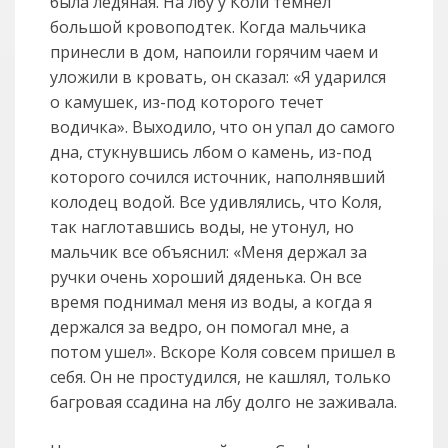
была ледяная. На лбу у Коли темнел
большой кровоподтек. Когда мальчика
принесли в дом, напоили горячим чаем и
уложили в кровать, он сказал: «Я ударился
о камушек, из-под которого течет
водичка». Выходило, что он упал до самого
дна, стукнувшись лбом о камень, из-под
которого сочился источник, наполнявший
колодец водой. Все удивлялись, что Коля,
так наглотавшись воды, не утонул, но
мальчик все объяснил: «Меня держал за
ручки очень хороший дяденька. Он все
время поднимал меня из воды, а когда я
держался за ведро, он помогал мне, а
потом ушел». Вскоре Коля совсем пришел в
себя. Он не простудился, не кашлял, только
багровая ссадина на лбу долго не заживала.