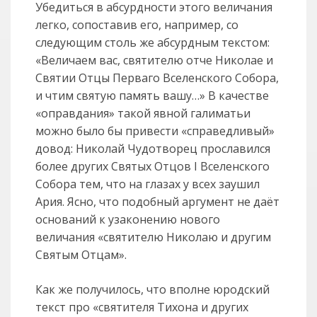
Убедиться в абсурдности этого величания
легко, сопоставив его, например, со
следующим столь же абсурдным текстом:
«Величаем вас, святителю отче Николае и
Святии Отцы Перваго Вселенского Собора,
и чтим святую память вашу…» В качестве
«оправдания» такой явной галиматьи
можно было бы привести «справедливый»
довод: Николай Чудотворец прославился
более других Святых Отцов I Вселенского
Собора тем, что на глазах у всех заушил
Ария. Ясно, что подобный аргумент не даёт
оснований к узаконению нового
величания «святителю Николаю и другим
Святым Отцам».
Как же получилось, что вполне юродский
текст про «святителя Тихона и других