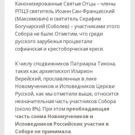
Канонизированные Святые Отцы – члены
РПЦЗ святитель Иоанн Сан-Францисский
(Максимович) и святитель Серафим
Богучарский (Соболев) – участниками этого
Собора не были. Отметим, что среди
русского зарубежья процветали
софианская и крестоборческая ереси.
К числу сподвижников Патриарха Тихона,
таких как архиепископ Иларион
Верейский, прославленных в лике
Новомучеников и Исповедников Церкви
Русской, как мы отметили выше, относится
незначительная часть участников Собора
(около 8%). При этом
преобладающая
часть сонма Новомучеников и
col
Исповедников Российских участия в
0
Соборе не принимала
.