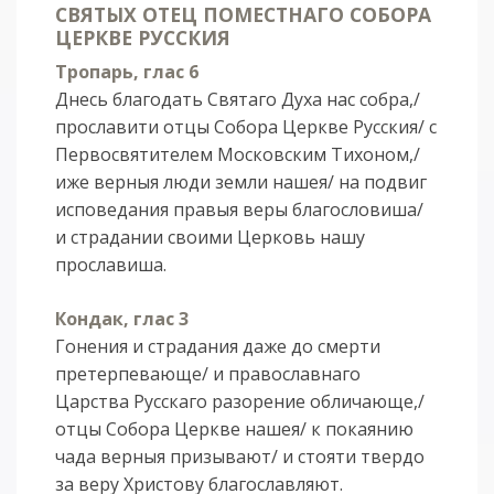
СВЯТЫХ ОТЕЦ ПОМЕСТНАГО СОБОРА
ЦЕРКВЕ РУССКИЯ
Тропарь, глас 6
Днесь благодать Святаго Духа нас собра,/
прославити отцы Собора Церкве Русския/ с
Первосвятителем Московским Тихоном,/
иже верныя люди земли нашея/ на подвиг
исповедания правыя веры благословиша/
и страдании своими Церковь нашу
прославиша.
Кондак, глас 3
Гонения и страдания даже до смерти
претерпевающе/ и православнаго
Царства Русскаго разорение обличающе,/
отцы Собора Церкве нашея/ к покаянию
чада верныя призывают/ и стояти твердо
за веру Христову благославляют.