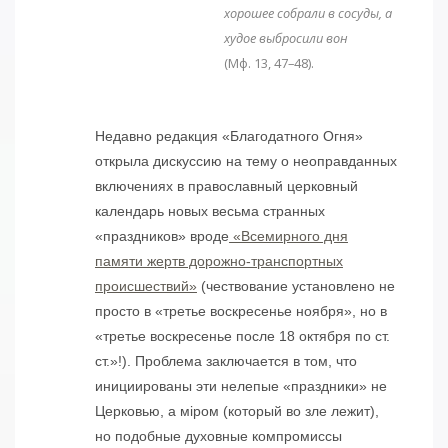
хорошее собрали в сосуды, а
худое выбросили вон
(Мф. 13, 47–48).
Недавно редакция «Благодатного Огня»
открыла дискуссию на тему о неоправданных
включениях в православный церковный
календарь новых весьма странных
«праздников» вроде
«Всемирного дня
памяти жертв дорожно-транспортных
происшествий»
(чествование установлено не
просто в «третье воскресенье ноября», но в
«третье воскресенье после 18 октября по ст.
ст.»!). Проблема заключается в том, что
инициированы эти нелепые «праздники» не
Церковью, а мiром (который во зле лежит),
но подобные духовные компромиссы