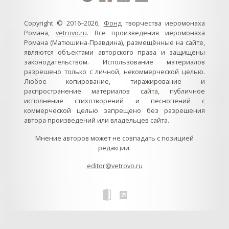
Copyright © 2016–2026,
Фонд
творчества иеромонаха
Романа,
vetrovo.ru
. Все произведения иеромонаха
Романа (Матюшина-Правдина), размещённые на сайте,
являются объектами авторского права и защищены
законодательством. Использование материалов
разрешено только с личной, некоммерческой целью.
Любое копирование, тиражирование и
распространение материалов сайта, публичное
исполнение стихотворений и песнопений с
коммерческой целью запрещено без разрешения
автора произведений или владельцев сайта.
Мнение авторов может не совпадать с позицией
редакции.
editor@vetrovo.ru
// // //Ftakar - disabled. //
//
// // // // // // // // // // // // // //
//
// // // // // // // // // // // // // // // // Раздел «Песнопения».