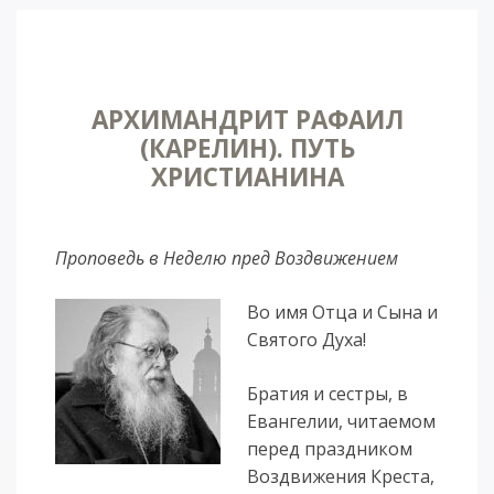
АРХИМАНДРИТ РАФАИЛ
(КАРЕЛИН). ПУТЬ
ХРИСТИАНИНА
Проповедь в Неделю пред Воздвижением
Во имя От­ца и Сы­на и
Свя­то­го Ду­ха!
Бра­тия и сест­ры, в
Еван­ге­лии, чи­та­е­мом
пе­ред празд­ни­ком
Воз­дви­же­ния Крес­та,