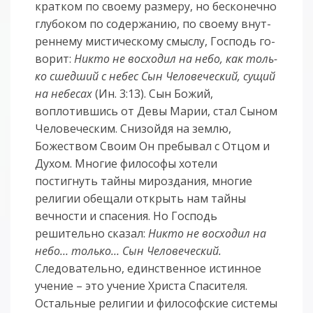
крат­ком по своему раз­ме­ру, но бес­ко­неч­но
глу­бо­ком по со­дер­жа­нию, по сво­е­му внут­
рен­не­му мис­ти­чес­ко­му смыс­лу, Гос­подь го­
во­рит:
Ни­кто не вос­хо­дил на не­бо, как толь­
ко сшед­ший с не­бес Сын Че­ло­ве­чес­кий, су­щий
на не­бе­сах
(Ин. 3:13). Сын Божий,
воплотившись от Девы Марии, стал Сыном
Человеческим. Снизойдя на землю,
Божеством Своим Он пребывал с Отцом и
Духом. Многие философы хотели
постигнуть тайны мироздания, многие
религии обещали открыть нам тайны
вечности и спасения. Но Господь
решительно сказал:
Никто не восходил на
небо… только… Сын Человеческий.
Следовательно, единственное истинное
учение – это учение Христа Спасителя.
Остальные религии и философские системы