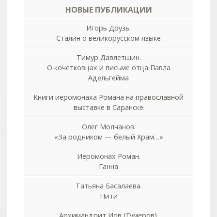
НОВЫЕ ПУБЛИКАЦИИ
Игорь Друзь.
Сталин о великорусском языке
Тимур Давлетшин.
О кочетковцах и письме отца Павла
Адельгейма
Книги иеромонаха Романа на православной
выставке в Саранске
Олег Молчанов.
«За родником — белый Храм…»
Иеромонах Роман.
Ганна
Татьяна Басалаева.
Нити
Архимандрит Иов (Гумеров).