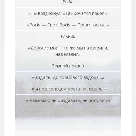
Рыба
«Ты воздохнул: «Так хочется покоя!»
«Росiя — Свет! Росiя — Предстоянье!»
Ельник
«Дорогие мои! Что же мы натворили,
наделали?»
Земной поклон
«Видать, до гробового вздоха…»
«А я под солнцем места не нашёл…»
«Возможно ль раздавать, не получая?»