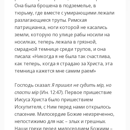
Она была брошена в подземелье, в
тюрьму, где вместе с умирающими лежали
разлагающиеся трупы. Римская
патрицианка, ноги которой не касались
земли, которую по улице рабы носили на
носилках, теперь лежала в грязной,
смрадной темнице среди трупов, и она
писала: «Никогда я не была так счастлива,
как теперь, когда я страдаю за Христа, эта
темница кажется мне самим раем!»
Господь сказал:
Я пришел не судить мiр, но
спасти мiр
(Ин. 12:47). Первое пришествие
Иисуса Христа было пришествием
Искупителя, с Ним перед нами открылось
спасение. Милосердие Божие неизреченно,
непостижимо для нас – злых и грешных.
Наши грехи перед милосердием Божиим –