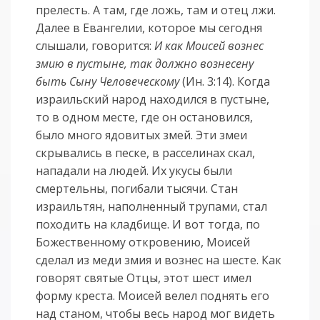
прелесть. А там, где ложь, там и отец лжи.
Далее в Евангелии, которое мы сегодня
слышали, говорится:
И как Моисей вознес
змию в пустыне, так должно вознесену
быть Сыну Человеческому
(Ин. 3:14). Когда
израильский народ находился в пустыне,
то в одном месте, где он остановился,
было много ядовитых змей. Эти змеи
скрывались в песке, в расселинах скал,
нападали на людей. Их укусы были
смертельны, погибали тысячи. Стан
израильтян, наполненный трупами, стал
походить на кладбище. И вот тогда, по
Божественному откровению, Моисей
сделал из меди змия и вознес на шесте. Как
говорят святые Отцы, этот шест имел
форму креста. Моисей велел поднять его
над станом, чтобы весь народ мог видеть