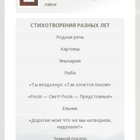
лавок
СТИХОТВОРЕНИЯ РАЗНЫХ ЛЕТ
Родная речь
Картины
Янычария
Рыба
«Ты воздохнул: «Так хочется покоя!»
«Росiя — Свет! Росiя — Предстоянье!»
Ельник
«Дорогие мои! Что же мы натворили,
наделали?»
Земной поклон