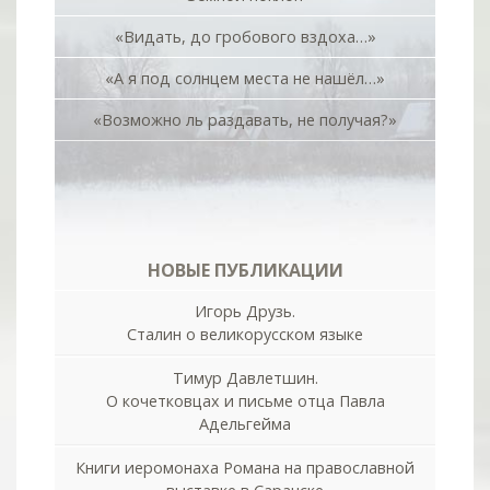
«Видать, до гробового вздоха…»
«А я под солнцем места не нашёл…»
«Возможно ль раздавать, не получая?»
НОВЫЕ ПУБЛИКАЦИИ
Игорь Друзь.
Сталин о великорусском языке
Тимур Давлетшин.
О кочетковцах и письме отца Павла
Адельгейма
Книги иеромонаха Романа на православной