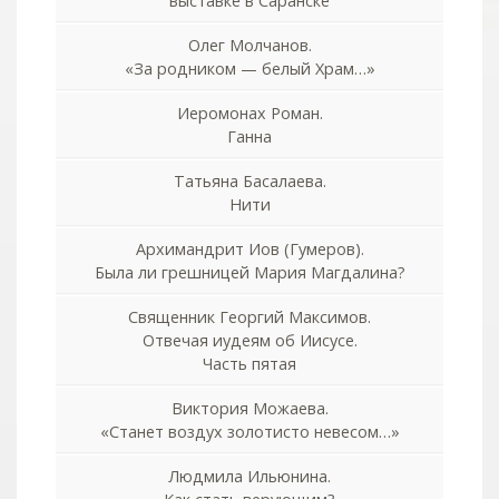
выставке в Саранске
Олег Молчанов.
«За родником — белый Храм…»
Иеромонах Роман.
Ганна
Татьяна Басалаева.
Нити
Архимандрит Иов (Гумеров).
Была ли грешницей Мария Магдалина?
Священник Георгий Максимов.
Отвечая иудеям об Иисусе.
Часть пятая
Виктория Можаева.
«Станет воздух золотисто невесом…»
Людмила Ильюнина.