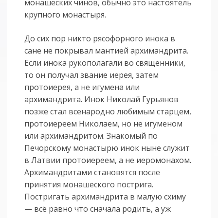
монашеских чинов, обычно это настоятель
крупного монастыря.
До сих пор никто рясофорного инока в
сане не покрывал мантией архимандрита.
Если инока рукополагали во священники,
то он получал звание иерея, затем
протоиерея, а не игумена или
архимандрита. Инок Николай Гурьянов
позже стал всенародно любимым старцем,
протоиереем Николаем, но не игуменом
или архимандритом. Знакомый по
Печорскому монастырю инок ныне служит
в Латвии протоиереем, а не иеромонахом.
Архимандритами становятся после
принятия монашеского пострига.
Постригать архимандрита в малую схиму
— всё равно что сначала родить, а уж