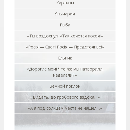
Картины
Янычария
Рыба
«Ты воздохнул: «Так хочется покоя!»
«Росiя — Свет! Росiя — Предстоянье!»
Ельник
«Дорогие мои! Что же мы натворили,
наделали?»
Земной поклон
«Видать, до гробового вздоха…»
«А я под солнцем места не нашёл…»