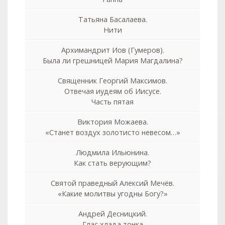
Татьяна Басалаева.
Нити
Архимандрит Иов (Гумеров).
Была ли грешницей Мария Магдалина?
Священник Георгий Максимов.
Отвечая иудеям об Иисусе.
Часть пятая
Виктория Можаева.
«Станет воздух золотисто невесом…»
Людмила Ильюнина.
Как стать верующим?
Святой праведный Алексий Мечёв.
«Какие молитвы угодны Богу?»
Андрей Десницкий.
Глас хлада тонка