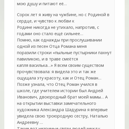
мою душу и питают её…
Сорок лет я живу на чужбине, но с Родиной в
сердце, и чувство к любви к
Родине никогда не утихало, напротив, с
годами оно стало ещё сильнее…
Помню, как однажды при прослушивании
одной из песен Отца Романа меня
поразили строки «пыльные пустырники пахнут
павиликою, и в траве смеётся
капля василька…» Я всем своим существом
прочувствовала: я видела это и так же
ощущала эту красоту, как и Отец Роман…
Позже узнала, что Отец Роман учился в
школе, где учителем истории был Андрей
Иванович, двоюродный брат моей мамы… А
на открытии выставки замечательного
художника Александра Шадурина я впервые
увидела свою троюродную сестру, Наталью
Андреевну …
Такие вот незримые связи людей между