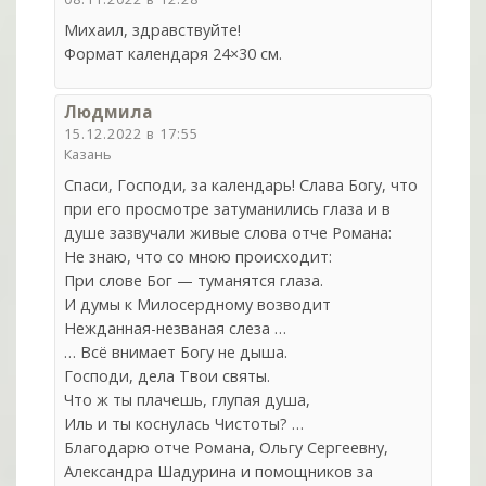
Михаил, здравствуйте!
Формат календаря 24×30 см.
Людмила
15.12.2022 в 17:55
Казань
Спаси, Господи, за календарь! Слава Богу, что
при его просмотре затуманились глаза и в
душе зазвучали живые слова отче Романа:
Не знаю, что со мною происходит:
При слове Бог — туманятся глаза.
И думы к Милосердному возводит
Нежданная-незваная слеза …
… Всё внимает Богу не дыша.
Господи, дела Твои святы.
Что ж ты плачешь, глупая душа,
Иль и ты коснулась Чистоты? …
Благодарю отче Романа, Ольгу Сергеевну,
Александра Шадурина и помощников за