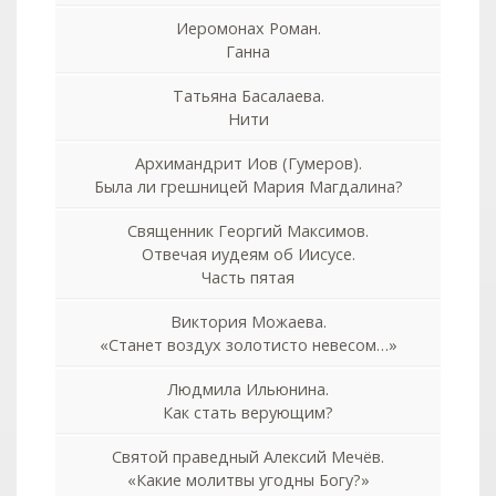
Иеромонах Роман.
Ганна
Татьяна Басалаева.
Нити
Архимандрит Иов (Гумеров).
Была ли грешницей Мария Магдалина?
Священник Георгий Максимов.
Отвечая иудеям об Иисусе.
Часть пятая
Виктория Можаева.
«Станет воздух золотисто невесом…»
Людмила Ильюнина.
Как стать верующим?
Святой праведный Алексий Мечёв.
«Какие молитвы угодны Богу?»