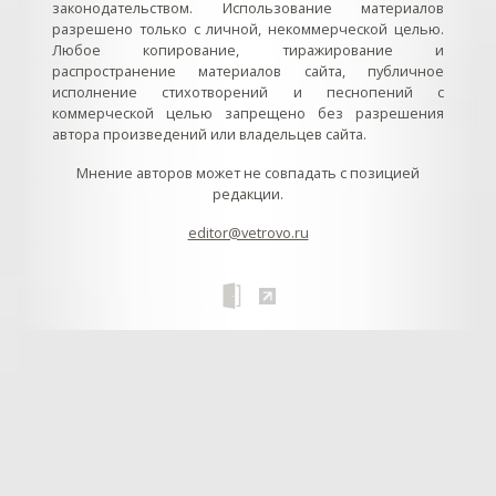
законодательством. Использование материалов
разрешено только с личной, некоммерческой целью.
Любое копирование, тиражирование и
распространение материалов сайта, публичное
исполнение стихотворений и песнопений с
коммерческой целью запрещено без разрешения
автора произведений или владельцев сайта.
Мнение авторов может не совпадать с позицией
редакции.
editor@vetrovo.ru
// // //Ftakar - disabled. //
//
// // // // // // // // // // // // // //
//
// // // // // // // // // // // // // // // // Раздел «Песнопения».
Интерактивные кнопки и окна с видеозаписями. // Что
здесь? Три кнопки btn_ru (Rutube), btn_vk (VK), btn_yt
(Youtube). // Нажатие на кнопку // 1) делает её заметной
классом .btn_visible. // 2) пригашает другие кнопки