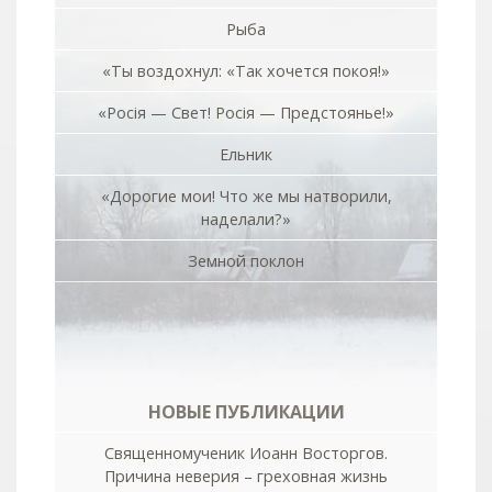
Рыба
«Ты воздохнул: «Так хочется покоя!»
«Росiя — Свет! Росiя — Предстоянье!»
Ельник
«Дорогие мои! Что же мы натворили,
наделали?»
Земной поклон
НОВЫЕ ПУБЛИКАЦИИ
Священномученик Иоанн Восторгов.
Причина неверия – греховная жизнь