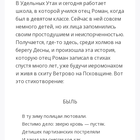
В Удельных Утах и сегодня работает
школа, в которой учился отец Роман, когда
был в девятом классе. Сейчас в ней совсем
немного детей, но их лица запомнились
своим простодушием и неиспорченностью.
Получается, где-то здесь, среди холмов на
берегу Десны, и произошла эта история,
которую отец Роман записал в стихах
спустя много лет, уже будучи иеромонахом
и живя в скиту Ветрово на Псковщине. Вот
это стихотворение:
БЫЛЬ
В ту зиму полицаи лютовали.
Вестимо дело: зверю кровь — пустяк.
Детишек партизанских постреляли
И закидали снегом кое-как.