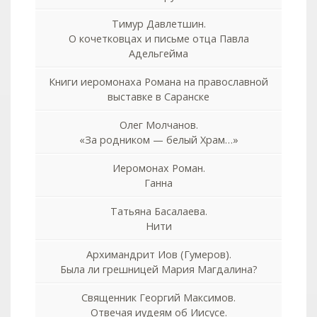
Тимур Давлетшин.
О кочетковцах и письме отца Павла
Адельгейма
Книги иеромонаха Романа на православной
выставке в Саранске
Олег Молчанов.
«За родником — белый Храм…»
Иеромонах Роман.
Ганна
Татьяна Басалаева.
Нити
Архимандрит Иов (Гумеров).
Была ли грешницей Мария Магдалина?
Священник Георгий Максимов.
Отвечая иудеям об Иисусе.