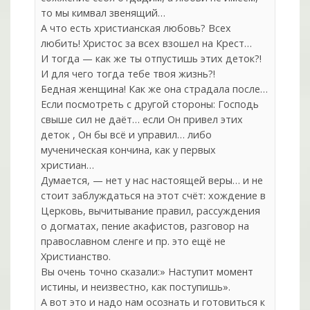
то мы кимвал звенящий…
А что есть христианская любовь? Всех
любить! Христос за всех взошел на Крест…
И тогда — как же ты отпустишь этих деток?!
И для чего тогда тебе твоя жизнь?!
Бедная женщина! Как же она страдала после…
Если посмотреть с другой стороны: Господь
свыше сил не даёт… если Он привел этих
деток , Он бы всё и управил… либо
мученическая кончина, как у первых
христиан…
Думается, — нет у нас настоящей веры… и не
стоит заблуждаться на этот счёт: хождение в
Церковь, вычитывание правил, рассуждения
о догматах, пение акафистов, разговор на
православном сленге и пр. это ещё не
Христианство.
Вы очень точно сказали:» Наступит момент
истины, и неизвестно, как поступишь».
А вот это и надо нам осознать и готовиться к