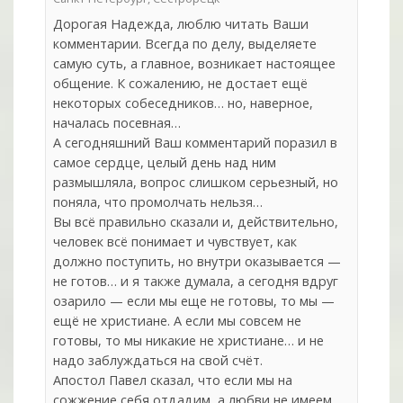
Дорогая Надежда, люблю читать Ваши
комментарии. Всегда по делу, выделяете
самую суть, а главное, возникает настоящее
общение. К сожалению, не достает ещё
некоторых собеседников… но, наверное,
началась посевная…
А сегодняшний Ваш комментарий поразил в
самое сердце, целый день над ним
размышляла, вопрос слишком серьезный, но
поняла, что промолчать нельзя…
Вы всё правильно сказали и, действительно,
человек всё понимает и чувствует, как
должно поступить, но внутри оказывается —
не готов… и я также думала, а сегодня вдруг
озарило — если мы еще не готовы, то мы —
ещё не христиане. А если мы совсем не
готовы, то мы никакие не христиане… и не
надо заблуждаться на свой счёт.
Апостол Павел сказал, что если мы на
сожжение себя отдадим, а любви не имеем,