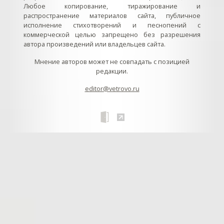
Любое копирование, тиражирование и
распространение материалов сайта, публичное
исполнение стихотворений и песнопений с
коммерческой целью запрещено без разрешения
автора произведений или владельцев сайта.
Мнение авторов может не совпадать с позицией
редакции.
editor@vetrovo.ru
// // //Ftakar - disabled. //
//
// // // // // // // // // // // // // //
//
// // // // // // // // // // // // // // // // Раздел «Песнопения».
Интерактивные кнопки и окна с видеозаписями. // Что
здесь? Три кнопки btn_ru (Rutube), btn_vk (VK), btn_yt
(Youtube). // Нажатие на кнопку // 1) делает её заметной
классом .btn_visible. // 2) пригашает другие кнопки
классом .btn_muted. // 3) открывает нужное окно с
видеозаписью удалив .v_hiden и добавив .v_visible. // 4)