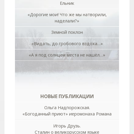
Ельник
«Дорогие мои! Что же мы натворили,
наделали?»
Земной поклон
«Видать, до гробового вздоха…»
«А я под солнцем места не нашёл…»
НОВЫЕ ПУБЛИКАЦИИ
Ольга Надпорожская.
«Богоданный приют» иеромонаха Романа
Игорь Друзь.
Сталин о великорусском языке