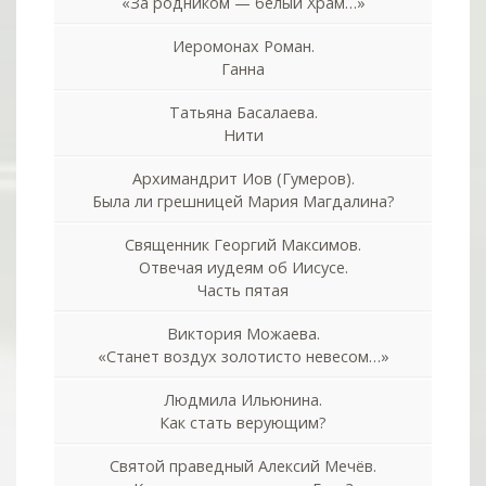
«За родником — белый Храм…»
Иеромонах Роман.
Ганна
Татьяна Басалаева.
Нити
Архимандрит Иов (Гумеров).
Была ли грешницей Мария Магдалина?
Священник Георгий Максимов.
Отвечая иудеям об Иисусе.
Часть пятая
Виктория Можаева.
«Станет воздух золотисто невесом…»
Людмила Ильюнина.
Как стать верующим?
Святой праведный Алексий Мечёв.