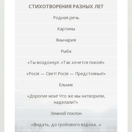
СТИХОТВОРЕНИЯ РАЗНЫХ ЛЕТ
Родная речь
Картины
Янычария
Рыба
«Ты воздохнул: «Так хочется покоя!»
«Росiя — Свет! Росiя — Предстоянье!»
Ельник
«Дорогие мои! Что же мы натворили,
наделали?»
Земной поклон
«Видать, до гробового вздоха…»