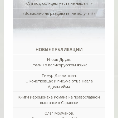
«А я под солнцем места не нашёл…»
«Возможно ль раздавать, не получая?»
НОВЫЕ ПУБЛИКАЦИИ
Игорь Друзь.
Сталин о великорусском языке
Тимур Давлетшин.
О кочетковцах и письме отца Павла
Адельгейма
Книги иеромонаха Романа на православной
выставке в Саранске
Олег Молчанов.