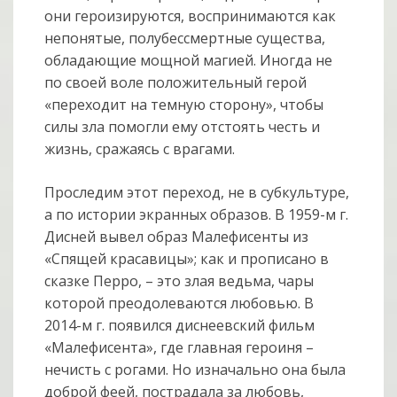
они героизируются, воспринимаются как
непонятые, полубессмертные существа,
обладающие мощной магией. Иногда не
по своей воле положительный герой
«переходит на темную сторону», чтобы
силы зла помогли ему отстоять честь и
жизнь, сражаясь с врагами.
Проследим этот переход, не в субкультуре,
а по истории экранных образов. В 1959-м г.
Дисней вывел образ Малефисенты из
«Спящей красавицы»; как и прописано в
сказке Перро, – это злая ведьма, чары
которой преодолеваются любовью. В
2014-м г. появился диснеевский фильм
«Малефисента», где главная героиня –
нечисть с рогами. Но изначально она была
доброй феей, пострадала за любовь,