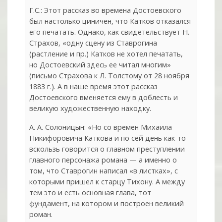
Г.С.: Этот рассказ во времена Достоевского
был настолько циничен, что Катков отказался
его печатать. Однако, как свидетельствует Н.
Страхов, «одну сцену из Ставрогина
(растление и пр.) Катков не хотел печатать,
но Достоевский здесь ее читал многим»
(письмо Страхова к Л. Толстому от 28 ноября
1883 г.). А в наше время этот рассказ
Достоевского вменяется ему в доблесть и
великую художественную находку.
А. А. Солоницын: «Но со времен Михаила
Никифоровича Каткова и по сей день как-то
вскользь говорится о главном преступлении
главного персонажа романа — а именно о
том, что Ставрогин написал «в листках», с
которыми пришел к старцу Тихону. А между
тем это и есть основная глава, тот
фундамент, на котором и построен великий
роман.