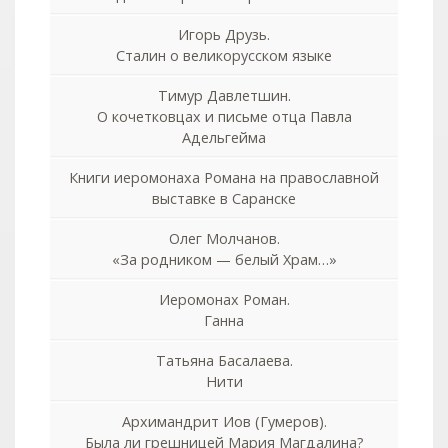
Игорь Друзь.
Сталин о великорусском языке
Тимур Давлетшин.
О кочетковцах и письме отца Павла
Адельгейма
Книги иеромонаха Романа на православной
выставке в Саранске
Олег Молчанов.
«За родником — белый Храм…»
Иеромонах Роман.
Ганна
Татьяна Басалаева.
Нити
Архимандрит Иов (Гумеров).
Была ли грешницей Мария Магдалина?