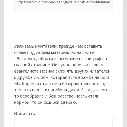
https://vetrovo.ru/inoi/o-georgij-selin-braki-s-tryohletnimi/
Уважаемые читатели, прежде чем оставить
отзыв под любым материалом на сайте
«Ветрово», обратите внимание на эпиграф на
главной странице. Не нужно вопреки словам
евангелиста Иоанна склонять других читателей
к дружбе с мiром, которая есть вражда на Бога.
Мы боремся с грехом и без­нрав­ствен­ностью, с
тем, что ведёт к погибели души. Если для кого-
то безобразие и безнравственность стали
нормой, то он ошибся дверью.
Написать: