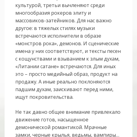
культурой, третьи вычленяют среди
многообразия рокеров элиту и
массовиков-затейников. Для нас важно
другое: в тяжелых стилях музыки
встречаются исполнители в образе
«монстров рока», демонов. И сценические
имена у них соответствуют, и тексты песен
с кощунствами и взыванием к злым духам,
«Литании сатане» встречаются. Для иных
это – просто медийный образ, продукт на
продажу. А иные реально поклоняются
падшим духам, заискивают перед ними,
ищут покровительства.
Не так давно общее внимание привлекало
движение готов, насыщенное
демонической романтикой. Мрачные
замки, черные крылья, ведьмы, вампиры…