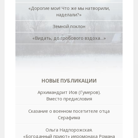
«Дорогие мои! Что же мы натворили,
наделали?»
Земной поклон
«Видать, до гробового вздоха…»
НОВЫЕ ПУБЛИКАЦИИ
Архимандрит Иов (Гумеров).
Вместо предисловия
Сказание о военном посетителе отца
Серафима
Ольга Надпорожская.
«Богоданный приют» иеромонаха Романа