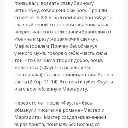
призывали воздать славу Единому
истинному, совершенному Богу. Прошли
столетия. В XIX в. был опубликован «Фауст»,
главный герой этого произведения начал с
нехристианского толкования Евангелия от
Иоанна и сразу же заключил сделку с
Мефистофелем. Причем бес обманул
ученого мужа, говоря о себе: «часть силы
той, что без числа творит добро, всему
желая зла» («Фауст» в переводе Б.
Пастернака). Сатана принимает вид Ангела
света (2 Кор. 11: 14). Это почти губит Фауста
и его возлюбленную Маргариту.
Через сто лет после «Фауста» бесы
обманули писателя в романе «Мастер и
Маргарита». Мастер создал искаженный
образ Христа, поначалу бес Воланд со