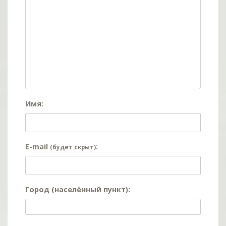
Имя:
E-mail
:
(будет скрыт)
Город (населённый пункт):