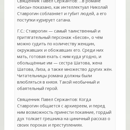
Священник Павел Сержантов: …в романе
«Бесы» показано, как интеллектуал Николай
Ставрогин соблазняет и губит людей, а его
поступки курирует сатана.
Г.С.: Ставрогин — самый таинственный и
притягательный персонаж «Бесов», о чём
можно судить по количеству женщин,
окружавших и обожавших его. Среди них
мать, готовая ехать с ним куда угодно, и
обольщённые им — сестра Шатова, жена
Шатова, Лиза, а также множество других жён.
Читательницы романа должны были
влюбляться в князя. Такой необычный и
обаятельный герой.
Священник Павел Сержантов: Когда
Ставрогин общается с архиереем, и перед
ним возможность принести покаяние, гордый
дух толкает грешника на циничный рассказ о
своих пороках и преступлениях.