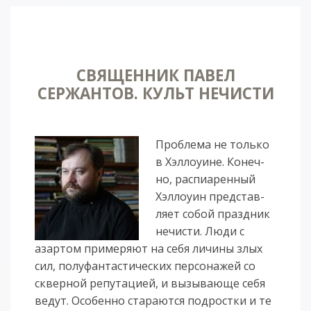
СВЯЩЕННИК ПАВЕЛ
СЕРЖАНТОВ. КУЛЬТ НЕЧИСТИ
Про­бле­ма не толь­ко
в Хэл­ло­у­и­не. Ко­неч­
но, рас­пи­а­рен­ный
Хэл­ло­у­ин пред­став­
ля­ет со­бой празд­ник
не­чис­ти. Лю­ди с
азар­том при­ме­ря­ют на се­бя ли­чи­ны злых
сил, по­лу­фан­тас­ти­чес­ких пер­со­на­жей со
сквер­ной ре­пу­та­ци­ей, и вы­зы­ва­ю­ще се­бя
ве­дут. Осо­бен­но ста­ра­ют­ся под­рост­ки и те