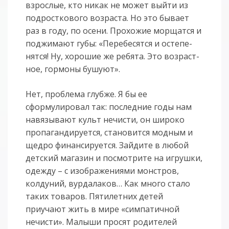
взрос­лые, кто ни­как не мо­жет вы­йти из
под­рост­ко­во­го воз­рас­та. Но это бы­ва­ет
раз в го­ду, по осе­ни. Про­хо­жие мор­щат­ся и
под­жи­ма­ют гу­бы: «Пе­ре­бе­сят­ся и осте­пе­
нятся! Ну, хо­ро­шие же ре­бя­та. Это воз­раст­
ное, гор­мо­ны бу­шу­ют».
Нет, проблема глубже. Я бы ее
сформулировал так: последние годы нам
навязывают культ нечисти, он широко
пропагандируется, становится модным и
щедро финансируется. Зайдите в любой
детский магазин и посмотрите на игрушки,
одежду – с изображениями монстров,
колдуний, вурдалаков… Как много стало
таких товаров. Пятилетних детей
приучают жить в мире «симпатичной
нечисти». Малыши просят родителей