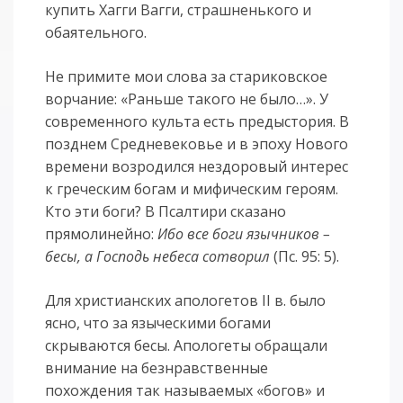
купить Хагги Вагги, страшненького и
обаятельного.
Не примите мои слова за стариковское
ворчание: «Раньше такого не было…». У
современного культа есть предыстория. В
позднем Средневековье и в эпоху Нового
времени возродился нездоровый интерес
к греческим богам и мифическим героям.
Кто эти боги? В Псалтири сказано
прямолинейно:
Ибо все боги язычников –
бесы, а Господь небеса сотворил
(Пс. 95: 5).
Для христианских апологетов II в. было
ясно, что за языческими богами
скрываются бесы. Апологеты обращали
внимание на безнравственные
похождения так называемых «богов» и