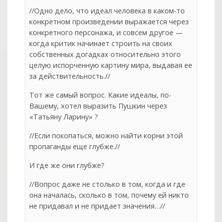
//Одно дело, что идеал человека в каком-то
конкретном произведении выражается через
конкретного персонажа, и совсем другое —
когда критик начинает строить на своих
собственных догадках относительно этого
целую испорченную картину мира, выдавая ее
за действительность.//
Тот же самый вопрос. Какие идеалы, по-
Вашему, хотел выразить Пушкин через
«Татьяну Ларину» ?
//Если покопаться, можно найти корни этой
пропаганды еще глубже.//
И где же они глубже?
//Вопрос даже не столько в том, когда и где
она началась, сколько в том, почему ей никто
col
0
не придавал и не придает значения…//