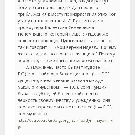
А знаете, уважаемый Павел, откуда растут
ноги у этой пропаганды? Для первого
приближения к месту произрастания этих ног
укажу на творчество А. С. Пушкина и его
промоутера Валентина Семеновича
Непомнящего, который пишет: «Идеал же
человека воплощен Пушкиным в Татьяне: он
так и говорит — «мой верный идеал». Почему
же этот идеал воплощен в женщине? Потому,
вероятно, что женщина во многом сильнее (!
— Г.С.) мужчины, часто бывает мудрее (! —
Г.С.) его — ибо она более цельное (! — Г.С.)
существо, в ней меньше разлада между
мыслью и чувством (! — Г.С.), ее интуиция
бывает глубже, ей более свойственна
верность своему чувству и убеждению, она
нередко взрослее и ответственнее (! — Г.С.),
чем мужчина».
https://vetrovo.ru/art/o-georgij-selin-pastyri-i-nayomniki-
9/