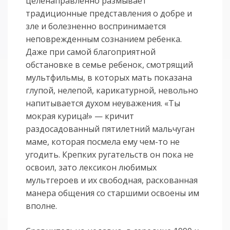
целенаправленно размывает
традиционные представления о добре и
зле и болезненно воспринимается
неповрежденным сознанием ребенка.
Даже при самой благоприятной
обстановке в семье ребенок, смотрящий
мультфильмы, в которых мать показана
глупой, нелепой, карикатурной, невольно
напитывается духом неуважения. «Ты
мокрая курица!» — кричит
раздосадованный пятилетний мальчуган
маме, которая посмела ему чем-то не
угодить. Крепких ругательств он пока не
освоил, зато лексикон любимых
мультгероев и их свободная, раскованная
манера общения со старшими освоены им
вполне.