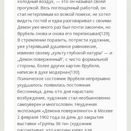
холодный воздух, — это он называл своей
прогулкой. Весь поглощённый работой, он
стал нетерпимым ко всякой помехе, не хотел
видеть гостей и едва разговаривал с своими.
Демон уже много раз был почти закончен, но
Врубель снова и снова его переписывал[129].
В стремлении поразить, потрясти художник,
уже утерявший душевное равновесие,
изменял своему „культу глубокой натуры“ — и
„Демон поверженный“, с чисто формальной
стороны, более других картин Врубеля,
написан в духе модерна»[130].
Психическое состояние Врубеля непрерывно
ухудшалось: появилась постоянная
бессонница, день ото дня нарастало
возбуждение, художник стал необыкновенно
самоуверен и многословен. Неудачная
экспозиция «Демона поверженного» в Москве
2 февраля 1902 года за день до закрытия
выставки «Группы 36-ти» (художник
рассчитывал, что картину купят для