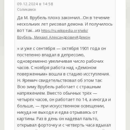
09.12.2024 в 14:58
Соликамск
Да М. Врубель плохо закончил…Он в течение
нескольких лет рисовал демона. И получилось
вот так…из
https://ru.wikipedia.org/wiki/
Врубель,_Михаил_Александрович#Демон
« и уже с сентября — октября 1901 года он
постепенно впадал в депрессию,
одновременно увеличивая число рабочих
часов. С ноября работа над «Демоном
поверженным» вошла в стадию исступления.
Н. Яремич свидетельствовал об этом так:
Всю зиму Врубель работает с страшным
напряжением. Вместо обычных трёх —
четырёх часов, он работает по 14, а иногда и
больше, — при искусственном освещении,
никуда не выходя и едва отрываясь от
картины. Раз в день он надевал пальто,
открывал форточку и с четверть часа вдыхал