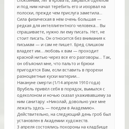
спокойным, лёг в кровать, закрылся одеялом
и под ним начал теребить его и изорвал на
полоски, прежде чем прислуга заметила…
Сила физическая в нём очень большая —
редкая для интеллигентного человека… Вы
спрашиваете, нужно ли ему писать. Нет, не
стоит писать. Он относится без внимания к
письмам — и сам не пишет. Бред слишком
владеет им… любовь к вам — проходит
красной нитью через все его разговоры… Так,
он объяснил мне, что пальто и брюки
пригодятся Вам, если вставить в прорехи
разноцветные куски материи…
Накануне смерти (1/14 апреля 1910 года)
Врубель привёл себя в порядок, вымылся с
одеколоном и ночью сказал ухаживавшему за
ним санитару: «Николай, довольно уже мне
лежать здесь — поедем в Академию».
Действительно, на следующий день гроб был
установлен в Академии художеств.
3 апреля состоялись похороны на кладбище