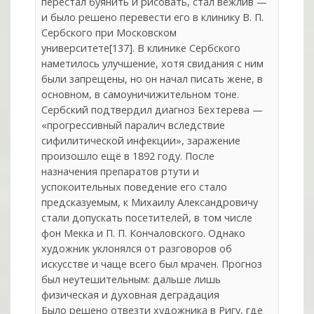
перестал буянить и рисовать, стал вежлив —
и было решено перевести его в клинику В. П.
Сербского при Московском
университете[137]. В клинике Сербского
наметилось улучшение, хотя свидания с ним
были запрещены, но он начал писать жене, в
основном, в самоуничижительном тоне.
Сербский подтвердил диагноз Бехтерева —
«прогрессивный паралич вследствие
сифилитической инфекции», заражение
произошло ещё в 1892 году. После
назначения препаратов ртути и
успокоительных поведение его стало
предсказуемым, к Михаилу Александровичу
стали допускать посетителей, в том числе
фон Мекка и П. П. Кончаловского. Однако
художник уклонялся от разговоров об
искусстве и чаще всего был мрачен. Прогноз
был неутешительным: дальше лишь
физическая и духовная деградация
Было решено отвезти художника в Ригу, где