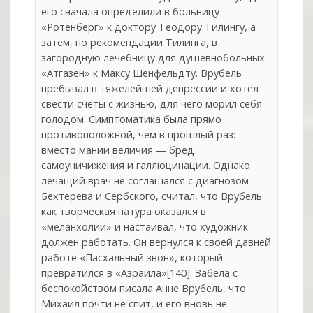
его сначала определили в больницу
«Ротенберг» к доктору Теодору Тилингу, а
затем, по рекомендации Тилинга, в
загородную лечебницу для душевнобольных
«Атгазен» к Максу Шенфельдту. Врубель
пребывал в тяжелейшей депрессии и хотел
свести счёты с жизнью, для чего морил себя
голодом. Симптоматика была прямо
противоположной, чем в прошлый раз:
вместо мании величия — бред
самоуничижения и галлюцинации. Однако
лечащий врач не соглашался с диагнозом
Бехтерева и Сербского, считал, что Врубель
как творческая натура оказался в
«меланхолии» и настаивал, что художник
должен работать. Он вернулся к своей давней
работе «Пасхальный звон», который
превратился в «Азраила»[140]. Забела с
беспокойством писала Анне Врубель, что
Михаил почти не спит, и его вновь не