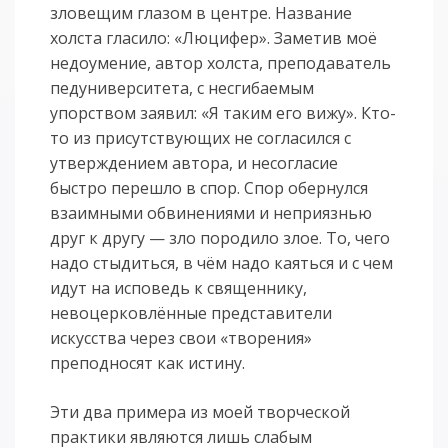
зловещим глазом в центре. Название
холста гласило: «Люцифер». Заметив моё
недоумение, автор холста, преподаватель
педуниверситета, с несгибаемым
упорством заявил: «Я таким его вижу». Кто-
то из присутствующих не согласился с
утверждением автора, и несогласие
быстро перешло в спор. Спор обернулся
взаимными обвинениями и неприязнью
друг к другу — зло породило злое. То, чего
надо стыдиться, в чём надо каяться и с чем
идут на исповедь к священнику,
невоцерковлённые представители
искусства через свои «творения»
преподносят как истину.
Эти два примера из моей творческой
практики являются лишь слабым