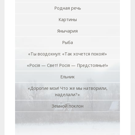
Родная речь
Картины
Янычария
Рыба
«Ты воздохнул: «Так хочется покоя!»
«Росiя — Свет! Росiя — Предстоянье!»
Ельник
«Дорогие мои! Что же мы натворили,
наделали?»
Земной поклон