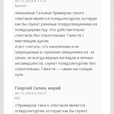
06.12.2024 в 13:32
Брянск
Уважаемая Татьяна! Примером такого
спектакля является псевдолитургия, которую
как бы служат ряженые псевдосвященники из
псевдоцеркви пцу. Это действительно
спектакль без спасительных Таинств с
мертвящим духом.
А вот считать, что каноничные и не
запрещенные в служении священники из -за
своих, не всегда верных взглядов и личных
несовершенств, служат псевдолитургию без
спасительных Таинств — самая настоящая
хула.
Георгий Селин, иерей
06.12.2024 в 20:27
МО
//Примером такого спектакля является
псевдолитургия, которую как бы служат