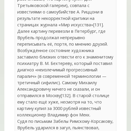
Третьяковской галереи), совпала с
известиями о самоубийстве А. Риццони в
результате некорректной критики на
страницах журнала «Мир искусства»[131].
Далее картину перевезли в Петербург, где
Врубель продолжал непрерывно
переписывать её, портя, по мнению друзей.
Возбуждённое состояние художника
заставило близких отвести его к знаменитому
психиатру В. М. Бехтереву, который поставил
диагноз «неизлечимый прогрессивный
паралич» (в современной терминологии —
третичный сифилис). Самому Михаилу
Александровичу ничего не сказали, и он
отправился в Москву[132]. В старой столице
ему стало ещё хуже, несмотря на то, что
картину купил за 3000 рублей известный
коллекционер Владимир фон Мекк.
Судя по письмам Забелы Римскому-Корсакову,
Врубель ударился в загул, пьянствовал,