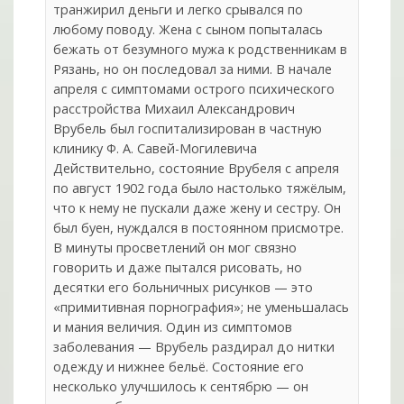
транжирил деньги и легко срывался по
любому поводу. Жена с сыном попыталась
бежать от безумного мужа к родственникам в
Рязань, но он последовал за ними. В начале
апреля с симптомами острого психического
расстройства Михаил Александрович
Врубель был госпитализирован в частную
клинику Ф. А. Савей-Могилевича
Действительно, состояние Врубеля с апреля
по август 1902 года было настолько тяжёлым,
что к нему не пускали даже жену и сестру. Он
был буен, нуждался в постоянном присмотре.
В минуты просветлений он мог связно
говорить и даже пытался рисовать, но
десятки его больничных рисунков — это
«примитивная порнография»; не уменьшалась
и мания величия. Один из симптомов
заболевания — Врубель раздирал до нитки
одежду и нижнее бельё. Состояние его
несколько улучшилось к сентябрю — он