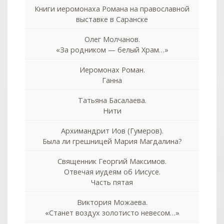
Книги иеромонаха Романа на православной
выставке в Саранске
Олег Молчанов.
«За родником — белый Храм…»
Иеромонах Роман.
Ганна
Татьяна Басалаева.
Нити
Архимандрит Иов (Гумеров).
Была ли грешницей Мария Магдалина?
Священник Георгий Максимов.
Отвечая иудеям об Иисусе.
Часть пятая
Виктория Можаева.
«Станет воздух золотисто невесом…»