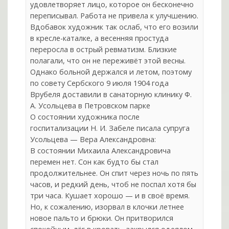
удовлетворяет лицо, которое он бесконечно
переписывал. Работа не привела к улучшению.
Вдобавок художник так ослаб, что его возили
в кресле-каталке, а весенняя простуда
переросла в острый ревматизм. Близкие
полагали, что он не переживёт этой весны.
Однако больной держался и летом, поэтому
по совету Сербского 9 июля 1904 года
Врубеля доставили в санаторную клинику Ф.
А. Усольцева в Петровском парке
О состоянии художника после
госпитализации Н. И. Забеле писала супруга
Усольцева — Вера Александровна:
В состоянии Михаила Александровича
перемен нет. Сон как будто бы стал
продолжительнее. Он спит через ночь по пять
часов, и редкий день, чтоб не поспал хотя бы
три часа. Кушает хорошо — и в своё время.
Но, к сожалению, изорвал в клочки летнее
новое пальто и брюки. Он притворился