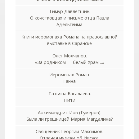
Тимур Давлетшин.
О кочетковцах и письме отца Павла
Адельгейма
Книги иеромонаха Романа на православной
выставке в Саранске
Олег Молчанов.
«За родником — белый Храм…»
Иеромонах Роман.
Ганна
Татьяна Басалаева.
Нити
Архимандрит Иов (Гумеров).
Была ли грешницей Мария Магдалина?
Священник Георгий Максимов.
Отвечая иудеям об Иисусе.