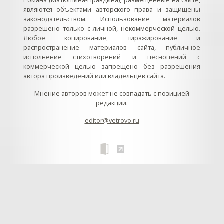
Романа (Матюшина-Правдина), размещённые на сайте,
являются объектами авторского права и защищены
законодательством. Использование материалов
разрешено только с личной, некоммерческой целью.
Любое копирование, тиражирование и
распространение материалов сайта, публичное
исполнение стихотворений и песнопений с
коммерческой целью запрещено без разрешения
автора произведений или владельцев сайта.
Мнение авторов может не совпадать с позицией
редакции.
editor@vetrovo.ru
// // //Ftakar - disabled. //
//
// // // // // // // // // // // // // //
//
// // // // // // // // // // // // // // // // Раздел «Песнопения».
Интерактивные кнопки и окна с видеозаписями. // Что
здесь? Три кнопки btn_ru (Rutube), btn_vk (VK), btn_yt
(Youtube). // Нажатие на кнопку // 1) делает её заметной