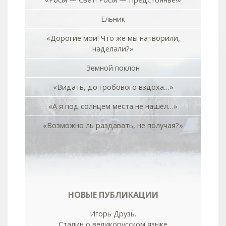
Ельник
«Дорогие мои! Что же мы натворили,
наделали?»
Земной поклон
«Видать, до гробового вздоха…»
«А я под солнцем места не нашёл…»
«Возможно ль раздавать, не получая?»
НОВЫЕ ПУБЛИКАЦИИ
Игорь Друзь.
Сталин о великорусском языке