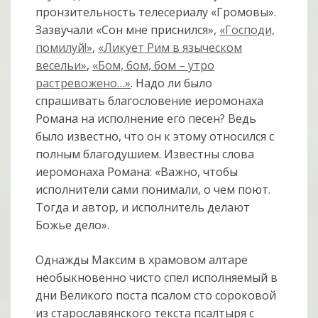
пронзительность телесериалу «Громовы».
Зазвучали «Сон мне приснился»,
«Господи,
помилуй!»
,
«Ликует Рим в языческом
весельи»
,
«Бом, бом, бом – утро
растревожено…»
. Надо ли было
спрашивать благословение иеромонаха
Романа на исполнение его песен? Ведь
было известно, что он к этому относился с
полным благодушием. Известны слова
иеромонаха Романа: «Важно, чтобы
исполнители сами понимали, о чем поют.
Тогда и автор, и исполнитель делают
Божье дело».
Однажды Максим в храмовом алтаре
необыкновенно чисто спел исполняемый в
дни Великого поста псалом сто сороковой
из старославянского текста псалтыря с