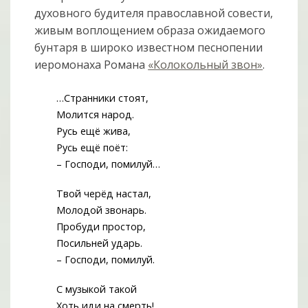
духовного будителя православной совести,
живым воплощением образа ожидаемого
бунтаря в широко известном песнопении
иеромонаха Романа
«Колокольный звон»
.
…Странники стоят,
Молится народ.
Русь ещё жива,
Русь ещё поёт:
– Господи, помилуй…
Твой черёд настал,
Молодой звонарь.
Пробуди простор,
Посильней ударь.
– Господи, помилуй.
С музыкой такой
Хоть иди на смерть!