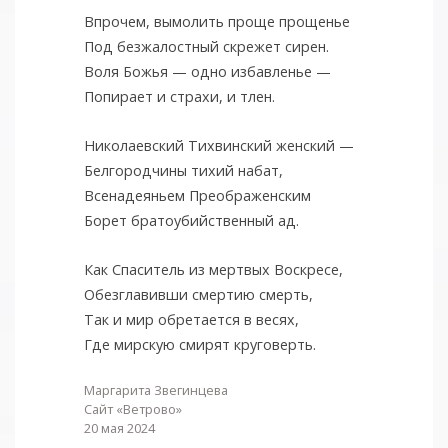
Впрочем, вымолить проще прощенье
Под безжалостный скрежет сирен.
Воля Божья — одно избавленье —
Попирает и страхи, и тлен.
Николаевский Тихвинский женский —
Белгородчины тихий набат,
Всенадеяньем Преображенским
Борет братоубийственный ад.
Как Спаситель из мертвых Воскресе,
Обезглавивши смертию смерть,
Так и мир обретается в весях,
Где мирскую смирят круговерть.
Маргарита Звегинцева
Сайт «Ветрово»
20 мая 2024