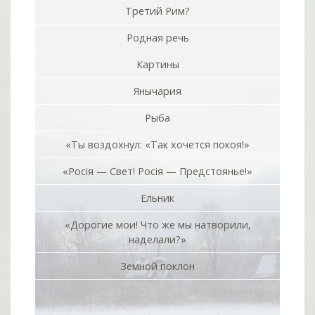
Третий Рим?
Родная речь
Картины
Янычария
Рыба
«Ты воздохнул: «Так хочется покоя!»
«Росiя — Свет! Росiя — Предстоянье!»
Ельник
«Дорогие мои! Что же мы натворили,
наделали?»
Земной поклон