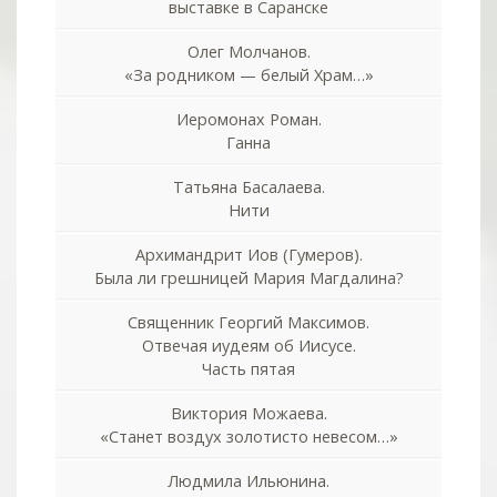
выставке в Саранске
Олег Молчанов.
«За родником — белый Храм…»
Иеромонах Роман.
Ганна
Татьяна Басалаева.
Нити
Архимандрит Иов (Гумеров).
Была ли грешницей Мария Магдалина?
Священник Георгий Максимов.
Отвечая иудеям об Иисусе.
Часть пятая
Виктория Можаева.
«Станет воздух золотисто невесом…»
Людмила Ильюнина.