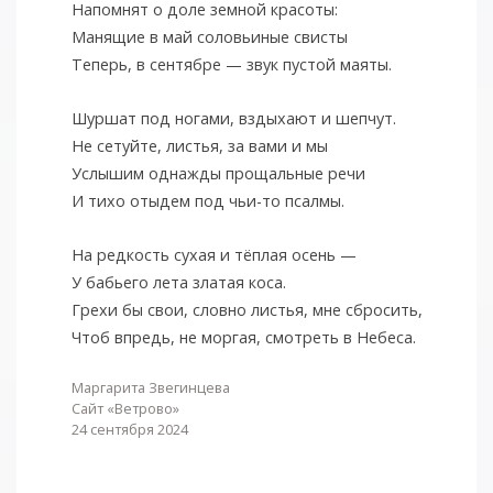
Напомнят о доле земной красоты:
Манящие в май соловьиные свисты
Теперь, в сентябре — звук пустой маяты.
Шуршат под ногами, вздыхают и шепчут.
Не сетуйте, листья, за вами и мы
Услышим однажды прощальные речи
И тихо отыдем под чьи-то псалмы.
На редкость сухая и тёплая осень —
У бабьего лета златая коса.
Грехи бы свои, словно листья, мне сбросить,
Чтоб впредь, не моргая, смотреть в Небеса.
Маргарита Звегинцева
Сайт «Ветрово»
24 сентября 2024