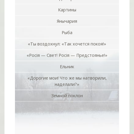
Картины
Янычария
Рыба
«Ты воздохнул: «Так хочется покоя!»
«Росiя — Свет! Росiя — Предстоянье!»
Ельник
«Дорогие мои! Что же мы натворили,
наделали?»
Земной поклон