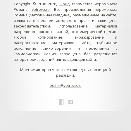
Copyright © 2016–2026,
Фонд
творчества иеромонаха
Романа,
vetrovo.ru
. Все произведения иеромонаха
Романа (Матюшина-Правдина), размещённые на сайте,
являются объектами авторского права и защищены
законодательством. Использование материалов
разрешено только с личной, некоммерческой целью.
Любое копирование, тиражирование и
распространение материалов сайта, публичное
исполнение стихотворений и песнопений с
коммерческой целью запрещено без разрешения
автора произведений или владельцев сайта.
Мнение авторов может не совпадать с позицией
редакции.
editor@vetrovo.ru
// // //Ftakar - disabled. //
//
// // // // // // // // // // // // // //
//
// // // // // // // // // // // // // // // // Раздел «Песнопения».
Интерактивные кнопки и окна с видеозаписями. // Что