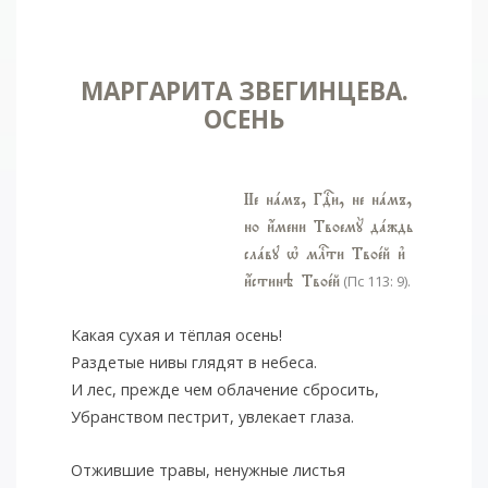
МАРГАРИТА ЗВЕГИНЦЕВА.
ОСЕНЬ
Не нaмъ, ГDи, не нaмъ,
но и4мени ТвоемY дaждь
слaву њ млcти Твоeй и3
и4стинэ Твоeй
(Пс 113: 9).
Какая сухая и тёплая осень!
Раздетые нивы глядят в небеса.
И лес, прежде чем облачение сбросить,
Убранством пестрит, увлекает глаза.
Отжившие травы, ненужные листья