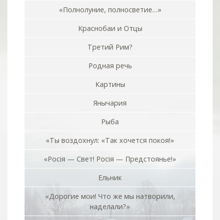
«Полнолуние, полносветие…»
Краснобаи и Отцы
Третий Рим?
Родная речь
Картины
Янычария
Рыба
«Ты воздохнул: «Так хочется покоя!»
«Росiя — Свет! Росiя — Предстоянье!»
Ельник
«Дорогие мои! Что же мы натворили,
наделали?»