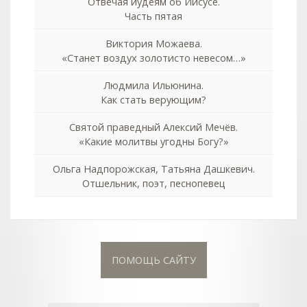
Отвечая иудеям об Иисусе.
Часть пятая
Виктория Можаева.
«Станет воздух золотисто невесом…»
Людмила Ильюнина.
Как стать верующим?
Святой праведный Алексий Мечёв.
«Какие молитвы угодны Богу?»
Ольга Надпорожская, Татьяна Дашкевич.
Отшельник, поэт, песнопевец
ПОМОЩЬ САЙТУ