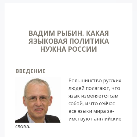
ВАДИМ РЫБИН. КАКАЯ
ЯЗЫКОВАЯ ПОЛИТИКА
НУЖНА РОССИИ
ВВЕ­ДЕ­НИЕ
Боль­шинст­во рус­ских
лю­дей по­ла­га­ют, что
язык из­ме­ня­ет­ся сам
со­бой, и что сей­час
все язы­ки ми­ра за­
имст­ву­ют анг­лийс­кие
сло­ва.