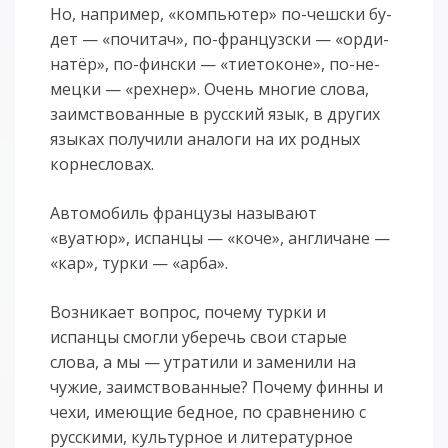
Но, на­при­мер, «компь­ю­тер» по-чешс­ки бу­
дет — «по­чи­тач», по-фран­цуз­ски — «ор­ди­
на­тёр», по-финс­ки — «ти­е­то­ко­не», по-не­
мец­ки — «рех­нер». Очень многие слова,
заимствованные в русский язык, в других
языках получили аналоги на их родных
корнесловах.
Автомобиль французы называют
«вуатюр», испанцы — «коче», англичане —
«кар», турки — «арба».
Возникает вопрос, почему турки и
испанцы смогли уберечь свои старые
слова, а мы — утратили и заменили на
чужие, заимствованные? Почему финны и
чехи, имеющие бедное, по сравнению с
русскими, культурное и литературное