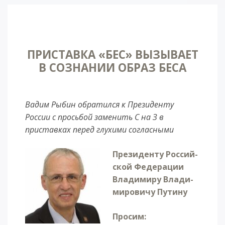
ПРИСТАВКА «БЕС» ВЫЗЫВАЕТ
В СОЗНАНИИ ОБРАЗ БЕСА
Вадим Рыбин обратился к Президенту
России с просьбой заменить С на З в
приставках перед глухими согласными
Пре­зи­ден­ту Рос­сий­
ской Фе­де­ра­ции
Вла­ди­ми­ру Вла­ди­
ми­ро­ви­чу Пу­ти­ну
Про­сим: