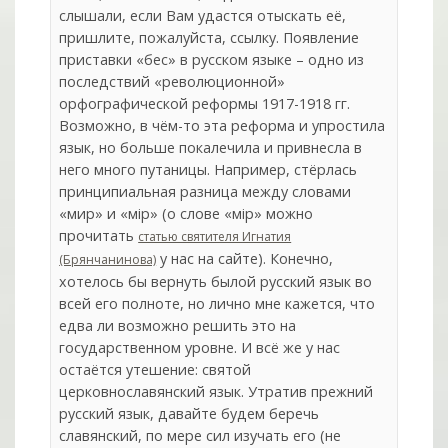
слышали, если Вам удастся отыскать её,
пришлите, пожалуйста, ссылку. Появление
приставки «бес» в русском языке – одно из
последствий «революционной»
орфографической реформы 1917-1918 гг.
Возможно, в чём-то эта реформа и упростила
язык, но больше покалечила и привнесла в
него много путаницы. Например, стёрлась
принципиальная разница между словами
«мир» и «мiр» (о слове «мiр» можно
прочитать
статью святителя Игнатия
у нас на сайте). Конечно,
(Брянчанинова)
хотелось бы вернуть былой русский язык во
всей его полноте, но лично мне кажется, что
едва ли возможно решить это на
государственном уровне. И всё же у нас
остаётся утешение: святой
церковнославянский язык. Утратив прежний
русский язык, давайте будем беречь
славянский, по мере сил изучать его (не