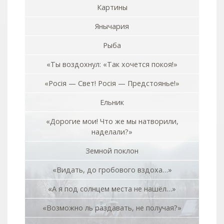
Картины
Янычария
Рыба
«Ты воздохнул: «Так хочется покоя!»
«Росiя — Свет! Росiя — Предстоянье!»
Ельник
«Дорогие мои! Что же мы натворили,
наделали?»
Земной поклон
«Видать, до гробового вздоха…»
«А я под солнцем места не нашёл…»
«Возможно ль раздавать, не получая?»