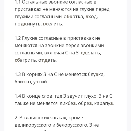
1.1 Остальные звонкие согласные в
приставках не меняются на глухие перед
глухими согласными: о
бк
атка,
вх
од,
по
дк
инуть,
вс
елить.
1.2 Глухие согласные в приставках не
меняются на звонкие перед звонкими
согласными, включая С на З:
сд
елать,
сб
агрить, о
тд
ать.
1.3 В корнях З на С не меняется: блу
з
ка,
бли
з
ко, у
з
кий.
1.4 В конце слов, где З звучит глухо, З на С
также не меняется: ликбе
з
, обре
з
, карапу
з
.
2. В славянских языках, кроме
великорусского и белорусского, З не