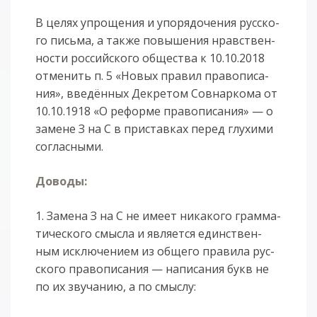
В це­лях упро­ще­ния и упо­ря­до­че­ния рус­ско­
го пись­ма, а так­же по­вы­ше­ния нравст­вен­
нос­ти рос­сий­ско­го об­щест­ва к 10.10.2018
от­ме­нить п. 5 «Но­вых пра­вил пра­во­пи­са­
ния», вве­дён­ных Дек­ре­том Сов­нар­ко­ма от
10.10.1918 «О ре­фор­ме пра­во­пи­са­ния» — о
за­ме­не З на С в при­став­ках пе­ред глу­хи­ми
со­глас­ны­ми.
До­во­ды:
1. За­ме­на З на С не име­ет ни­ка­ко­го грам­ма­
ти­чес­ко­го смыс­ла и яв­ля­ет­ся единст­вен­
ным ис­клю­че­ни­ем из об­ще­го пра­ви­ла рус­
ско­го пра­во­пи­са­ния — на­пи­са­ния букв не
по их зву­ча­нию, а по смыс­лу: