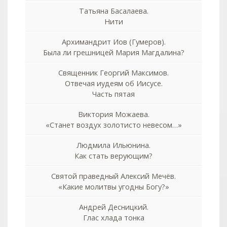
Татьяна Басалаева.
Нити
Архимандрит Иов (Гумеров).
Была ли грешницей Мария Магдалина?
Священник Георгий Максимов.
Отвечая иудеям об Иисусе.
Часть пятая
Виктория Можаева.
«Станет воздух золотисто невесом…»
Людмила Ильюнина.
Как стать верующим?
Святой праведный Алексий Мечёв.
«Какие молитвы угодны Богу?»
Андрей Десницкий.
Глас хлада тонка