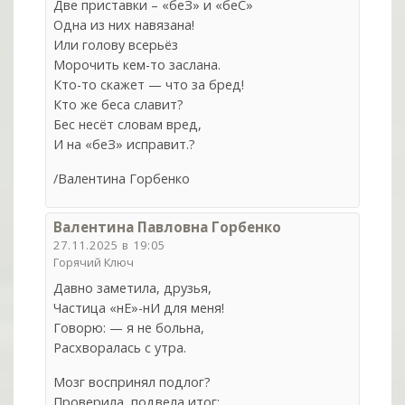
Две приставки – «беЗ» и «беС»
Одна из них навязана!
Или голову всерьёз
Морочить кем-то заслана.
Кто-то скажет — что за бред!
Кто же беса славит?
Бес несёт словам вред,
И на «беЗ» исправит.?
/Валентина Горбенко
Валентина Павловна Горбенко
27.11.2025 в 19:05
Горячий Ключ
Давно заметила, друзья,
Частица «нЕ»-нИ для меня!
Говорю: — я не больна,
Расхворалась с утра.
Мозг воспринял подлог?
Проверила, подвела итог: