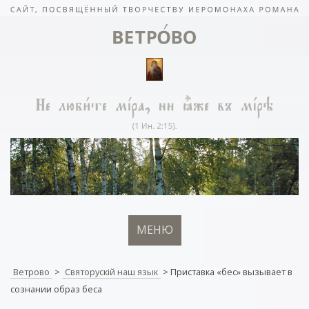
МЕНЮ
Ветрово
>
Святорускiй наш язык
>
Приставка «бес» вызывает в
сознании образ беса