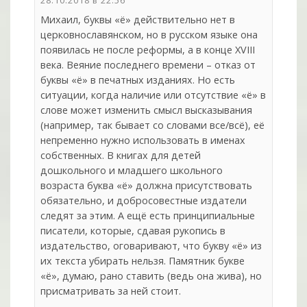
28.10.2018 в 22:56
Михаил, буквы «ё» действительно нет в
церковнославянском, но в русском языке она
появилась не после реформы, а в конце XVIII
века. Веяние последнего времени – отказ от
буквы «ё» в печатных изданиях. Но есть
ситуации, когда наличие или отсутствие «ё» в
слове может изменить смысл высказывания
(например, так бывает со словами все/всё), её
непременно нужно использовать в именах
собственных. В книгах для детей
дошкольного и младшего школьного
возраста буква «ё» должна присутствовать
обязательно, и добросовестные издатели
следят за этим. А ещё есть принципиальные
писатели, которые, сдавая рукопись в
издательство, оговаривают, что букву «ё» из
их текста убирать нельзя. Памятник букве
«ё», думаю, рано ставить (ведь она жива), но
присматривать за ней стоит.