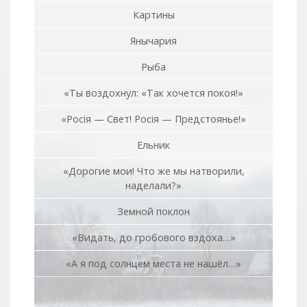
Картины
Янычария
Рыба
«Ты воздохнул: «Так хочется покоя!»
«Росiя — Свет! Росiя — Предстоянье!»
Ельник
«Дорогие мои! Что же мы натворили,
наделали?»
Земной поклон
«Видать, до гробового вздоха…»
«А я под солнцем места не нашёл…»