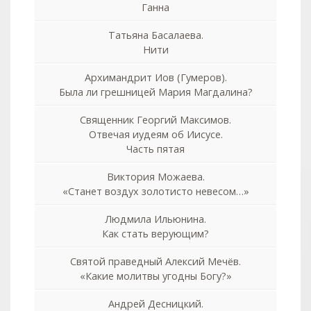
Ганна
Татьяна Басалаева.
Нити
Архимандрит Иов (Гумеров).
Была ли грешницей Мария Магдалина?
Священник Георгий Максимов.
Отвечая иудеям об Иисусе.
Часть пятая
Виктория Можаева.
«Станет воздух золотисто невесом…»
Людмила Ильюнина.
Как стать верующим?
Святой праведный Алексий Мечёв.
«Какие молитвы угодны Богу?»
Андрей Десницкий.