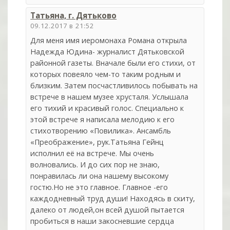
Татьяна, г. Дятьково
09.12.2017 в 21:52
Для меня имя иеромонаха Романа открыла
Надежда Юдина- журналист Дятьковской
районной газеты. Вначале были его стихи, от
которых повеяло чем-то таким родным и
близким. Затем посчастливилось побывать на
встрече в нашем музее хрусталя. Услышала
его тихий и красивый голос. Специально к
этой встрече я написала мелодию к его
стихотворению «Повилика». Ансамбль
«Преображение», рук.Татьяна Гейнц
исполнил её на встрече. Мы очень
волновались. И до сих пор не знаю,
понравилась ли она нашему высокому
гостю.Но не это главное. Главное -его
каждодневный труд души! Находясь в скиту,
далеко от людей,он всей душой пытается
пробиться в наши закосневшие сердца