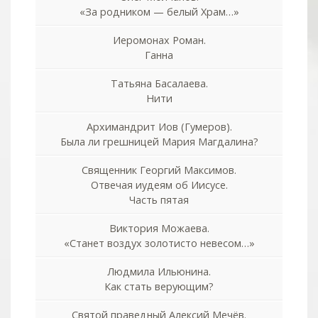
«За родником — белый Храм…»
Иеромонах Роман.
Ганна
Татьяна Басалаева.
Нити
Архимандрит Иов (Гумеров).
Была ли грешницей Мария Магдалина?
Священник Георгий Максимов.
Отвечая иудеям об Иисусе.
Часть пятая
Виктория Можаева.
«Станет воздух золотисто невесом…»
Людмила Ильюнина.
Как стать верующим?
Святой праведный Алексий Мечёв.