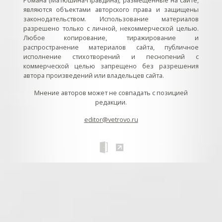
являются объектами авторского права и защищены
законодательством. Использование материалов
разрешено только с личной, некоммерческой целью.
Любое копирование, тиражирование и
распространение материалов сайта, публичное
исполнение стихотворений и песнопений с
коммерческой целью запрещено без разрешения
автора произведений или владельцев сайта.
Мнение авторов может не совпадать с позицией
редакции.
editor@vetrovo.ru
// // //Ftakar - disabled. //
//
// // // // // // // // // // // // // //
//
// // // // // // // // // // // // // // // // Раздел «Песнопения».
Интерактивные кнопки и окна с видеозаписями. // Что
здесь? Три кнопки btn_ru (Rutube), btn_vk (VK), btn_yt
(Youtube). // Нажатие на кнопку // 1) делает её заметной