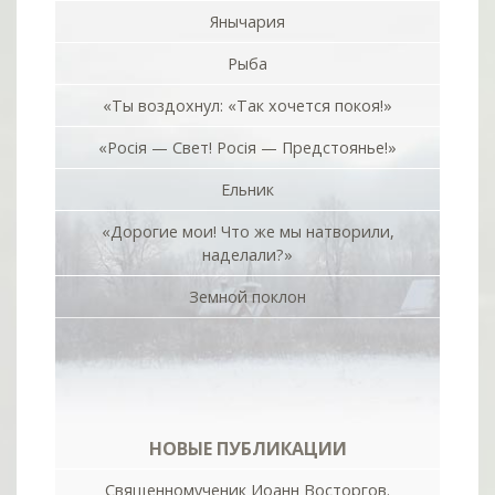
Янычария
Рыба
«Ты воздохнул: «Так хочется покоя!»
«Росiя — Свет! Росiя — Предстоянье!»
Ельник
«Дорогие мои! Что же мы натворили,
наделали?»
Земной поклон
НОВЫЕ ПУБЛИКАЦИИ
Священномученик Иоанн Восторгов.