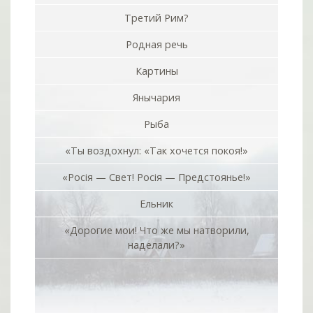
Третий Рим?
Родная речь
Картины
Янычария
Рыба
«Ты воздохнул: «Так хочется покоя!»
«Росiя — Свет! Росiя — Предстоянье!»
Ельник
«Дорогие мои! Что же мы натворили,
наделали?»