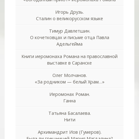
Игорь Друзь.
Сталин о великорусском языке
Тимур Давлетшин.
О кочетковцах и письме отца Павла
Адельгейма
Книги иеромонаха Романа на православной
выставке в Саранске
Олег Молчанов.
«За родником — белый Храм…»
Иеромонах Роман.
Ганна
Татьяна Басалаева.
Нити
Архимандрит Иов (Гумеров).
Была ли грешницей Мария Магдалина?