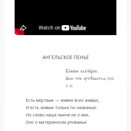
АНГЕЛЬСКОЕ ПЕНЬЕ
Бlжeни плaчущіи:
ћкw тjи ўтёшатсz
(Мф.
5: 4).
Есть мёртвые — живее всех живых,
И есть живые только по названью.
Но слово наше нынче не о них,
Оно о материнском упованьи.