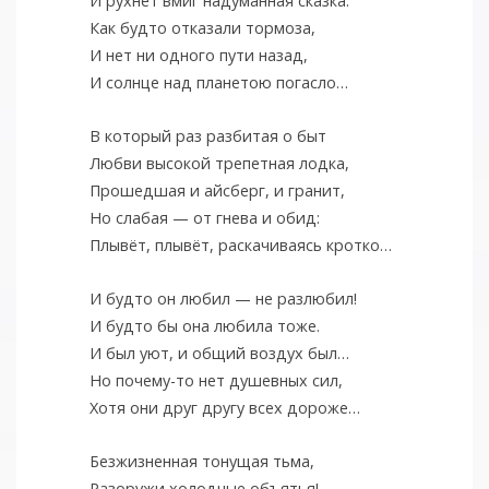
И рухнет вмиг надуманная сказка.
Как будто отказали тормоза,
И нет ни одного пути назад,
И солнце над планетою погасло…
В который раз разбитая о быт
Любви высокой трепетная лодка,
Прошедшая и айсберг, и гранит,
Но слабая — от гнева и обид:
Плывёт, плывёт, раскачиваясь кротко…
И будто он любил — не разлюбил!
И будто бы она любила тоже.
И был уют, и общий воздух был…
Но почему-то нет душевных сил,
Хотя они друг другу всех дороже…
Безжизненная тонущая тьма,
Разоружи холодные объятья!