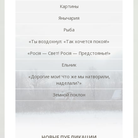
Картины
Янычария
Рыба
«Ты воздохнул: «Так хочется покоя!»
«Росiя — Свет! Росiя — Предстоянье!»
Ельник
«Дорогие мои! Что же мы натворили,
наделали?»
Земной поклон
НОВЫЕ ПУБЛИКАЦИИ