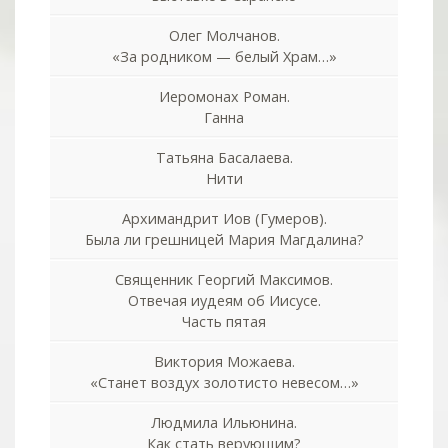
Олег Молчанов.
«За родником — белый Храм…»
Иеромонах Роман.
Ганна
Татьяна Басалаева.
Нити
Архимандрит Иов (Гумеров).
Была ли грешницей Мария Магдалина?
Священник Георгий Максимов.
Отвечая иудеям об Иисусе.
Часть пятая
Виктория Можаева.
«Станет воздух золотисто невесом…»
Людмила Ильюнина.
Как стать верующим?