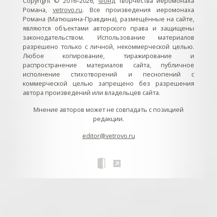
Copyright © 2016–2026,
Фонд
творчества иеромонаха
Романа,
vetrovo.ru
. Все произведения иеромонаха
Романа (Матюшина-Правдина), размещённые на сайте,
являются объектами авторского права и защищены
законодательством. Использование материалов
разрешено только с личной, некоммерческой целью.
Любое копирование, тиражирование и
распространение материалов сайта, публичное
исполнение стихотворений и песнопений с
коммерческой целью запрещено без разрешения
автора произведений или владельцев сайта.
Мнение авторов может не совпадать с позицией
редакции.
editor@vetrovo.ru
// // //Ftakar - disabled. //
//
// // // // // // // // // // // // // //
//
// // // // // // // // // // // // // // // // Раздел «Песнопения».
Интерактивные кнопки и окна с видеозаписями. // Что