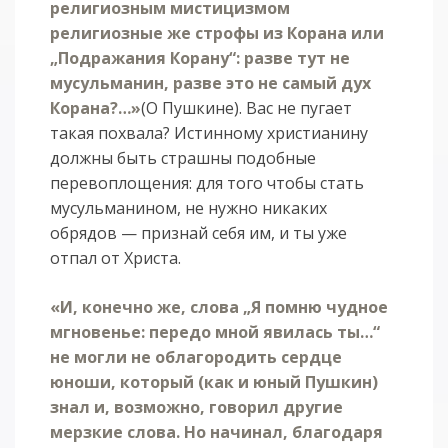
религиозным мистицизмом
религиозные же строфы из Корана или
„Подражания Корану“: разве тут не
мусульманин, разве это не самый дух
Корана?…»
(О Пушкине). Вас не пугает
такая похвала? Истинному христианину
должны быть страшны подобные
перевоплощения: для того чтобы стать
мусульманином, не нужно никаких
обрядов — признай себя им, и ты уже
отпал от Христа.
«И, конечно же, слова „Я помню чудное
мгновенье: передо мной явилась ты…“
не могли не облагородить сердце
юноши, который (как и юный Пушкин)
знал и, возможно, говорил другие
мерзкие слова. Но начинал, благодаря