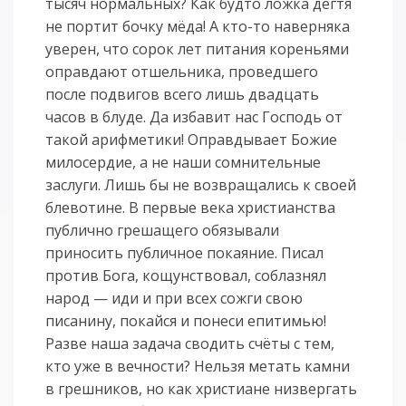
тысяч нормальных? Как будто ложка дёгтя
не портит бочку мёда! А кто-то наверняка
уверен, что сорок лет питания кореньями
оправдают отшельника, проведшего
после подвигов всего лишь двадцать
часов в блуде. Да избавит нас Господь от
такой арифметики! Оправдывает Божие
милосердие, а не наши сомнительные
заслуги. Лишь бы не возвращались к своей
блевотине. В первые века христианства
публично грешащего обязывали
приносить публичное покаяние. Писал
против Бога, кощунствовал, соблазнял
народ — иди и при всех сожги свою
писанину, покайся и понеси епитимью!
Разве наша задача сводить счёты с тем,
кто уже в вечности? Нельзя метать камни
в грешников, но как христиане низвергать