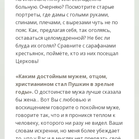
больную. Очерняю? Посмотрите старые
портреты, где дамы с голыми руками,
спинами, плечами, с вырезами чуть не по
пояс. Как, предлагая себя, так оголяясь,
оставаться целомудренной? Не бес ли
блуда их оголял? Сравните с сарафанами
крестьянок, поймёте, кто из них посещал
Церковь!
«Каким достойным мужем, отцом,
христианином стал Пушкин в зрелые
годы».
О достоинстве мужа лучше сказала
бы жена… Вот Вы с любовью и
восхищением говорите о покойном муже,
говорите так, что и я проникся теплом к
человеку, которого ни разу не видел. Ваши
словам искренни, но меня более убеждает
то, что у Вас и в мыслях нет прервать своё