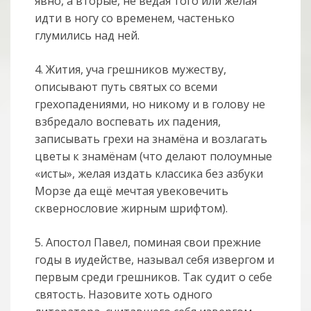
явно, а вторые, не ведая того или желая
идти в ногу со временем, частенько
глумились над ней.
4. Жития, уча грешников мужеству,
описывают путь святых со всеми
грехопадениями, но никому и в голову не
взбредало воспевать их падения,
записывать грехи на знамёна и возлагать
цветы к знамёнам (что делают полоумные
«исты», желая издать классика без азбуки
Морзе да ещё мечтая увековечить
сквернословие жирным шрифтом).
5. Апостол Павел, поминая свои прежние
годы в иудействе, называл себя извергом и
первым среди грешников. Так судит о себе
святость. Назовите хоть одного