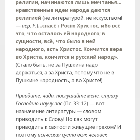
религии, начинаются лишь мечтанья…
нравственные идеи народа даются
религией
(не литературой, не искусством!
—
иер. Р.
)
…спасёт Росiю Христос, ибо всё
это, что осталось ей народного; в
сущности, всё, что было в ней
народного, есть Христос. Кончится вера
во Христа, кончится и русский народ»
.
(Стало быть, не за Пушкина надо
держаться, а за Христа, потому что не в
Пушкине народность, а во Христе!)
Приидите, чада, послушайте мене, страху
Господню научу вас
(Пс. 33: 12) — вот
назначение литературы — словом
приводить к Слову! Но как могут
приводить к святости живущие грехом? И
поэтому
всяческая суета всяк человек