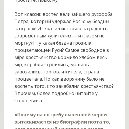
простите, помолчу.
Вот классик воспел величайшего русофоба
Петра, который удержал Росiю «у бездны
на краю»! Извратил историю на радость
современным хулителям — и глазом не
моргнул! Ну какая бездна грозила
процветающей Руси? Самое свободное в
мiре крестьянство кормило хлебом весь
мiр, корабли строились, машины
завозились, торговля кипела, страна
процветала. Но как дворянину было не
воспеть того, кто закабалил крестьянство?
Впрочем, более подробно читайте у
Солоневича.
«Почему на потребу нынешней черни
вытаскивается из биографии поэта то,