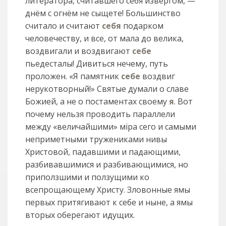
литератора, считавшего себя извергом, —
днём с огнём не сыщете! Большинство
считало и считают
себя
подарком
человечеству, и все, от мала до велика,
воздвигали и воздвигают
себе
пьедесталы! Дивиться нечему, путь
проложен. «Я памятник
себе
воздвиг
нерукотворный!» Святые думали о славе
Божией, а не о постаментах своему
я
. Вот
почему нельзя проводить параллели
между «величайшими» мiра сего и самыми
неприметными тружениками нивы
Христовой, падавшими и падающими,
разбивавшимися и разбивающимися, но
приползшими и ползущими ко
всепрощающему Христу. Зловонные ямы
первых притягивают к себе и ныне, а ямы
вторых оберегают идущих.