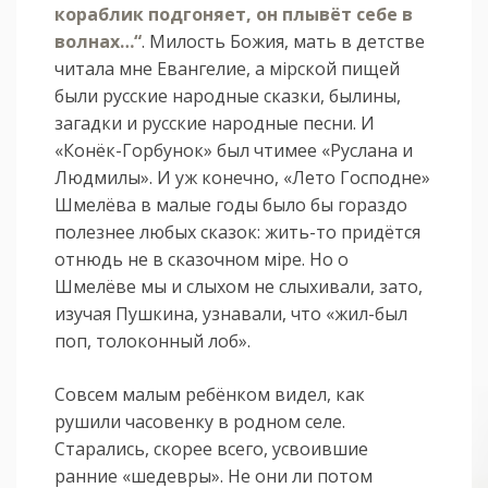
кораблик подгоняет, он плывёт себе в
волнах…“
. Милость Божия, мать в детстве
читала мне Евангелие, а мiрской пищей
были русские народные сказки, былины,
загадки и русские народные песни. И
«Конёк-Горбунок» был чтимее «Руслана и
Людмилы». И уж конечно, «Лето Господне»
Шмелёва в малые годы было бы гораздо
полезнее любых сказок: жить-то придётся
отнюдь не в сказочном мiре. Но о
Шмелёве мы и слыхом не слыхивали, зато,
изучая Пушкина, узнавали, что «жил-был
поп, толоконный лоб».
Совсем малым ребёнком видел, как
рушили часовенку в родном селе.
Старались, скорее всего, усвоившие
ранние «шедевры». Не они ли потом