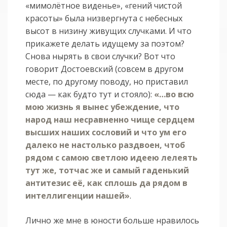
«мимолётное виденье», «гений чистой
красоты» была низвергнута с небесных
высот в низину живущих случками. И что
прикажете делать идущему за поэтом?
Снова нырять в свои случки? Вот что
говорит Достоевский (совсем в другом
месте, по другому поводу, но приставил
сюда — как будто тут и стояло):
«…во всю
мою жизнь я вынес убеждение, что
народ наш несравненно чище сердцем
высших наших сословий и что ум его
далеко не настолько раздвоен, чтоб
рядом с самою светлою идеею лелеять
тут же, тотчас же и самый гаденький
антитезис её, как сплошь да рядом в
интеллигенции нашей»
.
Лично же мне в юности больше нравилось