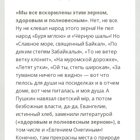
«Мы все вскормлены этим зерном,
здоровым и полновесным»
. Нет, не все.
Ну не клевал народ этого зерна! Не пел
народ «Буря мглою» и «Чёрную шаль»! Но
«Славное море, священный Байкал», «По
диким степям Забайкалья», «То не ветер
ветку клонит», «На муромской дорожке»,
«Летят утки», «Ой ты, степь широкая», «За
туманом ничего не видно» — вот что
пелось для души на посиделках и в отчем
доме, вот чем питалась и моя душа. А
Пушкин навязал светский мiр, а потом
безбожные власти, да-да, Евангелие,
истинный хлеб, заменили литературой
(
«здоровым и полновесным зерном»
), в
том числе и «Евгением Онегиным»!
Конечно, там прекрасны места о природе