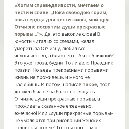
«Хотим справедливости, мечтаем о
чести и славе: „Пока свободою горим,
пока сердца для чести живы, мой друг,
Отчизне посвятим души прекрасные
порывы…“».
Да, это высокие слова! В
юности читал их со слезами, желал
умереть за Отчизну, любил всё
человечество, а ближнего… А что ближний?
Это уже проза, будни. То ли дело Праздник
поэзии! Но ведь прекрасными порывами
жизнь не проживёшь и много не
налюбишь. И потом, написав
такое
, поэт
должен был не на балах посвящать
Отчизне души прекрасные порывы, а
проживать сказанное ежедневно,
ежечасно! Или «души прекрасные порывы»
не умаляются при рисовании женских
головок и ножек? То-то и оно — мiр