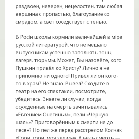
раздвоен, неверен, нецелостен, там любая
вершина с пропастью, благоухание со
смрадом, а свет соседствует с тенью.
В Росiи школы кормили величайшей в мiре
русской литературой, что не мешало
выпускникам успешно заполнять зоны,
лагеря, тюрьмы. Может, Вы назовёте, кого
Пушкин привёл ко Христу? Лично я не
припомню ни одного! Привёл ли он кого-
то в храм? Не знаю. Вывел? Сходите в
театр на его спектакли, посмотрите,
убедитесь. Знаете ли случаи, когда
осуждённые на смерть зачитывались
«Евгением Онегиным», пели «Чёрную
шаль»? Приговорённым к смерти не до
песен? Но пел же перед расстрелом Колчак
«Гори, гори, моя звезда». А ведь смерть —