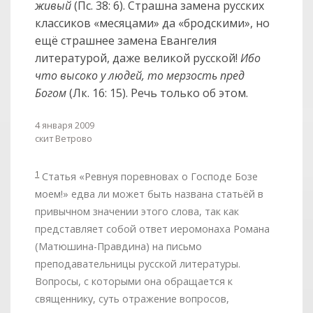
живый
(Пс. 38: 6). Страшна замена русских
классиков «месяцами» да «бродскими», но
ещё страшнее замена Евангелия
литературой, даже великой русской!
Ибо
что высоко у людей, то мерзость пред
Богом
(Лк. 16: 15). Речь только об этом.
4 января 2009
скит Ветрово
1
Статья «Ревнуя поревновах о Господе Бозе
моем!» едва ли может быть названа статьёй в
привычном значении этого слова, так как
представляет собой ответ иеромонаха Романа
(Матюшина-Правдина) на письмо
преподавательницы русской литературы.
Вопросы, с которыми она обращается к
священнику, суть отражение вопросов,