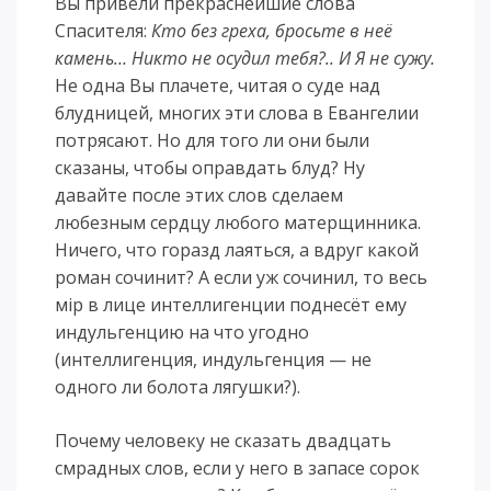
Вы привели прекраснейшие слова
Спасителя:
Кто без греха, бросьте в неё
камень… Никто не осудил тебя?.. И Я не сужу.
Не одна Вы плачете, читая о суде над
блудницей, многих эти слова в Евангелии
потрясают. Но для того ли они были
сказаны, чтобы оправдать блуд? Ну
давайте после этих слов сделаем
любезным сердцу любого матерщинника.
Ничего, что горазд лаяться, а вдруг какой
роман сочинит? А если уж сочинил, то весь
мiр в лице интеллигенции поднесёт ему
индульгенцию на что угодно
(интеллигенция, индульгенция — не
одного ли болота лягушки?).
Почему человеку не сказать двадцать
смрадных слов, если у него в запасе сорок