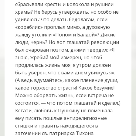
сбрасывали кресты и колокола и рушили
храмы? Не берусь утверждать, но особо не
удивлюсь: что делать бедолагам, если
«кораблик» проплыл мимо, а духовную
жажду утолили «Попом и Балдой»? Дикие
люди, чернь? Но вот глашатай революции
был очарован поэтом, днями твердил: «Я
знаю, жребий мой измерен, но чтоб
продлилась жизнь моя, я утром должен
быть уверен, что с вами днём увижусь я».
(А ведь вдумайтесь, какое пленение души,
какое торжество страсти! Какое безумие!
Можно оборвать жизнь, если встреча не
состоится, — что потом глашатай и сделал.)
Кстати, любовь к Пушкину не помешала
ему писать пошлые антирелигиозные
стишки и травить находящегося в
заточении св. патриарха Тихона.