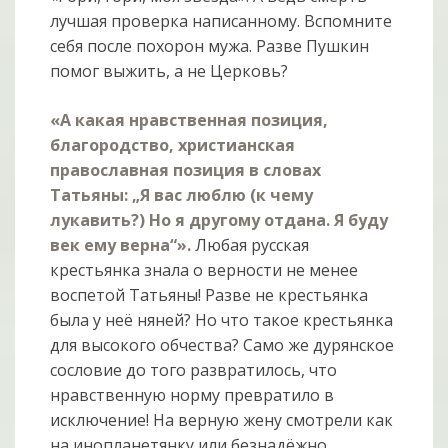
лучшая проверка написанному. Вспомните
себя после похорон мужа. Разве Пушкин
помог выжить, а не Церковь?
«А какая нравственная позиция,
благородство, христианская
православная позиция в словах
Татьяны: „Я вас люблю (к чему
лукавить?) Но я другому отдана. Я буду
век ему верна“».
Любая русская
крестьянка знала о верности не менее
воспетой Татьяны! Разве не крестьянка
была у неё няней? Но что такое крестьянка
для высокого обчества? Само же дурянское
сословие до того развратилось, что
нравственную норму превратило в
исключение! На верную жену смотрели как
на инопланетянку или безнадёжно