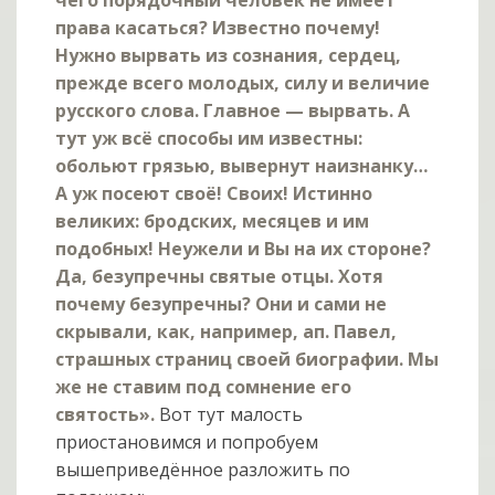
чего порядочный человек не имеет
права касаться? Известно почему!
Нужно вырвать из сознания, сердец,
прежде всего молодых, силу и величие
русского слова. Главное — вырвать. А
тут уж всё способы им известны:
обольют грязью, вывернут наизнанку…
А уж посеют своё! Своих! Истинно
великих: бродских, месяцев и им
подобных! Неужели и Вы на их стороне?
Да, безупречны святые отцы. Хотя
почему безупречны? Они и сами не
скрывали, как, например, ап. Павел,
страшных страниц своей биографии. Мы
же не ставим под сомнение его
святость».
Вот тут малость
приостановимся и попробуем
вышеприведённое разложить по