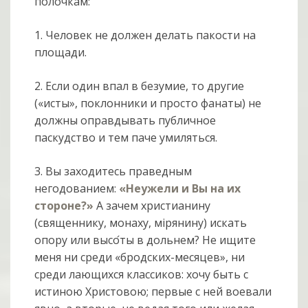
полочкам:
1. Человек не должен делать пакости на
площади.
2. Если один впал в безумие, то другие
(«исты», поклонники и просто фанаты) не
должны оправдывать публичное
паскудство и тем паче умиляться.
3. Вы заходитесь праведным
негодованием:
«Неужели и Вы на их
стороне?»
А зачем христианину
(священнику, монаху, мiрянину) искать
опору или высо
ты в дольнем? Не ищите
меня ни среди «бродских-месяцев», ни
среди лающихся классиков: хочу быть с
истиною Христовою; первые с ней воевали