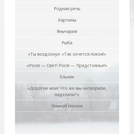
Родная речь
Картины
Янычария
Рыба
«Ты воздохнул: «Так хочется покоя!»
«Росiя — Свет! Росiя — Предстоянье!»
Ельник
«Дорогие мои! Что же мы натворили,
наделали?»
Земной поклон