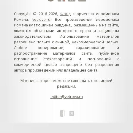
Copyright © 2016–2026,
Фонд
творчества иеромонаха
Романа,
vetrovo.ru
. Все произведения иеромонаха
Романа (Матюшина-Правдина), размещённые на сайте,
являются объектами авторского права и защищены
законодательством. Использование материалов
разрешено только с личной, некоммерческой целью.
Любое копирование, тиражирование и
распространение материалов сайта, публичное
исполнение стихотворений и песнопений с
коммерческой целью запрещено без разрешения
автора произведений или владельцев сайта.
Мнение авторов может не совпадать с позицией
редакции.
editor@vetrovo.ru
// // //Ftakar - disabled. //
//
// // // // // // // // // // // // // //
//