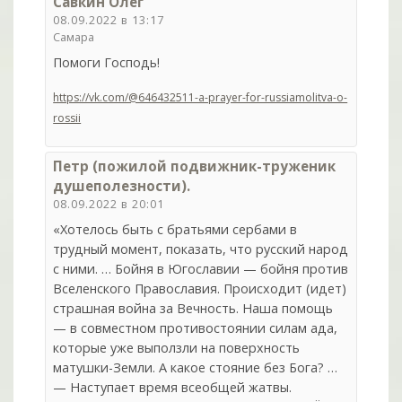
Савкин Олег
08.09.2022 в 13:17
Самара
Помоги Господь!
https://vk.com/@646432511-a-prayer-for-russiamolitva-o-
rossii
Петр (пожилой подвижник-труженик
душеполезности).
08.09.2022 в 20:01
«Хотелось быть с братьями сербами в
трудный момент, показать, что русский народ
с ними. … Бойня в Югославии — бойня против
Вселенского Православия. Происходит (идет)
страшная война за Вечность. Наша помощь
— в совместном противостоянии силам ада,
которые уже выползли на поверхность
матушки-Земли. А какое стояние без Бога? …
— Наступает время всеобщей жатвы.