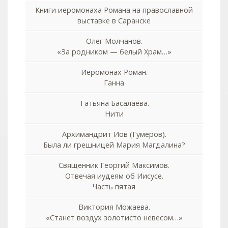
Книги иеромонаха Романа на православной
выставке в Саранске
Олег Молчанов.
«За родником — белый Храм…»
Иеромонах Роман.
Ганна
Татьяна Басалаева.
Нити
Архимандрит Иов (Гумеров).
Была ли грешницей Мария Магдалина?
Священник Георгий Максимов.
Отвечая иудеям об Иисусе.
Часть пятая
Виктория Можаева.
«Станет воздух золотисто невесом…»